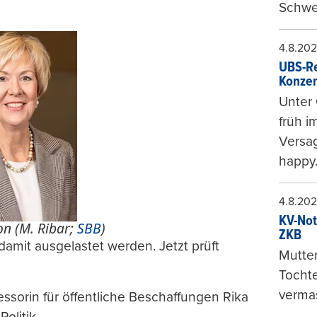
Schwe
4.8.20
UBS-Re
Konzer
Unter 
früh i
Versag
happy
4.8.20
KV-Not
on (M. Ribar;
SBB
)
ZKB
damit ausgelastet werden. Jetzt prüft
Mutter
Tochte
vermas
essorin für öffentliche Beschaffungen Rika
olitik.