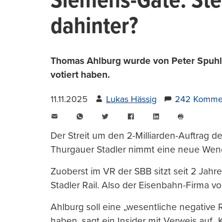
Siemens-Gate: Ste
dahinter?
Thomas Ahlburg wurde von Peter Spuhler
votiert haben.
11.11.2025
Lukas Hässig
242 Komme
E-
WhatsApp
Twitter
Facebook
LinkedIn
Mail
Seite
drucken
Der Streit um den 2-Milliarden-Auftrag d
Thurgauer Stadler nimmt eine neue Wen
Zuoberst im VR der SBB sitzt seit 2 Jah
Stadler Rail. Also der Eisenbahn-Firma vo
Ahlburg soll eine „wesentliche negative 
haben, sagt ein Insider mit Verweis auf „