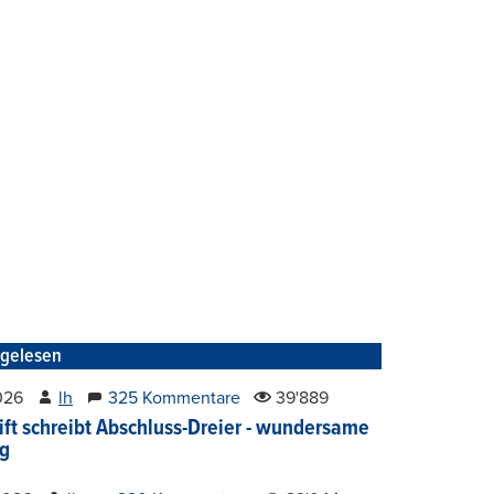
tgelesen
2026
lh
325 Kommentare
39'889
ift schreibt Abschluss-Dreier - wundersame
g