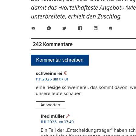
damit das «vorteilhafteste Angebot» (wi
unterbreitete, erhielt den Zuschlag.
E-
WhatsApp
Twitter
Facebook
LinkedIn
Mail
Seite
drucken
242 Kommentare
Kommentar schreiben
schweinerei
11.11.2025 um 07:01
eine riesige schweinerei. das kommt davon, wen
unsere leute schauen
Antworten
fred müller
11.11.2025 um 07:40
Ein Teil der „Entscheidungsträger“ haben sch