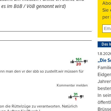
Abo
e es im BöB / VöB genannt wird)
Sie
per 
Das I
1.8.202
161
„Die S
20
Famili
n man den vr der sbb so zustellt.wir müssen für
Eidgen
Jahren
Kommentar melden
beste
31
In se
1
öffent
on die Rüttelzüge zu verantworten. Natürlich
Brüsse