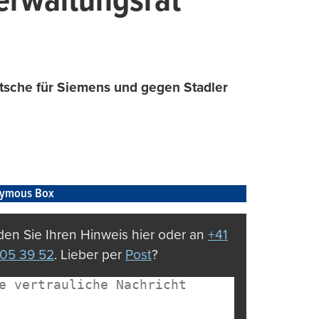
erwaltungsrat
utsche für Siemens und gegen Stadler
ymous Box
en Sie Ihren Hinweis hier oder an
+41
05 39 52
. Lieber per
Post
?