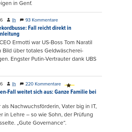
igen in Genf.
26
lh
93 Kommentare
kordbusse: Fall reicht direkt in
nleitung
CEO Ermotti war US-Boss Tom Naratil
m Bild über totales Geldwäscherei-
en. Engster Putin-Vertrauter dank UBS
.
26
lh
220 Kommentare
en-Fall weitet sich aus: Ganze Familie bei
 als Nachwuchsförderin, Vater big in IT,
r in Lehre – so wie Sohn, der Prüfung
selte. „Gute Governance“.