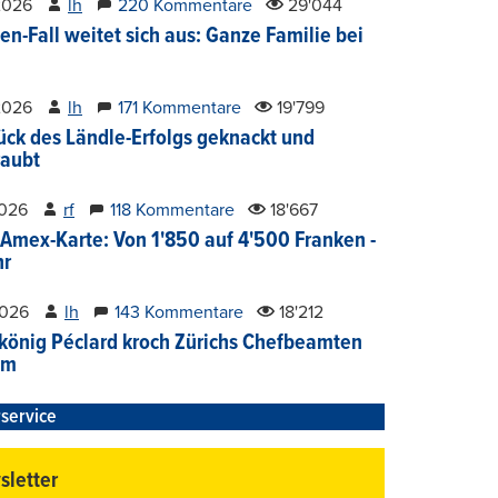
2026
lh
220 Kommentare
29'044
en-Fall weitet sich aus: Ganze Familie bei
2026
lh
171 Kommentare
19'799
ück des Ländle-Erfolgs geknackt und
aubt
2026
rf
118 Kommentare
18'667
Amex-Karte: Von 1'850 auf 4'500 Franken -
hr
2026
lh
143 Kommentare
18'212
könig Péclard kroch Zürichs Chefbeamten
im
service
letter