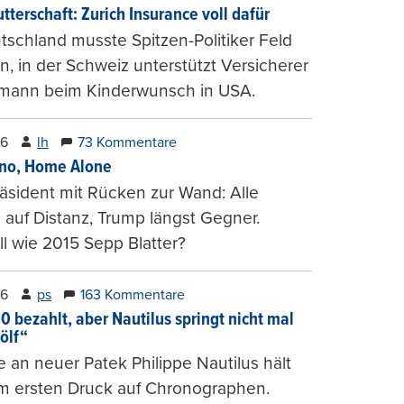
tterschaft: Zurich Insurance voll dafür
tschland musste Spitzen-Politiker Feld
, in der Schweiz unterstützt Versicherer
mann beim Kinderwunsch in USA.
26
lh
73 Kommentare
ino, Home Alone
räsident mit Rücken zur Wand: Alle
auf Distanz, Trump längst Gegner.
ll wie 2015 Sepp Blatter?
26
ps
163 Kommentare
0 bezahlt, aber Nautilus springt nicht mal
ölf“
 an neuer Patek Philippe Nautilus hält
um ersten Druck auf Chronographen.