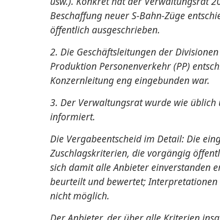
usw.). Konkret hat der Verwaltungsrat 2
Beschaffung neuer S-Bahn-Züge entschie
öffentlich ausgeschrieben.
2. Die Geschäftsleitungen der Division
Produktion Personenverkehr (PP) entsch
Konzernleitung eng eingebunden war.
3. Der Verwaltungsrat wurde wie üblich 
informiert.
Die Vergabeentscheid im Detail: Die e
Zuschlagskriterien, die vorgängig öffen
sich damit alle Anbieter einverstanden e
beurteilt und bewertet; Interpretation
nicht möglich.
Der Anbieter, der über alle Kriterien i