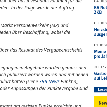
024 über das Investitionsvolumen für die
04.08.
den. In der Folge wurde der Auftrag
KV-Not
ZKB
03.08.
en Markt Personenverkehr (MP) und
Herzst
ieden über Beschaffung, wobei die
ausger
01.08.
über das Resultat des Vergabeentscheids
Meine 
pro Ja
ingegangenen Angebote wurden gemäss den
30.07.
Gastro
tlich publiziert worden waren und mit denen
auf Le
rklärt hatten (siehe
SBB News
Punkt 3),
en oder Anpassungen der Punktevergabe sind
Leser
News
nsgesamt am meisten Punkte erreichte und