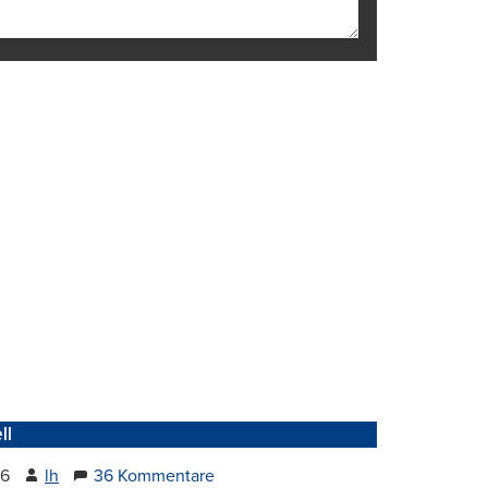
ll
26
lh
36 Kommentare