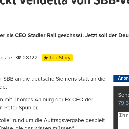
ckt Vendetta von SBB-V
 als CEO Stadler Rail geschasst. Jetzt soll der De
ntare
28.122
Top-Story
Anon
er SBB an die deutsche Siemens statt an die
de.
Send
ren mit Thomas Ahlburg der Ex-CEO der
79 6
n Peter Spuhler.
Rolle“ rund um die Auftragsvergabe gespielt
Kreise, die das wissen müssen“.