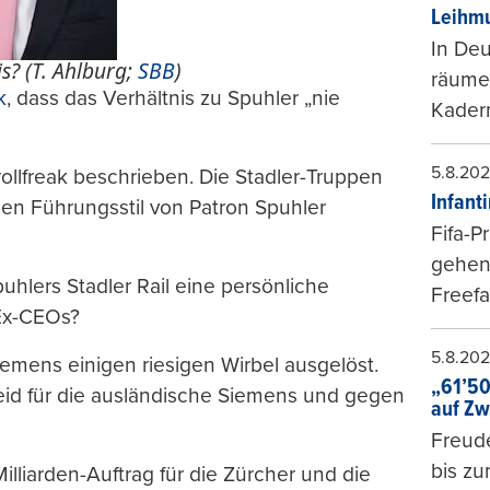
Leihmu
In Deu
s? (T. Ahlburg;
SBB
)
räumen
k
, dass das Verhältnis zu Spuhler „nie
Kader
5.8.20
rollfreak beschrieben. Die Stadler-Truppen
Infant
en Führungsstil von Patron Spuhler
Fifa-P
gehen 
uhlers Stadler Rail eine persönliche
Freefa
Ex-CEOs?
5.8.20
emens einigen riesigen Wirbel ausgelöst.
„61’50
heid für die ausländische Siemens und gegen
auf Zw
Freude
bis z
illiarden-Auftrag für die Zürcher und die