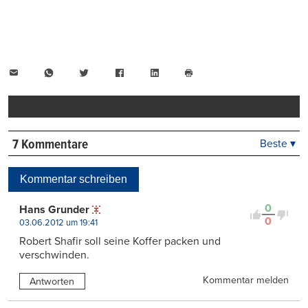
E-
WhatsApp
Twitter
Facebook
LinkedIn
Mail
Seite
drucken
7 Kommentare
Beste ▾
Beste
Neueste
Kommentar schreiben
Viele Antworten
Kontrovers
0
Hans Grunder
0
03.06.2012 um 19:41
Robert Shafir soll seine Koffer packen und
verschwinden.
Kommentar melden
Antworten