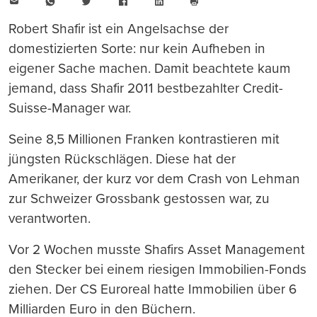
E-
WhatsApp
Twitter
Facebook
LinkedIn
Mail
Seite
drucken
Robert Shafir ist ein Angelsachse der
domestizierten Sorte: nur kein Aufheben in
eigener Sache machen. Damit beachtete kaum
jemand, dass Shafir 2011 bestbezahlter Credit-
Suisse-Manager war.
Seine 8,5 Millionen Franken kontrastieren mit
jüngsten Rückschlägen. Diese hat der
Amerikaner, der kurz vor dem Crash von Lehman
zur Schweizer Grossbank gestossen war, zu
verantworten.
Vor 2 Wochen musste Shafirs Asset Management
den Stecker bei einem riesigen Immobilien-Fonds
ziehen. Der CS Euroreal hatte Immobilien über 6
Milliarden Euro in den Büchern.