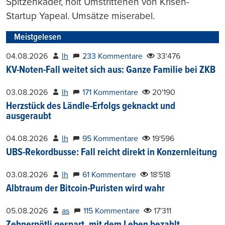
Spitzenkader, holt Umstrittenen von Krisen-
Startup Yapeal. Umsätze miserabel.
Meistgelesen
04.08.2026
lh
233 Kommentare
33'476
KV-Noten-Fall weitet sich aus: Ganze Familie bei ZKB
03.08.2026
lh
171 Kommentare
20'190
Herzstück des Ländle-Erfolgs geknackt und
ausgeraubt
04.08.2026
lh
95 Kommentare
19'596
UBS-Rekordbusse: Fall reicht direkt in Konzernleitung
03.08.2026
lh
61 Kommentare
18'518
Albtraum der Bitcoin-Puristen wird wahr
05.08.2026
as
115 Kommentare
17'311