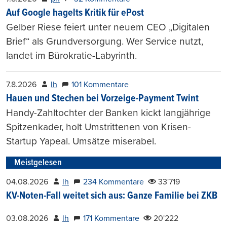
Auf Google hagelts Kritik für ePost
Gelber Riese feiert unter neuem CEO „Digitalen
Brief“ als Grundversorgung. Wer Service nutzt,
landet im Bürokratie-Labyrinth.
7.8.2026
lh
101 Kommentare
Hauen und Stechen bei Vorzeige-Payment Twint
Handy-Zahltochter der Banken kickt langjährige
Spitzenkader, holt Umstrittenen von Krisen-
Startup Yapeal. Umsätze miserabel.
Meistgelesen
04.08.2026
lh
234 Kommentare
33'719
KV-Noten-Fall weitet sich aus: Ganze Familie bei ZKB
03.08.2026
lh
171 Kommentare
20'222