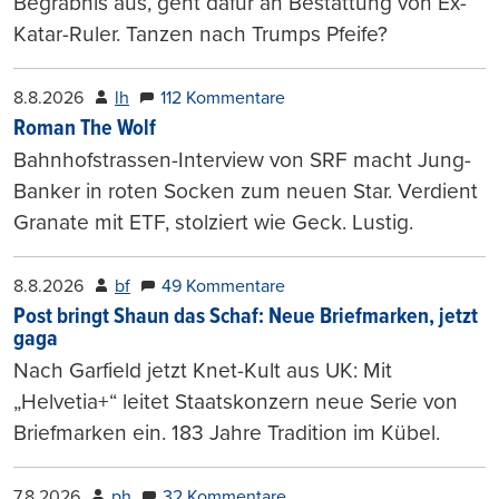
Begräbnis aus, geht dafür an Bestattung von Ex-
Katar-Ruler. Tanzen nach Trumps Pfeife?
8.8.2026
lh
112 Kommentare
Roman The Wolf
Bahnhofstrassen-Interview von SRF macht Jung-
Banker in roten Socken zum neuen Star. Verdient
Granate mit ETF, stolziert wie Geck. Lustig.
8.8.2026
bf
49 Kommentare
Post bringt Shaun das Schaf: Neue Briefmarken, jetzt
gaga
Nach Garfield jetzt Knet-Kult aus UK: Mit
„Helvetia+“ leitet Staatskonzern neue Serie von
Briefmarken ein. 183 Jahre Tradition im Kübel.
7.8.2026
ph
32 Kommentare