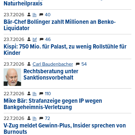
Naturheilpraxis
23.7.2026
lh
40
Bär-Chef Bollinger zahlt Millionen an Benko-
Liquidator
23.7.2026
bf
46
Kispi: 750 Mio. für Palast, zu wenig Rollstühle für
Kinder
23.7.2026
Carl Baudenbacher
54
Rechtsberatung unter
Sanktionsvorbehalt
22.7.2026
lh
110
Mike Bär: Strafanzeige gegen IP wegen
Bankgeheimnis-Verletzung
22.7.2026
lh
72
V-Zug meldet Gewinn-Plus, Insider sprechen von
Burnouts