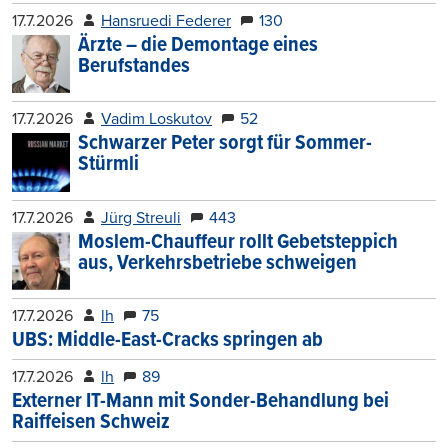
17.7.2026
Hansruedi Federer
130
Ärzte – die Demontage eines
Berufstandes
17.7.2026
Vadim Loskutov
52
Schwarzer Peter sorgt für Sommer-
Stürmli
17.7.2026
Jürg Streuli
443
Moslem-Chauffeur rollt Gebetsteppich
aus, Verkehrsbetriebe schweigen
17.7.2026
lh
75
UBS: Middle-East-Cracks springen ab
17.7.2026
lh
89
Externer IT-Mann mit Sonder-Behandlung bei
Raiffeisen Schweiz