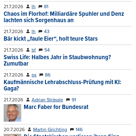
21.7.2026
lh
81
Chaos im Florhof: Milliardäre Spuhler und Denz
lachten sich Sorgenhaus an
21.7.2026
lh
43
Bär kickt „faule Eier“, holt teure Stars
21.7.2026
bf
54
Swiss Life: Halbes Jahr in Staubwohnung?
Zumutbar
21.7.2026
ps
86
Kaufmännische Lehrabschluss-Prüfung mit KI:
Gaga?
21.7.2026
Adrian Strässle
91
Marc Faber for Bundesrat
20.7.2026
Martin Grichting
146