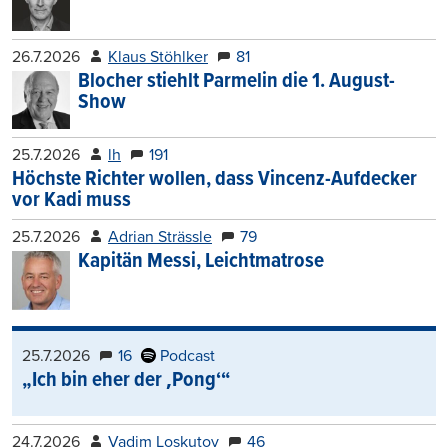
26.7.2026
Klaus Stöhlker
81
Blocher stiehlt Parmelin die 1. August-
Show
25.7.2026
lh
191
Höchste Richter wollen, dass Vincenz-Aufdecker
vor Kadi muss
25.7.2026
Adrian Strässle
79
Kapitän Messi, Leichtmatrose
25.7.2026
16
Podcast
„Ich bin eher der ‚Pong‘“
24.7.2026
Vadim Loskutov
46