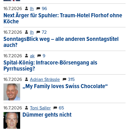
16.7.2026
lh
96
Next Ärger für Spuhler: Traum-Hotel Florhof ohne
Köche
16.7.2026
lh
72
SonntagsBlick weg – alle anderen Sonntagstitel
auch?
16.7.2026
ak
9
Spital-König: Infracore-Börsengang als
Pyrrhussieg?
16.7.2026
Adrian Strässle
315
„My Family loves Swiss Chocolate“
16.7.2026
Toni Saller
65
Dümmer gehts nicht