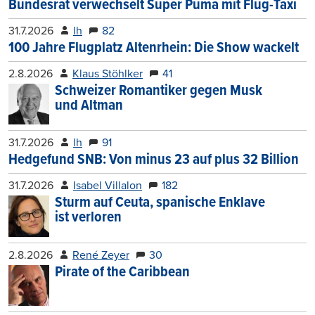
Bundesrat verwechselt Super Puma mit Flug-Taxi
31.7.2026
lh
82
100 Jahre Flugplatz Altenrhein: Die Show wackelt
2.8.2026
Klaus Stöhlker
41
Schweizer Romantiker gegen Musk
und Altman
31.7.2026
lh
91
Hedgefund SNB: Von minus 23 auf plus 32 Billion
31.7.2026
Isabel Villalon
182
Sturm auf Ceuta, spanische Enklave
ist verloren
2.8.2026
René Zeyer
30
Pirate of the Caribbean