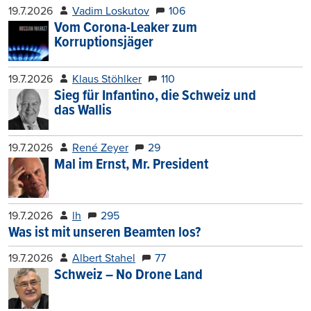
19.7.2026
Vadim Loskutov
106
Vom Corona-Leaker zum
Korruptionsjäger
19.7.2026
Klaus Stöhlker
110
Sieg für Infantino, die Schweiz und
das Wallis
19.7.2026
René Zeyer
29
Mal im Ernst, Mr. President
19.7.2026
lh
295
Was ist mit unseren Beamten los?
19.7.2026
Albert Stahel
77
Schweiz – No Drone Land