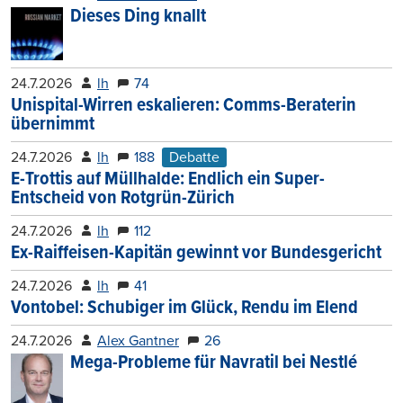
Dieses Ding knallt
24.7.2026
lh
74
Unispital-Wirren eskalieren: Comms-Beraterin
übernimmt
24.7.2026
lh
188
Debatte
E-Trottis auf Müllhalde: Endlich ein Super-
Entscheid von Rotgrün-Zürich
24.7.2026
lh
112
Ex-Raiffeisen-Kapitän gewinnt vor Bundesgericht
24.7.2026
lh
41
Vontobel: Schubiger im Glück, Rendu im Elend
24.7.2026
Alex Gantner
26
Mega-Probleme für Navratil bei Nestlé