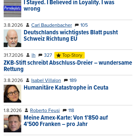
I Stayed. I Believed in Loyality. I was
wrong
3.8.2026
Carl Baudenbacher
105
Deutschlands wichtigstes Blatt pusht
Schweiz Richtung EU
31.7.2026
lh
327
Top-Story
ZKB-Stift schreibt Abschluss-Dreier – wundersame
Rettung
3.8.2026
Isabel Villalon
189
Humanitäre Katastrophe in Ceuta
1.8.2026
Roberto Feusi
118
Meine Amex-Karte: Von 1’850 auf
4’500 Franken – pro Jahr