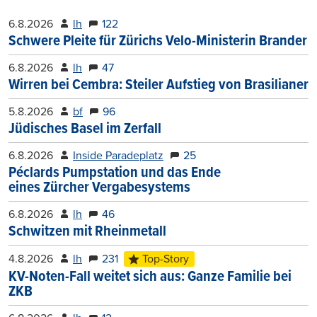
6.8.2026
lh
122
Schwere Pleite für Zürichs Velo-Ministerin Brander
6.8.2026
lh
47
Wirren bei Cembra: Steiler Aufstieg von Brasilianer
5.8.2026
bf
96
Jüdisches Basel im Zerfall
6.8.2026
Inside Paradeplatz
25
Péclards Pumpstation und das Ende
eines Zürcher Vergabesystems
6.8.2026
lh
46
Schwitzen mit Rheinmetall
4.8.2026
lh
231
Top-Story
KV-Noten-Fall weitet sich aus: Ganze Familie bei
ZKB