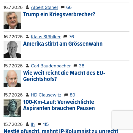
16.7.2026
Albert Stahel
66
Trump ein Kriegsverbrecher?
16.7.2026
Klaus Stöhlker
76
Amerika stirbt am Grössenwahn
15.7.2026
Carl Baudenbacher
38
Wie weit reicht die Macht des EU-
Gerichtshofs?
15.7.2026
HD Clausewitz
89
100-Km-Lauf: Verweichlichte
Aspiranten brauchen Pausen
15.7.2026
lh
115
Nestlé pfuscht, mahnt IP-Kolumnist zu unrecht