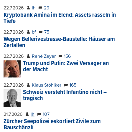
22.7.2026
lh
29
Kryptobank Amina im Elend: Assets rasseln in
Tiefe
22.7.2026
bf
75
Wegen Bellerivestrasse-Baustelle: Häuser am
Zerfallen
22.7.2026
René Zeyer
156
Trump und Putin: Zwei Versager an
der Macht
22.7.2026
Klaus Stöhlker
165
Schweiz versteht Infantino nicht –
tragisch
21.7.2026
lh
107
Zürcher Seepolizei eskortiert Zivile zum
Bauschänzli