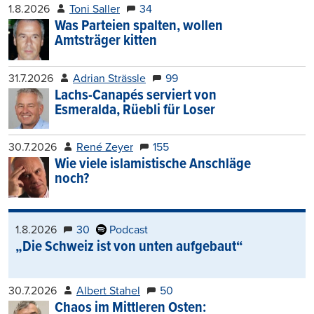
1.8.2026
Toni Saller
34
Was Parteien spalten, wollen
Amtsträger kitten
31.7.2026
Adrian Strässle
99
Lachs-Canapés serviert von
Esmeralda, Rüebli für Loser
30.7.2026
René Zeyer
155
Wie viele islamistische Anschläge
noch?
1.8.2026
30
Podcast
„Die Schweiz ist von unten aufgebaut“
30.7.2026
Albert Stahel
50
Chaos im Mittleren Osten: