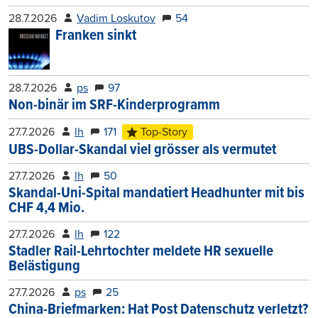
28.7.2026
Vadim Loskutov
54
Franken sinkt
28.7.2026
ps
97
Non-binär im SRF-Kinderprogramm
27.7.2026
lh
171
Top-Story
UBS-Dollar-Skandal viel grösser als vermutet
27.7.2026
lh
50
Skandal-Uni-Spital mandatiert Headhunter mit bis
CHF 4,4 Mio.
27.7.2026
lh
122
Stadler Rail-Lehrtochter meldete HR sexuelle
Belästigung
27.7.2026
ps
25
China-Briefmarken: Hat Post Datenschutz verletzt?