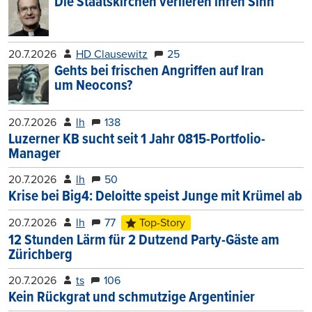
Die Staatskirchen verlieren ihren Sinn
20.7.2026
HD Clausewitz
25
Gehts bei frischen Angriffen auf Iran
um Neocons?
20.7.2026
lh
138
Luzerner KB sucht seit 1 Jahr 0815-Portfolio-
Manager
20.7.2026
lh
50
Krise bei Big4: Deloitte speist Junge mit Krümel ab
20.7.2026
lh
77
Top-Story
12 Stunden Lärm für 2 Dutzend Party-Gäste am
Zürichberg
20.7.2026
ts
106
Kein Rückgrat und schmutzige Argentinier