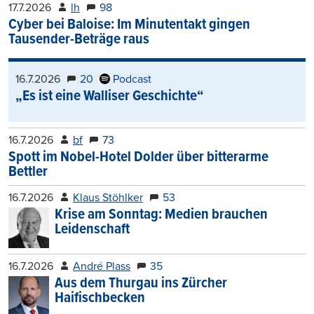
17.7.2026
lh
98
Cyber bei Baloise: Im Minutentakt gingen
Tausender-Beträge raus
16.7.2026
20
Podcast
„Es ist eine Walliser Geschichte“
16.7.2026
bf
73
Spott im Nobel-Hotel Dolder über bitterarme
Bettler
16.7.2026
Klaus Stöhlker
53
Krise am Sonntag: Medien brauchen
Leidenschaft
16.7.2026
André Plass
35
Aus dem Thurgau ins Zürcher
Haifischbecken