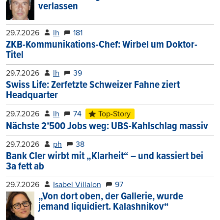
verlassen
29.7.2026
lh
181
ZKB-Kommunikations-Chef: Wirbel um Doktor-
Titel
29.7.2026
lh
39
Swiss Life: Zerfetzte Schweizer Fahne ziert
Headquarter
29.7.2026
lh
74
Top-Story
Nächste 2’500 Jobs weg: UBS-Kahlschlag massiv
29.7.2026
ph
38
Bank Cler wirbt mit „Klarheit“ – und kassiert bei
3a fett ab
29.7.2026
Isabel Villalon
97
„Von dort oben, der Gallerie, wurde
jemand liquidiert. Kalashnikov“