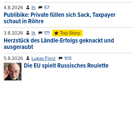
4.8.2026
lh
57
Publibike: Private füllen sich Sack, Taxpayer
schaut in Röhre
3.8.2026
lh
171
Top-Story
Herzstück des Ländle-Erfolgs geknackt und
ausgeraubt
5.8.2026
Lukas Fierz
105
Die EU spielt Russisches Roulette