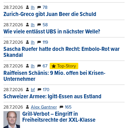
28.7.2026
lh
78
Zurich-Greco gibt Juan Beer die Schuld
28.7.2026
lh
58
Wie viele entlässt UBS in nächster Welle?
28.7.2026
lh
119
Sascha Ruefer hatte doch Recht: Embolo-Rot war
Skandal
28.7.2026
lh
67
Top-Story
Raiffeisen Schänis: 9 Mio. offen bei Krisen-
Unternehmer
28.7.2026
bf
170
Schweizer Armee: Igitt-Essen aus Estland
28.7.2026
Alex Gantner
165
Grill-Verbot – Eingriff in
Freiheitsrechte der XXL-Klasse