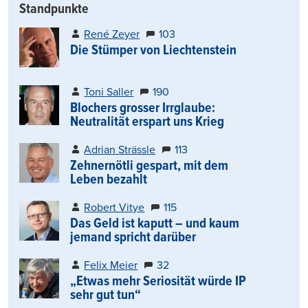
Standpunkte
René Zeyer
103
Die Stümper von Liechtenstein
Toni Saller
190
Blochers grosser Irrglaube:
Neutralität erspart uns Krieg
Adrian Strässle
113
Zehnernötli gespart, mit dem
Leben bezahlt
Robert Vitye
115
Das Geld ist kaputt – und kaum
jemand spricht darüber
Felix Meier
32
„Etwas mehr Seriosität würde IP
sehr gut tun“