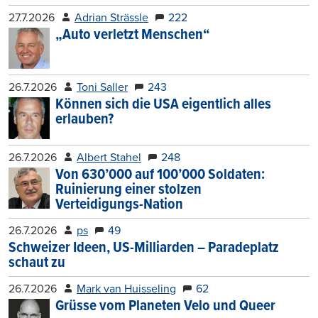
27.7.2026
Adrian Strässle
222
„Auto verletzt Menschen“
26.7.2026
Toni Saller
243
Können sich die USA eigentlich alles
erlauben?
26.7.2026
Albert Stahel
248
Von 630’000 auf 100’000 Soldaten:
Ruinierung einer stolzen
Verteidigungs-Nation
26.7.2026
ps
49
Schweizer Ideen, US-Milliarden – Paradeplatz
schaut zu
26.7.2026
Mark van Huisseling
62
Grüsse vom Planeten Velo und Queer