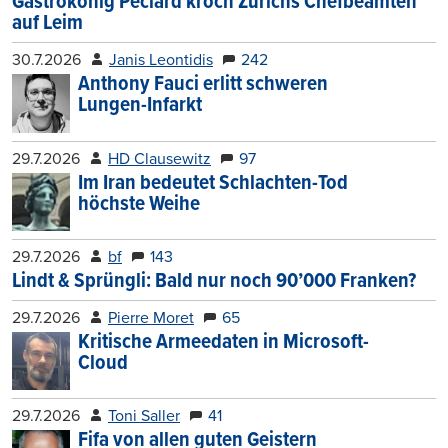
Gastrokönig Péclard kroch Zürichs Chefbeamten
auf Leim
30.7.2026
Janis Leontidis
242
Anthony Fauci erlitt schweren
Lungen-Infarkt
29.7.2026
HD Clausewitz
97
Im Iran bedeutet Schlachten-Tod
höchste Weihe
29.7.2026
bf
143
Lindt & Sprüngli: Bald nur noch 90’000 Franken?
29.7.2026
Pierre Moret
65
Kritische Armeedaten in Microsoft-
Cloud
29.7.2026
Toni Saller
41
Fifa von allen guten Geistern