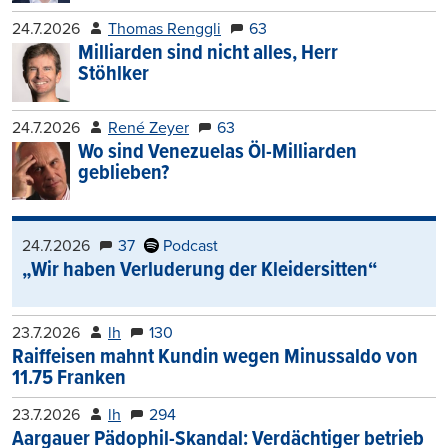
24.7.2026
Thomas Renggli
63
Milliarden sind nicht alles, Herr
Stöhlker
24.7.2026
René Zeyer
63
Wo sind Venezuelas Öl-Milliarden
geblieben?
24.7.2026
37
Podcast
„Wir haben Verluderung der Kleidersitten“
23.7.2026
lh
130
Raiffeisen mahnt Kundin wegen Minussaldo von
11.75 Franken
23.7.2026
lh
294
Aargauer Pädophil-Skandal: Verdächtiger betrieb