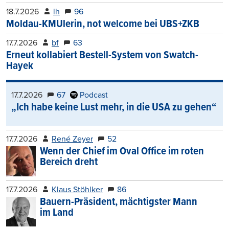
18.7.2026
lh
96
Moldau-KMUlerin, not welcome bei UBS+ZKB
17.7.2026
bf
63
Erneut kollabiert Bestell-System von Swatch-
Hayek
17.7.2026
67
Podcast
„Ich habe keine Lust mehr, in die USA zu gehen“
17.7.2026
René Zeyer
52
Wenn der Chief im Oval Office im roten
Bereich dreht
17.7.2026
Klaus Stöhlker
86
Bauern-Präsident, mächtigster Mann
im Land