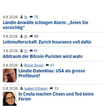
4.8.2026
lh
75
Ländle-Anwälte schlagen Alarm: „Seien Sie
vorsichtig“
5.8.2026
lh
48
Leihmutterschaft: Zurich Insurance voll dafür
3.8.2026
lh
61
Albtraum der Bitcoin-Puristen wird wahr
5.8.2026
René Zeyer
47
Ländle-Datenklau: USA als grosse
Profiteure?
5.8.2026
Isabel Villalon
33
In Ceuta machen Chaos und Tod keine
Ferien