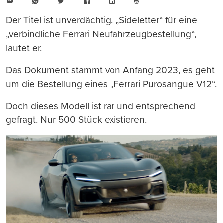
E-
WhatsApp
Twitter
Facebook
LinkedIn
Mail
Seite
drucken
Der Titel ist unverdächtig. „Sideletter“ für eine
„verbindliche Ferrari Neufahrzeugbestellung“,
lautet er.
Das Dokument stammt von Anfang 2023, es geht
um die Bestellung eines „Ferrari Purosangue V12“.
Doch dieses Modell ist rar und entsprechend
gefragt. Nur 500 Stück existieren.