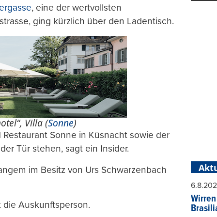
nergasse
, eine der wertvollsten
trasse, ging kürzlich über den Ladentisch.
el“, Villa (
Sonne
)
d Restaurant Sonne in Küsnacht sowie der
der Tür stehen, sagt ein Insider.
Aktu
 langem im Besitz von Urs Schwarzenbach
6.8.20
Wirren
 die Auskunftsperson.
Brasil