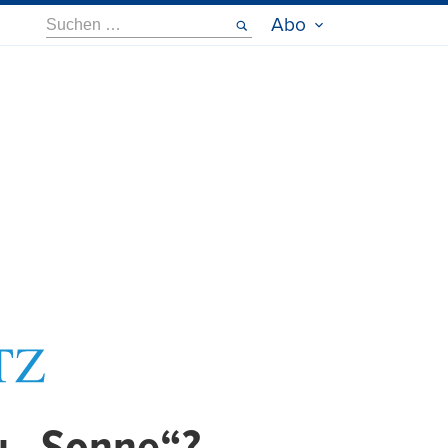
Suche
Abo
nach: