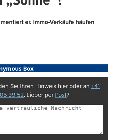
u „Sonne“?
dementiert er. Immo-Verkäufe häufen
nymous Box
en Sie Ihren Hinweis hier oder an
+41
05 39 52
. Lieber per
Post
?