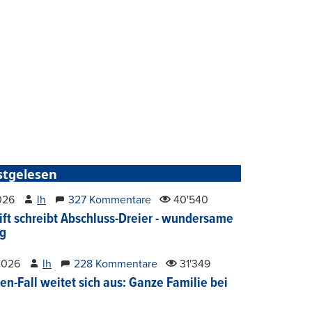
stgelesen
2026
lh
327 Kommentare
40'540
ift schreibt Abschluss-Dreier - wundersame
g
2026
lh
228 Kommentare
31'349
en-Fall weitet sich aus: Ganze Familie bei