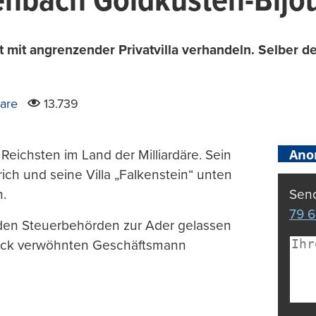
enbach Goldküsten-Bijo
cht mit angrenzender Privatvilla verhandeln. Selber 
are
13.739
Ano
eichsten im Land der Milliardäre. Sein
ich und seine Villa „Falkenstein“ unten
.
Send
79 6
den Steuerbehörden zur Ader gelassen
lück verwöhnten Geschäftsmann