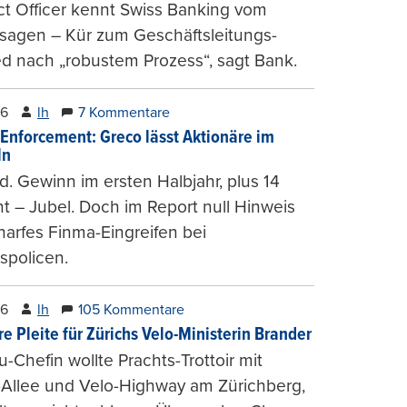
t Officer kennt Swiss Banking vom
sagen – Kür zum Geschäftsleitungs-
ed nach „robustem Prozess“, sagt Bank.
26
lh
7 Kommentare
-Enforcement: Greco lässt Aktionäre im
ln
d. Gewinn im ersten Halbjahr, plus 14
t – Jubel. Doch im Report null Hinweis
harfes Finma-Eingreifen bei
spolicen.
26
lh
105 Kommentare
e Pleite für Zürichs Velo-Ministerin Brander
u-Chefin wollte Prachts-Trottoir mit
Allee und Velo-Highway am Zürichberg,