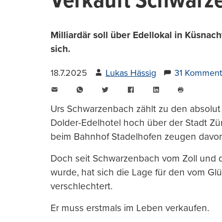
Verkauft Schwarz
Milliardär soll über Edellokal in Küsna
sich.
18.7.2025
Lukas Hässig
31 Komment
E-
WhatsApp
Twitter
Facebook
LinkedIn
Mail
Seite
drucken
Urs Schwarzenbach zählt zu den absolut R
Dolder-Edelhotel hoch über der Stadt Zür
beim Bahnhof Stadelhofen zeugen davon
Doch seit Schwarzenbach vom Zoll und 
wurde, hat sich die Lage für den vom G
verschlechtert.
Er muss erstmals im Leben verkaufen.