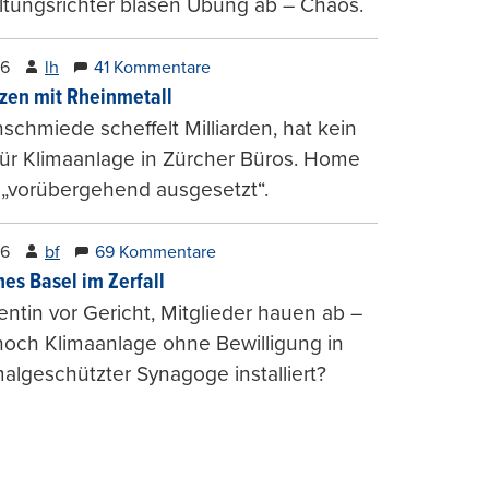
tungsrichter blasen Übung ab – Chaos.
26
lh
41 Kommentare
zen mit Rheinmetall
schmiede scheffelt Milliarden, hat kein
für Klimaanlage in Zürcher Büros. Home
 „vorübergehend ausgesetzt“.
26
bf
69 Kommentare
hes Basel im Zerfall
entin vor Gericht, Mitglieder hauen ab –
och Klimaanlage ohne Bewilligung in
lgeschützter Synagoge installiert?