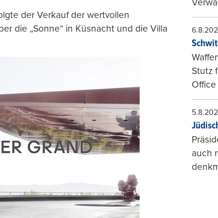
Verwal
olgte der Verkauf der wertvollen
ber die „Sonne“ in Küsnacht und die Villa
6.8.20
Schwit
Waffen
Stutz 
Office
5.8.20
Jüdisc
Präsid
auch n
denkma