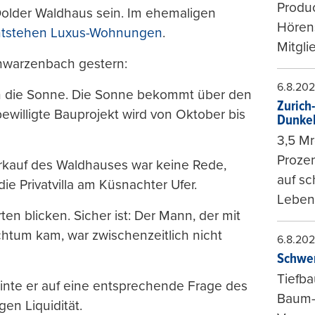
Produc
Dolder Waldhaus sein. Im ehemaligen
Hören
ntstehen Luxus-Wohnungen
.
Mitgli
hwarzenbach gestern:
6.8.20
ch die Sonne. Die Sonne bekommt über den
Zurich
ewilligte Bauprojekt wird von Oktober bis
Dunke
3,5 Mr
Prozen
erkauf des Waldhauses war keine Rede,
auf sc
e Privatvilla am Küsnachter Ufer.
Leben
ten blicken. Sicher ist: Der Mann, der mit
htum kam, war zwischenzeitlich nicht
6.8.20
Schwer
Tiefba
nte er auf eine entsprechende Frage des
Baum-
gen Liquidität.