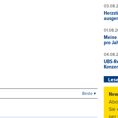
03.08.
Herzst
ausger
01.08.
Meine 
pro Ja
04.08.
UBS-Re
Konzer
Lese
News
Beste ▾
Beste
Abo
Neueste
Viele Antworten
Sie
Kontrovers
per 