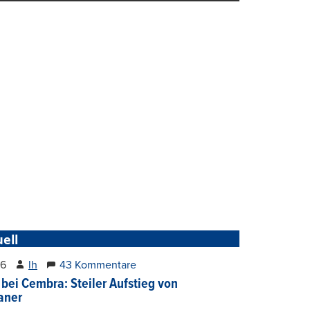
ell
26
lh
43 Kommentare
 bei Cembra: Steiler Aufstieg von
ianer