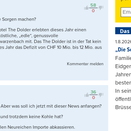
58
0
e Sorgen machen?
otel The Dolder erlebten dieses Jahr einen
Das
östliche, „edle“, genussvolle
arzenbach mit. Das The Dolder ist in der Tat kein
1.8.202
 Jahr das Defizit von CHF 10 Mio. bis 12 Mio. aus
„Die S
Famili
Kommentar melden
Eidgen
Jahren
beste
In se
36
0
öffent
. Aber was soll ich jetzt mit dieser News anfangen?
Brüsse
 und trotzdem keine Kohle hat?
len Neureichen Importe abkassieren.