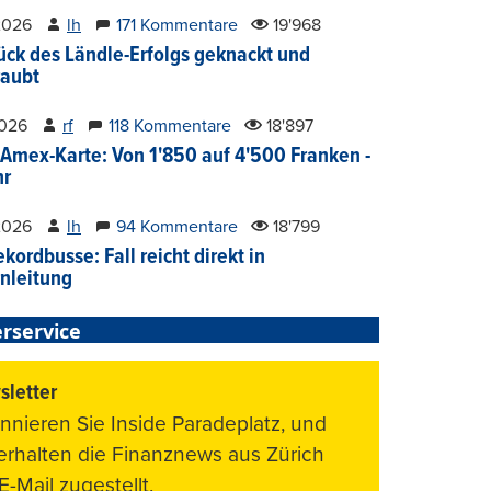
2026
lh
171 Kommentare
19'968
ück des Ländle-Erfolgs geknackt und
aubt
2026
rf
118 Kommentare
18'897
Amex-Karte: Von 1'850 auf 4'500 Franken -
hr
2026
lh
94 Kommentare
18'799
kordbusse: Fall reicht direkt in
nleitung
rservice
letter
nnieren Sie Inside Paradeplatz, und
 erhalten die Finanznews aus Zürich
E-Mail zugestellt.