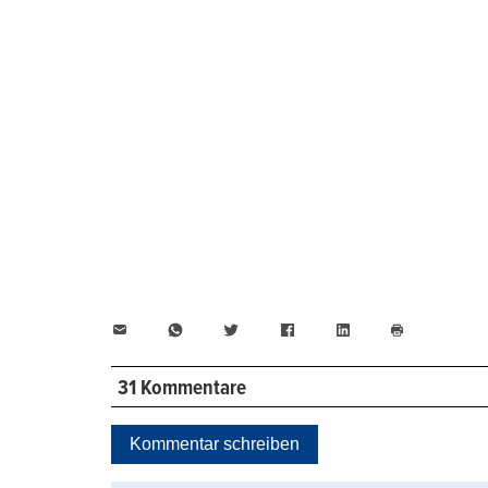
E-
WhatsApp
Twitter
Facebook
LinkedIn
Mail
Seite
drucken
31 Kommentare
Kommentar schreiben