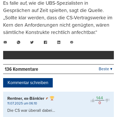
Es falle auf, wie die UBS-Spezialisten in
Gesprächen auf Zeit spielten, sagt die Quelle.
„Sollte klar werden, dass die CS-Vertragswerke im
Kern den Anforderungen nicht genügten, wären
sämtliche Konstrukte rechtlich anfechtbar.“
E-
WhatsApp
Twitter
Facebook
LinkedIn
Mail
Seite
drucken
136 Kommentare
Beste ▾
Beste
Neueste
Kommentar schreiben
Viele Antworten
Kontrovers
144
Rentner, ex-Bänkler
0
11.07.2025 um 06:10
Die CS war überall dabei…