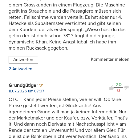
einem Grosskunden in einem Flugzeug. Die Maschine
gerät ins Straucheln und die Passagiere müssen sich
retten. Fallschirme werden verteilt. Es hat aber nur 4.
Hatecke als Subalternster verzichtet und gibt seinen
dem Kunden, der als erster springt. „Wieso hast du das
getan der ist doch schon 78“ ? fragt ihn der junge,
dynamische Khan. Keine Angst Iqbal ich habe ihm
meinen Rucksack gegeben.
Kommentar melden
Antworten
2 Antworten
20
Grundgütiger
0
11.07.2025 um 07:07
OTC = Kann jeder Preise stellen, wie er will. Ob faire
Preise gestellt werden, ist Glücksache! Aus
irgendeinem Grund will man ja keinen Intermediär. Nur
der Marketmaker und der Käufer, bzw. Verkäufer. That‘s
it. Und dann noch Derivate mit Nachschusspflicht = am
Rande der totalen Unvernunft! Und vor allem Gier: Für
die ist die Bank aber nicht verantwortlich! Der Gang ins