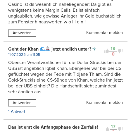
Casino ist da wesentlich naheliegender: Da gibt es
wenigstens keine Margin Calls! Es ist einfach
unglaublich, wie gewisse Anleger ihr Geld buchstäblich
zum Fenster hinauswerfen w o l l e n !
Kommentar melden
Antworten
19
Geht der Khan
jetzt endlich unter?
0
11.07.2025 um 11:05
Oberster Verantwortlicher für die Dollar-Struckis bei der
UBS ist angeblich Iqbal Khan. Ebenjener war bei der CS
geflüchtet wegen der Fede mit Tidjane Thiam. Sind die
Gold-Struckis eine CS-Sünde von Khan, welche ihn jetzt
bei der UBS einholt? Die Handschrift sieht zumindest
sehr ähnlich aus.
Kommentar melden
Antworten
1 Antwort
17
Das ist erst die Anfangsphase des Zerfalls!