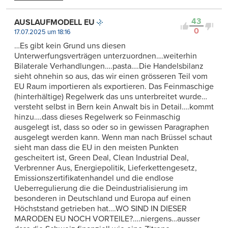
43
AUSLAUFMODELL EU
0
17.07.2025 um 18:16
…Es gibt kein Grund uns diesen
Unterwerfungsverträgen unterzuordnen….weiterhin
Bilaterale Verhandlungen….pasta….Die Handelsbilanz
sieht ohnehin so aus, das wir einen grösseren Teil vom
EU Raum importieren als exportieren. Das Feinmaschige
(hinterhältige) Regelwerk das uns unterbreitet wurde…
versteht selbst in Bern kein Anwalt bis in Detail….kommt
hinzu….dass dieses Regelwerk so Feinmaschig
ausgelegt ist, dass so oder so in gewissen Paragraphen
ausgelegt werden kann. Wenn man nach Brüssel schaut
sieht man dass die EU in den meisten Punkten
gescheitert ist, Green Deal, Clean Industrial Deal,
Verbrenner Aus, Energiepolitik, Lieferkettengesetz,
Emissionszertifikatenhandel und die endlose
Ueberregulierung die die Deindustrialisierung im
besonderen in Deutschland und Europa auf einen
Höchststand getrieben hat….WO SIND IN DIESER
MARODEN EU NOCH VORTEILE?….niergens…ausser