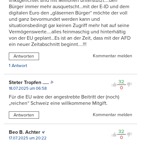
linksgerichtet sind mit Millionen unterstützt….den
Bürger immer mehr ausquetscht…mit der E-ID und dem
digitalen Euro den „gläsernen Bürger“ möchte der voll
und ganz bevormundet werden kann und
situationsbedingt gar keinen Zugriff mehr hat auf seine
Vermögenswerte….alles feinmaschig und hinterhältig
von der EU geplant…Es ist an der Zeit, dass mit der AFD
ein neuer Zeitabschnitt beginnt….!!!
Kommentar melden
Antworten
1 Antwort
32
Steter Tropfen .....
0
18.07.2025 um 06:58
Für die EU wäre der angestrebte Beitritt der (noch)
„reichen“ Schweiz eine willkommene Mitgift.
Kommentar melden
Antworten
32
Beo B. Achter
0
17.07.2025 um 20:22