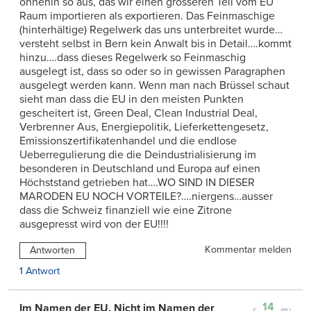
ohnehin so aus, das wir einen grösseren Teil vom EU
Raum importieren als exportieren. Das Feinmaschige
(hinterhältige) Regelwerk das uns unterbreitet wurde…
versteht selbst in Bern kein Anwalt bis in Detail….kommt
hinzu….dass dieses Regelwerk so Feinmaschig
ausgelegt ist, dass so oder so in gewissen Paragraphen
ausgelegt werden kann. Wenn man nach Brüssel schaut
sieht man dass die EU in den meisten Punkten
gescheitert ist, Green Deal, Clean Industrial Deal,
Verbrenner Aus, Energiepolitik, Lieferkettengesetz,
Emissionszertifikatenhandel und die endlose
Ueberregulierung die die Deindustrialisierung im
besonderen in Deutschland und Europa auf einen
Höchststand getrieben hat….WO SIND IN DIESER
MARODEN EU NOCH VORTEILE?….niergens…ausser
dass die Schweiz finanziell wie eine Zitrone
ausgepresst wird von der EU!!!!
Kommentar melden
Antworten
1 Antwort
14
Im Namen der EU. Nicht im Namen der