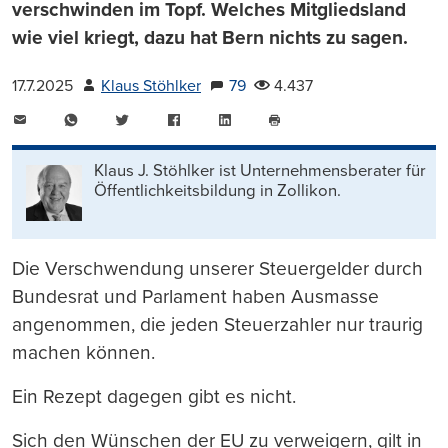
verschwinden im Topf. Welches Mitgliedsland
wie viel kriegt, dazu hat Bern nichts zu sagen.
17.7.2025
Klaus Stöhlker
79
4.437
E-
WhatsApp
Twitter
Facebook
LinkedIn
Mail
Seite
drucken
Klaus J. Stöhlker ist Unternehmens­berater für
Öffentlichkeits­bildung in Zollikon.
Die Verschwendung unserer Steuergelder durch
Bundesrat und Parlament haben Ausmasse
angenommen, die jeden Steuerzahler nur traurig
machen können.
Ein Rezept dagegen gibt es nicht.
Sich den Wünschen der EU zu verweigern, gilt in