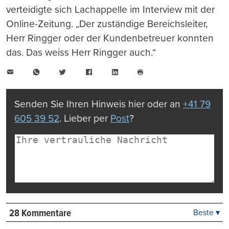
verteidigte sich Lachappelle im Interview mit der
Online-Zeitung. „Der zuständige Bereichsleiter,
Herr Ringger oder der Kundenbetreuer konnten
das. Das weiss Herr Ringger auch.“
E-
WhatsApp
Twitter
Facebook
LinkedIn
Mail
Seite
drucken
Senden Sie Ihren Hinweis hier oder an
+41 79
605 39 52
. Lieber per
Post
?
28 Kommentare
Beste ▾
Beste
Neueste