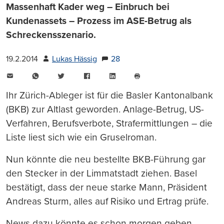
Massenhaft Kader weg – Einbruch bei
Kundenassets – Prozess im ASE-Betrug als
Schreckensszenario.
19.2.2014
Lukas Hässig
28
E-
WhatsApp
Twitter
Facebook
LinkedIn
Mail
Seite
drucken
Ihr Zürich-Ableger ist für die Basler Kantonalbank
(BKB) zur Altlast geworden. Anlage-Betrug, US-
Verfahren, Berufsverbote, Strafermittlungen – die
Liste liest sich wie ein Gruselroman.
Nun könnte die neu bestellte BKB-Führung gar
den Stecker in der Limmatstadt ziehen. Basel
bestätigt, dass der neue starke Mann, Präsident
Andreas Sturm, alles auf Risiko und Ertrag prüfe.
News dazu könnte es schon morgen geben.