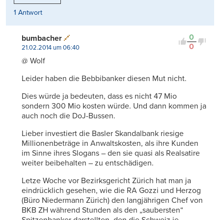
1 Antwort
0
bumbacher
0
21.02.2014 um 06:40
@ Wolf
Leider haben die Bebbibanker diesen Mut nicht.
Dies würde ja bedeuten, dass es nicht 47 Mio
sondern 300 Mio kosten würde. Und dann kommen ja
auch noch die DoJ-Bussen.
Lieber investiert die Basler Skandalbank riesige
Millionenbeträge in Anwaltskosten, als ihre Kunden
im Sinne ihres Slogans – den sie quasi als Realsatire
weiter beibehalten – zu entschädigen.
Letze Woche vor Bezirksgericht Zürich hat man ja
eindrücklich gesehen, wie die RA Gozzi und Herzog
(Büro Niedermann Zürich) den langjährigen Chef von
BKB ZH während Stunden als den „saubersten“
Spitzenbanker darstellten, den die Schweiz je