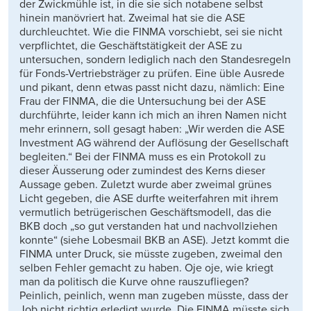
der Zwickmühle ist, in die sie sich notabene selbst
hinein manövriert hat. Zweimal hat sie die ASE
durchleuchtet. Wie die FINMA vorschiebt, sei sie nicht
verpflichtet, die Geschäftstätigkeit der ASE zu
untersuchen, sondern lediglich nach den Standesregeln
für Fonds-Vertriebsträger zu prüfen. Eine üble Ausrede
und pikant, denn etwas passt nicht dazu, nämlich: Eine
Frau der FINMA, die die Untersuchung bei der ASE
durchführte, leider kann ich mich an ihren Namen nicht
mehr erinnern, soll gesagt haben: „Wir werden die ASE
Investment AG während der Auflösung der Gesellschaft
begleiten.“ Bei der FINMA muss es ein Protokoll zu
dieser Äusserung oder zumindest des Kerns dieser
Aussage geben. Zuletzt wurde aber zweimal grünes
Licht gegeben, die ASE durfte weiterfahren mit ihrem
vermutlich betrügerischen Geschäftsmodell, das die
BKB doch „so gut verstanden hat und nachvollziehen
konnte“ (siehe Lobesmail BKB an ASE). Jetzt kommt die
FINMA unter Druck, sie müsste zugeben, zweimal den
selben Fehler gemacht zu haben. Oje oje, wie kriegt
man da politisch die Kurve ohne rauszufliegen?
Peinlich, peinlich, wenn man zugeben müsste, dass der
Job nicht richtig erledigt wurde. Die FINMA müsste sich