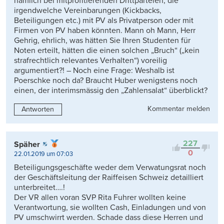
nämlich bei mitprofitierenden Drittparteien, die
irgendwelche Vereinbarungen (Kickbacks,
Beteiligungen etc.) mit PV als Privatperson oder mit
Firmen von PV haben könnten. Mann oh Mann, Herr
Gehrig, ehrlich, was hätten Sie Ihren Studenten für
Noten erteilt, hätten die einen solchen „Bruch“ („kein
strafrechtlich relevantes Verhalten“) voreilig
argumentiert?! – Noch eine Frage: Weshalb ist
Poerschke noch da? Braucht Huber wenigstens noch
einen, der interimsmässig den „Zahlensalat“ überblickt?
Kommentar melden
Antworten
227
Späher
0
22.01.2019 um 07:03
Beteiligungsgeschäfte weder dem Verwatungsrat noch
der Geschäftsleitung der Raiffeisen Schweiz detailliert
unterbreitet….!
Der VR allen voran SVP Rita Fuhrer wollten keine
Verantwortung, sie wollten Cash, Einladungen und von
PV umschwirrt werden. Schade dass diese Herren und