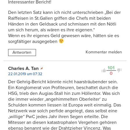
Interessanter Bericht!
Den letzten Satz kann ich nicht unterschrieben „Bei der
Raiffeisen in St.Gallen griffen die Chefs mit beiden
Händen in den Geldsack und schmissen mit den Nötli
um sich herum, als wären es ihre eigenen.“
Wenn es ihr eigenes Geld gewesen wäre, hätten sie es
sorgfältiger ausgegeben
Kommentar melden
Antworten
101
Charles A. Tan
0
22.01.2019 um 07:32
Der Gehrig-Bericht könnte nicht haarsträubender sein.
Ein Konglomerat von Profiteuren, beschattet durch die
HSG, trieb den Augias-Stall hin zum Höllentor. Was sich
die immer wieder ‚angehimmelten Oberleiter‘ zu
Schulden kommen liessen ist Europa weit einmalig. Das
Netzwerk war solch perfide angelegt, dass selbst eine
„willige“ PwC jedes Jahr ihren Segen erteilte. Die
Mitesser an diesen katastrophalen Vergehen gehören
ebenso benannt wie der Drahtzieher Vincenz. Was