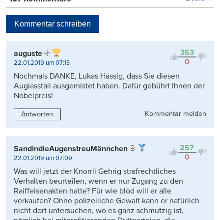
Beste
Neueste
Kommentar schreiben
Viele Antworten
Kontrovers
353
auguste
0
22.01.2019 um 07:13
Nochmals DANKE, Lukas Hässig, dass Sie diesen
Augiasstall ausgemistet haben. Dafür gebührt Ihnen der
Nobelpreis!
Kommentar melden
Antworten
257
SandindieAugenstreuMännchen
0
22.01.2019 um 07:09
Was will jetzt der Knorrli Gehrig strafrechtliches
Verhalten beurteilen, wenn er nur Zugang zu den
Raiffeisenakten hatte? Für wie blöd will er alle
verkaufen? Ohne polizeiliche Gewalt kann er natürlich
nicht dort untersuchen, wo es ganz schmutzig ist,