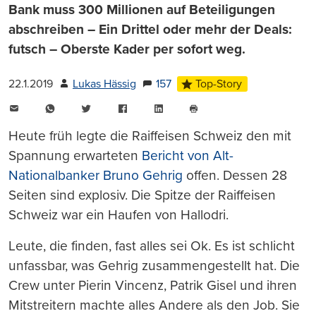
Bank muss 300 Millionen auf Beteiligungen
abschreiben – Ein Drittel oder mehr der Deals:
futsch – Oberste Kader per sofort weg.
22.1.2019
Lukas Hässig
157
Top-Story
E-
WhatsApp
Twitter
Facebook
LinkedIn
Mail
Seite
drucken
Heute früh legte die Raiffeisen Schweiz den mit
Spannung erwarteten
Bericht von Alt-
Nationalbanker Bruno Gehrig
offen. Dessen 28
Seiten sind explosiv. Die Spitze der Raiffeisen
Schweiz war ein Haufen von Hallodri.
Leute, die finden, fast alles sei Ok. Es ist schlicht
unfassbar, was Gehrig zusammengestellt hat. Die
Crew unter Pierin Vincenz, Patrik Gisel und ihren
Mitstreitern machte alles Andere als den Job. Sie