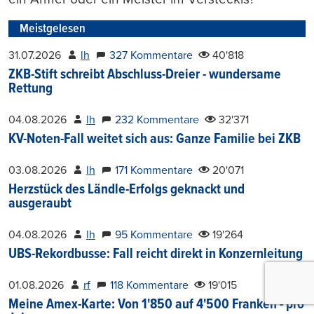
Meistgelesen
31.07.2026
lh
327 Kommentare
40'818
ZKB-Stift schreibt Abschluss-Dreier - wundersame
Rettung
04.08.2026
lh
232 Kommentare
32'371
KV-Noten-Fall weitet sich aus: Ganze Familie bei ZKB
03.08.2026
lh
171 Kommentare
20'071
Herzstück des Ländle-Erfolgs geknackt und
ausgeraubt
04.08.2026
lh
95 Kommentare
19'264
UBS-Rekordbusse: Fall reicht direkt in Konzernleitung
01.08.2026
rf
118 Kommentare
19'015
Meine Amex-Karte: Von 1'850 auf 4'500 Franken - pro