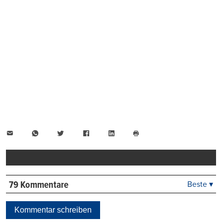
E-
WhatsApp
Twitter
Facebook
LinkedIn
Mail
Seite
drucken
79 Kommentare
Beste ▾
Beste
Neueste
Kommentar schreiben
Viele Antworten