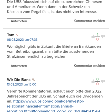
Die UBS fokussiert sich auf die superreichen Chinesen
und Amerikaner. Wenn dann in der Schweiz ein
Käselaib vom Regal fällt, ist das nicht von Interesse.
Kommentar melden
Antworten
1
Tom
0
08.03.2023 um 07:33
Womöglich gibts in Zukunft die Briefe an Bankkunden
vom Betreibungsamt, man bitte die ausstehenden
Strafzinsen endlich zu begleichen.
Kommentar melden
Antworten
0
Wir Die Bank
0
13.03.2023 um 15:00
Verehrte Kommentatoren, schaut euch bitte den 2022
Jahresbericht der UBS an. Schaut euch die Dividenden
an.
https://www.ubs.com/global/de/investor-
relations/financial-information/annual-
reporting.html#toplevelgrid_copy_co_1616144193549