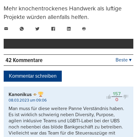
Mehr knochentrockenes Handwerk als luftige
Projekte würden allenfalls helfen.
E-
WhatsApp
Twitter
Facebook
LinkedIn
Mail
Seite
drucken
42 Kommentare
Beste ▾
Beste
Neueste
Kommentar schreiben
Viele Antworten
Kontrovers
157
Kanonikus
0
08.03.2023 um 09:06
Man muss für diese weitere Panne Verständnis haben.
Es ist wirklich schwierig neben Diversity, Purpose,
agilen inklusive Teams und LGBTI-Label bei der UBS
noch nebenbei das blöde Bankgeschäft zu betreiben.
Vielleicht war das Team für die Steuerauszüge mit