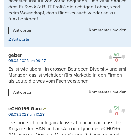
nächsten Institut von vorne beginnen. Und zahlt endlich
dem Fußvolk (z.B. IT Profis) die richtigen Löhne, spart
beim Wasserkopf, dann fängt es auch wieder an zu
funktionieren!
Kommentar melden
Antworten
2 Antworten
61
galzer
0
08.03.2023 um 09:27
Es ist wie überall in grossen Betrieben Diversity und ami
Manager, das ist wichtiger fürs Marketig in den Firmen
als Leute die was vom Fach verstehen.
Kommentar melden
Antworten
51
eCH0196-Guru
0
08.03.2023 um 10:23
Das hört sich doch ganz klassisch danach an, dass die
Angabe der IBAN im bankAccountType des eCH0196-
XML von der Version 2.1 zur Version 2.2 von required