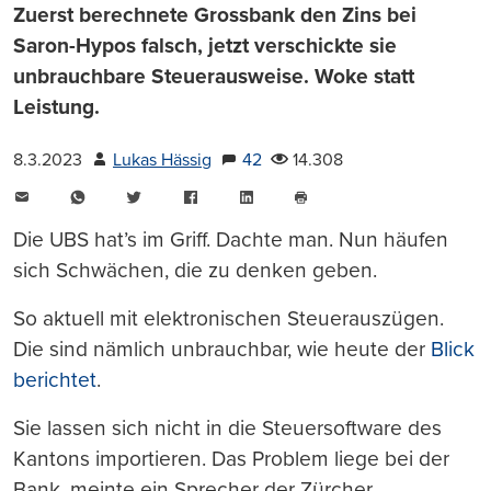
Zuerst berechnete Grossbank den Zins bei
Saron-Hypos falsch, jetzt verschickte sie
unbrauchbare Steuerausweise. Woke statt
Leistung.
8.3.2023
Lukas Hässig
42
14.308
E-
WhatsApp
Twitter
Facebook
LinkedIn
Mail
Seite
drucken
Die UBS hat’s im Griff. Dachte man. Nun häufen
sich Schwächen, die zu denken geben.
So aktuell mit elektronischen Steuerauszügen.
Die sind nämlich unbrauchbar, wie heute der
Blick
berichtet
.
Sie lassen sich nicht in die Steuersoftware des
Kantons importieren. Das Problem liege bei der
Bank, meinte ein Sprecher der Zürcher