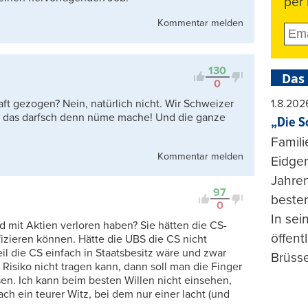
per 
Kommentar melden
130
Das
0
t gezogen? Nein, natürlich nicht. Wir Schweizer
1.8.202
i, das darfsch denn nüme mache! Und die ganze
„Die S
Famili
Kommentar melden
Eidgen
Jahren
97
beste
0
In se
d mit Aktien verloren haben? Sie hätten die CS-
öffent
izieren können. Hätte die UBS die CS nicht
 die CS einfach in Staatsbesitz wäre und zwar
Brüsse
 Risiko nicht tragen kann, dann soll man die Finger
sen. Ich kann beim besten Willen nicht einsehen,
ach ein teurer Witz, bei dem nur einer lacht (und