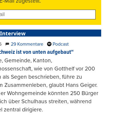
E-Mail zugestellt.
 Interview
6
29 Kommentare
Podcast
chweiz ist von unten aufgebaut“
e, Gemeinde, Kanton,
ossenschaft, wie von Gotthelf vor 200
 als Segen beschrieben, führe zu
m Zusammenleben, glaubt Hans Geiger.
iner Wohngemeinde könnten 250 Bürger
lich über Schulhaus streiten, während
l zentral dirigiere.