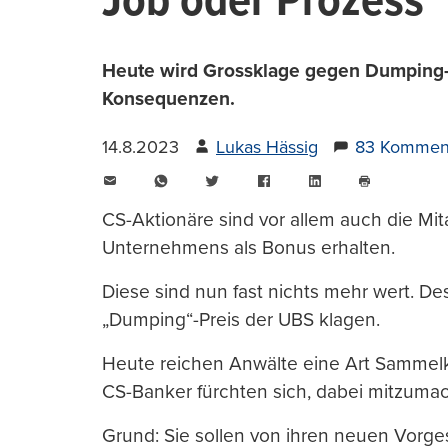
Job oder Prozess
Heute wird Grossklage gegen Dumping-Ü
Konsequenzen.
14.8.2023
Lukas Hässig
83 Kommen
E-
WhatsApp
Twitter
Facebook
LinkedIn
Mail
Seite
drucken
CS-Aktionäre sind vor allem auch die Mitar
Unternehmens als Bonus erhalten.
Diese sind nun fast nichts mehr wert. D
„Dumping“-Preis der UBS klagen.
Heute reichen Anwälte eine Art Sammelkl
CS-Banker fürchten sich, dabei mitzuma
Grund: Sie sollen von ihren neuen Vorg