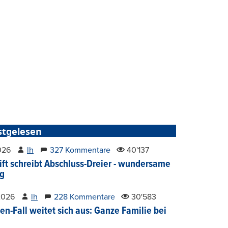
stgelesen
2026
lh
327 Kommentare
40'137
ift schreibt Abschluss-Dreier - wundersame
g
2026
lh
228 Kommentare
30'583
en-Fall weitet sich aus: Ganze Familie bei