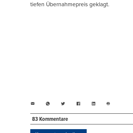
tiefen Übernahmepreis geklagt.
E-
WhatsApp
Twitter
Facebook
LinkedIn
Mail
Seite
drucken
83 Kommentare