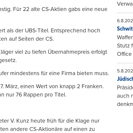
Verwal
stig. Für 22 alte CS-Aktien gabs eine neue
6.8.20
Schwit
rt als der UBS-Titel. Entsprechend hoch
Waffen
en auf Seiten der CS.
Stutz 
äger viel zu tiefen Übernahmepreis erfolgt
Office
esetz.
5.8.20
ufer mindestens für eine Firma bieten muss.
Jüdisc
17. März, einen Wert von knapp 2 Franken.
Präsid
n nur 76 Rappen pro Titel.
auch n
denkma
ter V. Kunz heute früh für die Klage nur
tten andere CS-Aktionäre auf einen zu