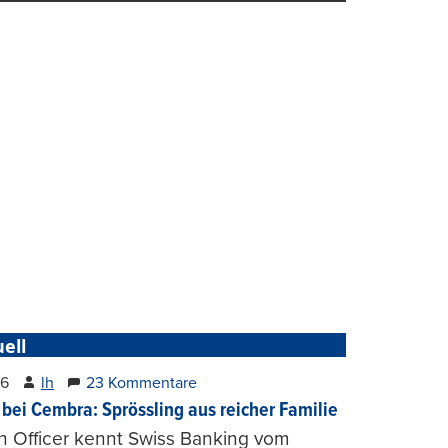
ell
26
lh
23 Kommentare
 bei Cembra: Sprössling aus reicher Familie
h Officer kennt Swiss Banking vom