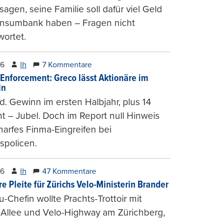
agen, seine Familie soll dafür viel Geld
onsumbank haben – Fragen nicht
ortet.
26
lh
7 Kommentare
-Enforcement: Greco lässt Aktionäre im
ln
d. Gewinn im ersten Halbjahr, plus 14
t – Jubel. Doch im Report null Hinweis
harfes Finma-Eingreifen bei
spolicen.
26
lh
47 Kommentare
e Pleite für Zürichs Velo-Ministerin Brander
u-Chefin wollte Prachts-Trottoir mit
Allee und Velo-Highway am Zürichberg,