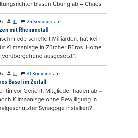
tungsrichter blasen Übung ab – Chaos.
26
lh
25 Kommentare
zen mit Rheinmetall
schmiede scheffelt Milliarden, hat kein
für Klimaanlage in Zürcher Büros. Home
 „vorübergehend ausgesetzt“.
26
bf
41 Kommentare
hes Basel im Zerfall
entin vor Gericht, Mitglieder hauen ab –
och Klimaanlage ohne Bewilligung in
lgeschützter Synagoge installiert?