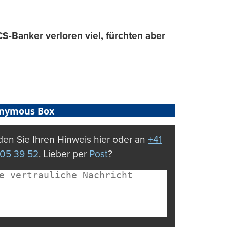
-Banker verloren viel, fürchten aber
nymous Box
en Sie Ihren Hinweis hier oder an
+41
05 39 52
. Lieber per
Post
?