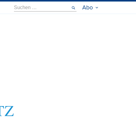
Suche
Abo
nach: