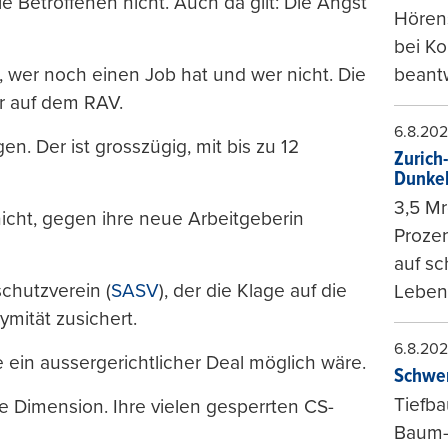
 Betroffenen nicht. Auch da gilt: Die Angst
Hörens
bei K
 wer noch einen Job hat und wer nicht. Die
beantw
r auf dem RAV.
6.8.20
n. Der ist grosszügig, mit bis zu 12
Zurich
Dunke
3,5 Mr
icht, gegen ihre neue Arbeitgeberin
Prozen
auf sc
chutzverein (
SASV
), der die Klage auf die
Leben
ymität zusichert.
6.8.20
 ein aussergerichtlicher Deal möglich wäre.
Schwer
Tiefba
ie Dimension. Ihre vielen gesperrten CS-
Baum-