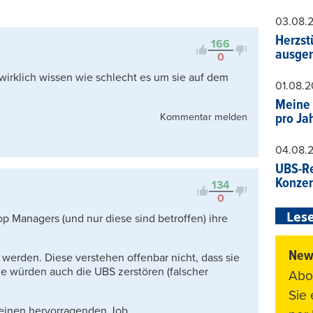
Viele Antworten
03.08.
Kontrovers
Herzst
166
ausger
0
 wirklich wissen wie schlecht es um sie auf dem
01.08.
Meine 
pro Ja
Kommentar melden
04.08.
UBS-Re
Konzer
134
0
Lese
op Managers (und nur diese sind betroffen) ihre
News
werden. Diese verstehen offenbar nicht, dass sie
ie würden auch die UBS zerstören (falscher
Abo
Sie
einen hervorragenden Job.