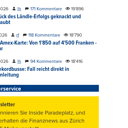
2026
lh
171 Kommentare
19'896
ück des Ländle-Erfolgs geknackt und
aubt
2026
rf
118 Kommentare
18'790
Amex-Karte: Von 1'850 auf 4'500 Franken -
hr
2026
lh
94 Kommentare
18'416
kordbusse: Fall reicht direkt in
nleitung
rservice
letter
nnieren Sie Inside Paradeplatz, und
 erhalten die Finanznews aus Zürich