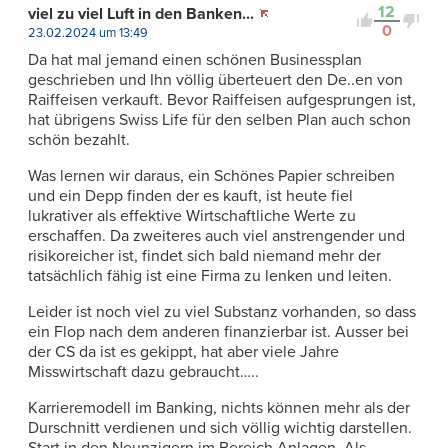
12
viel zu viel Luft in den Banken...
0
23.02.2024 um 13:49
Da hat mal jemand einen schönen Businessplan
geschrieben und Ihn völlig überteuert den De..en von
Raiffeisen verkauft. Bevor Raiffeisen aufgesprungen ist,
hat übrigens Swiss Life für den selben Plan auch schon
schön bezahlt.
Was lernen wir daraus, ein Schönes Papier schreiben
und ein Depp finden der es kauft, ist heute fiel
lukrativer als effektive Wirtschaftliche Werte zu
erschaffen. Da zweiteres auch viel anstrengender und
risikoreicher ist, findet sich bald niemand mehr der
tatsächlich fähig ist eine Firma zu lenken und leiten.
Leider ist noch viel zu viel Substanz vorhanden, so dass
ein Flop nach dem anderen finanzierbar ist. Ausser bei
der CS da ist es gekippt, hat aber viele Jahre
Misswirtschaft dazu gebraucht…..
Karrieremodell im Banking, nichts können mehr als der
Durschnitt verdienen und sich völlig wichtig darstellen.
Start in den Neunzigern im Bereich Anlagen. Als