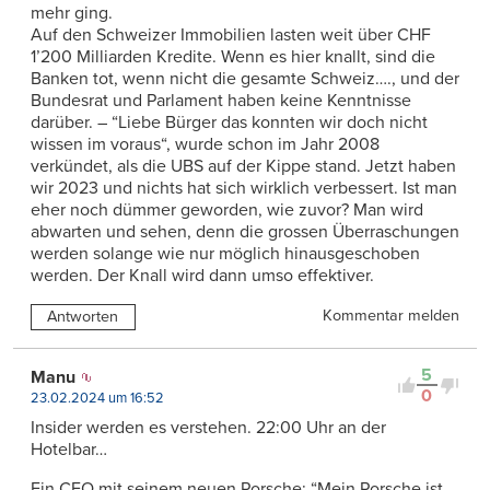
mehr ging.
Auf den Schweizer Immobilien lasten weit über CHF
1’200 Milliarden Kredite. Wenn es hier knallt, sind die
Banken tot, wenn nicht die gesamte Schweiz…., und der
Bundesrat und Parlament haben keine Kenntnisse
darüber. – “Liebe Bürger das konnten wir doch nicht
wissen im voraus“, wurde schon im Jahr 2008
verkündet, als die UBS auf der Kippe stand. Jetzt haben
wir 2023 und nichts hat sich wirklich verbessert. Ist man
eher noch dümmer geworden, wie zuvor? Man wird
abwarten und sehen, denn die grossen Überraschungen
werden solange wie nur möglich hinausgeschoben
werden. Der Knall wird dann umso effektiver.
Kommentar melden
Antworten
5
Manu
0
23.02.2024 um 16:52
Insider werden es verstehen. 22:00 Uhr an der
Hotelbar…
Ein CEO mit seinem neuen Porsche: “Mein Porsche ist