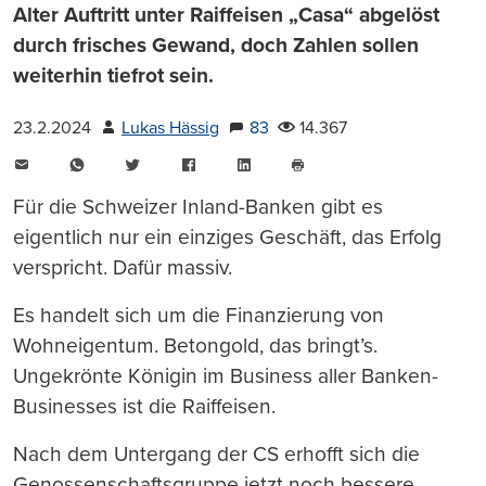
Alter Auftritt unter Raiffeisen „Casa“ abgelöst
durch frisches Gewand, doch Zahlen sollen
weiterhin tiefrot sein.
23.2.2024
Lukas Hässig
83
14.367
E-
WhatsApp
Twitter
Facebook
LinkedIn
Mail
Seite
drucken
Für die Schweizer Inland-Banken gibt es
eigentlich nur ein einziges Geschäft, das Erfolg
verspricht. Dafür massiv.
Es handelt sich um die Finanzierung von
Wohneigentum. Betongold, das bringt’s.
Ungekrönte Königin im Business aller Banken-
Businesses ist die Raiffeisen.
Nach dem Untergang der CS erhofft sich die
Genossenschaftsgruppe jetzt noch bessere