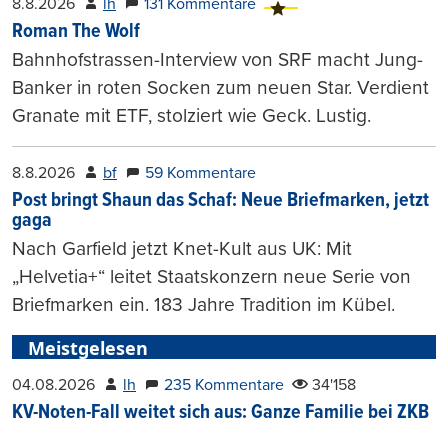
8.8.2026
lh
131 Kommentare
Roman The Wolf
Bahnhofstrassen-Interview von SRF macht Jung-
Banker in roten Socken zum neuen Star. Verdient
Granate mit ETF, stolziert wie Geck. Lustig.
8.8.2026
bf
59 Kommentare
Post bringt Shaun das Schaf: Neue Briefmarken, jetzt
gaga
Nach Garfield jetzt Knet-Kult aus UK: Mit
„Helvetia+“ leitet Staatskonzern neue Serie von
Briefmarken ein. 183 Jahre Tradition im Kübel.
Meistgelesen
04.08.2026
lh
235 Kommentare
34'158
KV-Noten-Fall weitet sich aus: Ganze Familie bei ZKB