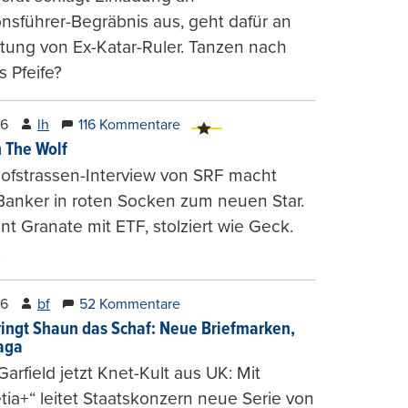
onsführer-Begräbnis aus, geht dafür an
tung von Ex-Katar-Ruler. Tanzen nach
 Pfeife?
26
lh
116 Kommentare
 The Wolf
ofstrassen-Interview von SRF macht
Banker in roten Socken zum neuen Star.
nt Granate mit ETF, stolziert wie Geck.
.
26
bf
52 Kommentare
ringt Shaun das Schaf: Neue Briefmarken,
gaga
arfield jetzt Knet-Kult aus UK: Mit
tia+“ leitet Staatskonzern neue Serie von