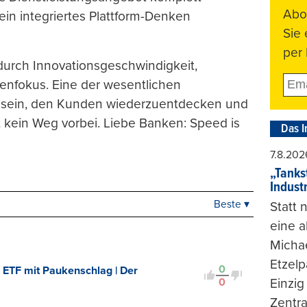
Abo
in integriertes Plattform-Denken
Sie
per 
durch Innovationsgeschwindigkeit,
denfokus. Eine der wesentlichen
o sein, den Kunden wiederzuentdecken und
t kein Weg vorbei. Liebe Banken: Speed is
Das I
7.8.202
„Tankst
Indust
Beste ▾
Statt
Beste
eine 
Neueste
Viele Antworten
Michae
Kontrovers
Etzelp
0
 ETF mit Paukenschlag | Der
0
Einzig
Zentra