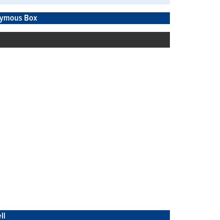
ymous Box
ll