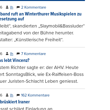
26
lh
2 Kommentare
band ruft an Winterthurer Musikspielen zu
setzung auf
bleibt“, skandierten „Slaymobil&Bassluder“
eitagabend von der Bühne herunter.
talter: „Künstlerische Freiheit“.
26
lh
7 Kommentare
s lebt Vincenz?
stem Richter sagte er: der AHV. Heute
ert SonntagsBlick, wie Ex-Raiffeisen-Boss
uer Juristen-Schlacht Leben geniesst.
26
lh
162 Kommentare
brüskiert Iraner
rat schlägt Einladung an