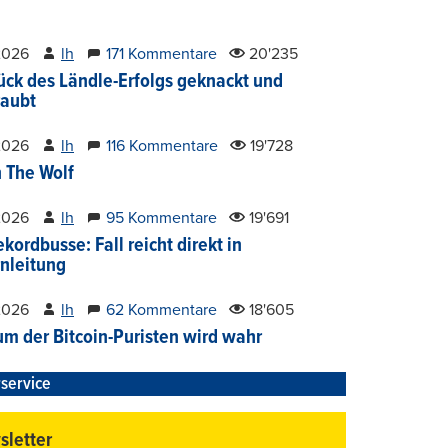
2026
lh
171 Kommentare
20'235
ück des Ländle-Erfolgs geknackt und
aubt
2026
lh
116 Kommentare
19'728
 The Wolf
2026
lh
95 Kommentare
19'691
kordbusse: Fall reicht direkt in
nleitung
2026
lh
62 Kommentare
18'605
um der Bitcoin-Puristen wird wahr
service
letter