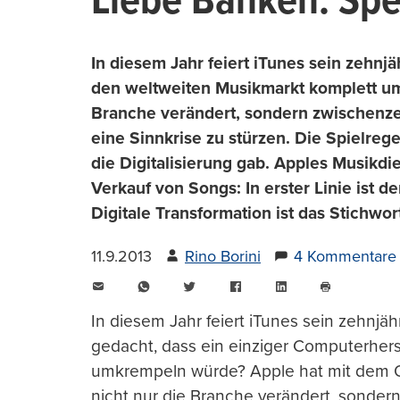
Liebe Banken: Spe
In diesem Jahr feiert iTunes sein zehnj
den weltweiten Musikmarkt komplett um
Branche verändert, sondern zwischenzeit
eine Sinnkrise zu stürzen. Die Spielreg
die Digitalisierung gab. Apples Musikdi
Verkauf von Songs: In erster Linie ist
Digitale Transformation ist das Stichwo
11.9.2013
Rino Borini
4 Kommentare
E-
WhatsApp
Twitter
Facebook
LinkedIn
Mail
Seite
drucken
In diesem Jahr feiert iTunes sein zehnjä
gedacht, dass ein einziger Computerhers
umkrempeln würde? Apple hat mit dem On
nicht nur die Branche verändert, sondern