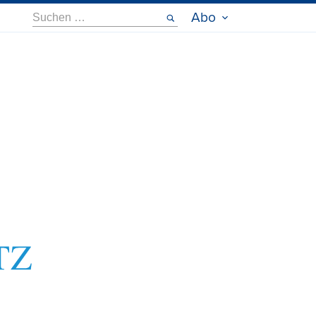
Suche
Abo
nach: