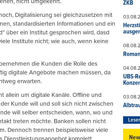
ehen, nicht umgekehrt.
ZKB
h, Digitalisierung sei gleichzusetzen mit
03.08.
nen, standardisierten Informationen und ein
Herzst
ausger
“ über ein Institut gesprochen wird, dasd
iele Institute nicht; wie auch, wenn keine
08.08.
Roman
übernehmen die Kunden die Rolle des
04.08.
ftig digitale Angebote machen müssen, da
UBS-Re
chtweg erwarten.
Konzer
t allein um digitale Kanäle. Offline und
03.08.
r Kunde will und soll sich nicht zwischen
Albtra
de will selber entscheiden, wann, wo und
Leser
ontakt treten möchte. Banken sollen nicht
orm. Dennoch trennen beispielsweise viele
News
les Dienstleistungsangebot komplett