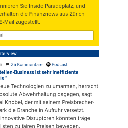
nnieren Sie Inside Paradeplatz, und
 erhalten die Finanznews aus Zürich
E-Mail zugestellt.
nterview
6
25 Kommentare
Podcast
ellen-Business ist sehr ineffiziente
rie“
 neue Technologien zu umarmen, herrscht
absolute Abwehrhaltung dagegen, sagt
l Knobel, der mit seinem Preisbrecher-
ark die Branche in Aufruhr versetzt.
 innovative Disruptoren könnten träge
listen zu fairen Preisen bewegen.