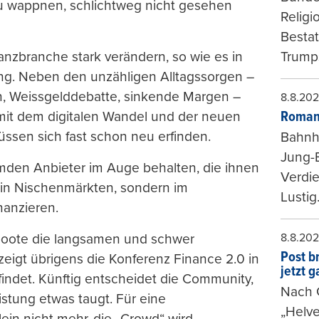
 zu wappnen, schlichtweg nicht gesehen
Religi
Bestat
Trumps
anzbranche stark verändern, so wie es in
ging. Neben den unzähligen Alltagssorgen –
ien, Weissgelddebatte, sinkende Margen –
8.8.20
Roman
h mit dem digitalen Wandel und der neuen
sen sich fast schon neu erfinden.
Bahnh
Jung-
emden Anbieter im Auge behalten, die ihnen
Verdie
in Nischenmärkten, sondern im
Lustig
nanzieren.
8.8.20
boote die langsamen und schwer
Post b
eigt übrigens die Konferenz Finance 2.0 in
jetzt 
tfindet. Künftig entscheidet die Community,
Nach G
stung etwas taugt. Für eine
„Helve
ein nicht mehr, die „Crowd“ wird