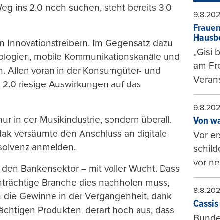
Weg ins 2.0 noch suchen, steht bereits 3.0
9.8.20
Frauen
Hausbe
en Innovationstreibern. Im Gegensatz dazu
„Gisi 
ologien, mobile Kommunikationskanäle und
am Fr
n. Allen voran in der Konsumgüter- und
Verans
2.0 riesige Auswirkungen auf das
9.8.20
 nur in der Musikindustrie, sondern überall.
Von wa
ak versäumte den Anschluss an digitale
Vor er
nsolvenz anmelden.
schild
vor ne
h den Bankensektor – mit voller Wucht. Dass
nträchtige Branche dies nachholen muss,
8.8.20
len die Gewinne in der Vergangenheit, dank
Cassis 
ächtigen Produkten, derart hoch aus, dass
Bundes