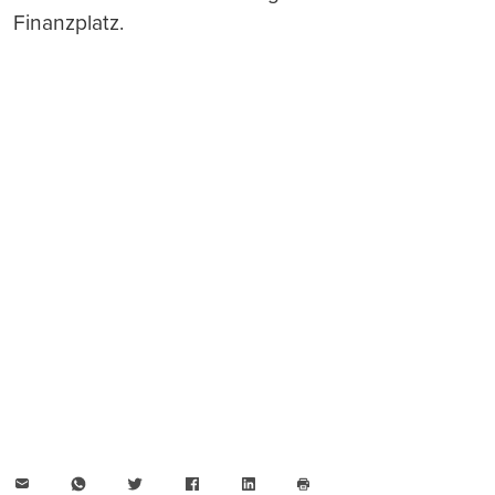
Finanzplatz.
E-
WhatsApp
Twitter
Facebook
LinkedIn