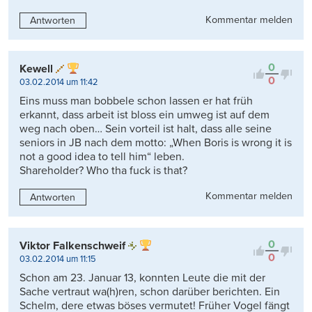
Kommentar melden
Antworten
0
Kewell
0
03.02.2014 um 11:42
Eins muss man bobbele schon lassen er hat früh
erkannt, dass arbeit ist bloss ein umweg ist auf dem
weg nach oben… Sein vorteil ist halt, dass alle seine
seniors in JB nach dem motto: „When Boris is wrong it is
not a good idea to tell him“ leben.
Shareholder? Who tha fuck is that?
Kommentar melden
Antworten
0
Viktor Falkenschweif
0
03.02.2014 um 11:15
Schon am 23. Januar 13, konnten Leute die mit der
Sache vertraut wa(h)ren, schon darüber berichten. Ein
Schelm, dere etwas böses vermutet! Früher Vogel fängt