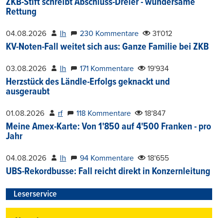
ZKB-Stift schreibt Abschluss-Dreier - wundersame
Rettung
04.08.2026
lh
230 Kommentare
31'012
KV-Noten-Fall weitet sich aus: Ganze Familie bei ZKB
03.08.2026
lh
171 Kommentare
19'934
Herzstück des Ländle-Erfolgs geknackt und
ausgeraubt
01.08.2026
rf
118 Kommentare
18'847
Meine Amex-Karte: Von 1'850 auf 4'500 Franken - pro
Jahr
04.08.2026
lh
94 Kommentare
18'655
UBS-Rekordbusse: Fall reicht direkt in Konzernleitung
Leserservice