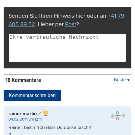
Mail
Seite
drucken
Senden Sie Ihren Hinweis hier oder an
+41 79
605 39 52
. Lieber per
Post
?
18 Kommentare
Beste ▾
Beste
Neueste
Kommentar schreiben
Viele Antworten
Kontrovers
0
rainer martin
0
04.02.2014 um 12:11
Rainer, bisch froh dass Du dusse bisch!!
B