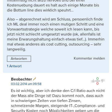
mittelfristig nicht allzu nervoes und bei einer
Kostenuebung dauert es halt auch einige Monate bis
die Bottum line dies wirklich speuhrt…
Also – abgerechnet wird am Schluss, persoenlich finde
ich ML deal immer noch einen mutigen Schritt und eine
Vorwaertsstrategie welche soweit ich lesen kann, bis
jetzt nicht schlecht umgesetzt wurde (ok, allenfalls ist
meine Erwarungshaltung einfach etwas tief…). Immerhin
mal etwas anderes als cost cutting, outsourcing – sehr
langweilig.
Kommentar melden
Antworten
1 Antwort
0
Beobachter
0
03.02.2014 um 09:58
Es ist wichtig, aber ich denke den C/I Ratio auch nicht
der Mass alle Dinge ist! Dazu kommt noch, dass auch
in schwierigen Zeiten von tiefen Zinsen,
schmelzende Margen, steigende IT-,Compliance- und
Security Kosten noch Möglichkeiten geben um die