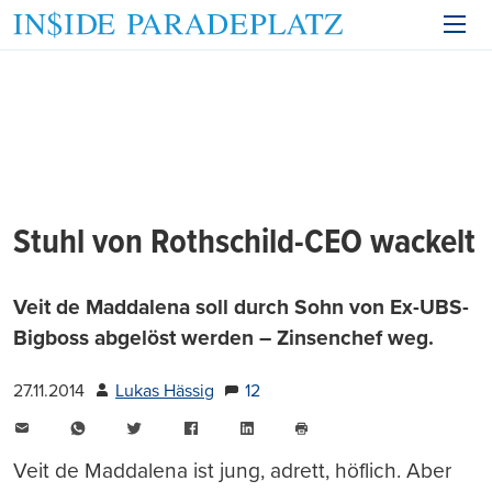
Stuhl von Rothschild-CEO wackelt
Veit de Maddalena soll durch Sohn von Ex-UBS-
Bigboss abgelöst werden – Zinsenchef weg.
27.11.2014
Lukas Hässig
12
E-
WhatsApp
Twitter
Facebook
LinkedIn
Mail
Seite
drucken
Veit de Maddalena ist jung, adrett, höflich. Aber