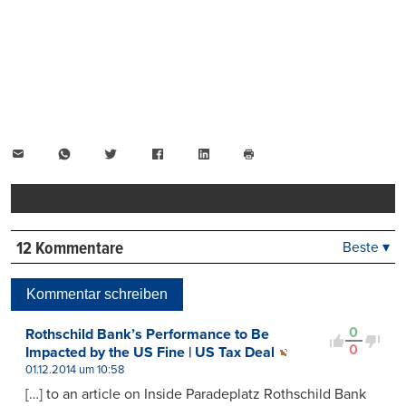
E-
WhatsApp
Twitter
Facebook
LinkedIn
Mail
Seite
drucken
12 Kommentare
Beste ▾
Beste
Neueste
Kommentar schreiben
Viele Antworten
Kontrovers
0
Rothschild Bank’s Performance to Be
0
Impacted by the US Fine | US Tax Deal
01.12.2014 um 10:58
[…] to an article on Inside Paradeplatz Rothschild Bank