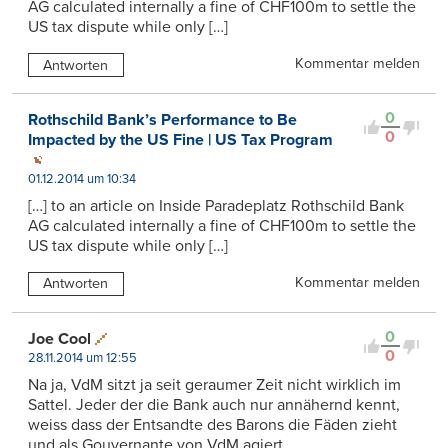
AG calculated internally a fine of CHF100m to settle the
US tax dispute while only […]
Kommentar melden
Antworten
0
Rothschild Bank’s Performance to Be
0
Impacted by the US Fine | US Tax Program
01.12.2014 um 10:34
[…] to an article on Inside Paradeplatz Rothschild Bank
AG calculated internally a fine of CHF100m to settle the
US tax dispute while only […]
Kommentar melden
Antworten
0
Joe Cool
0
28.11.2014 um 12:55
Na ja, VdM sitzt ja seit geraumer Zeit nicht wirklich im
Sattel. Jeder der die Bank auch nur annähernd kennt,
weiss dass der Entsandte des Barons die Fäden zieht
und als Gouvernante von VdM agiert.