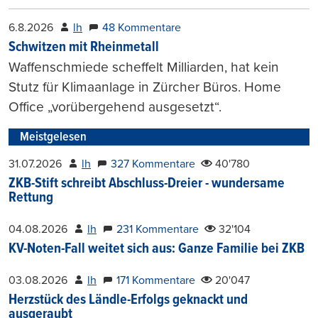
6.8.2026
lh
48 Kommentare
Schwitzen mit Rheinmetall
Waffenschmiede scheffelt Milliarden, hat kein
Stutz für Klimaanlage in Zürcher Büros. Home
Office „vorübergehend ausgesetzt“.
Meistgelesen
31.07.2026
lh
327 Kommentare
40'780
ZKB-Stift schreibt Abschluss-Dreier - wundersame
Rettung
04.08.2026
lh
231 Kommentare
32'104
KV-Noten-Fall weitet sich aus: Ganze Familie bei ZKB
03.08.2026
lh
171 Kommentare
20'047
Herzstück des Ländle-Erfolgs geknackt und
ausgeraubt