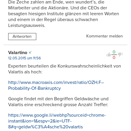
Die Zeche zahlen am Ende, wen wundert’s, die
Mitarbeiter und die Aktionäre. Und die CEOs der
besagten hiesigen Institute glänzen mit leeren Worten
und einem in der Regel überaus schwachen
Leistungsausweis.
Kommentar melden
Antworten
0
Valartino
0
12.05.2015 um 11:56
Experten beurteilen die Konkurswahrscheinlichkeit von
Valartis als hoch:
http://www.macroaxis.com/invest/ratio/OZH.F–
Probability-Of-Bankruptcy
Google findet mit den Begriffen Geldwäsche und
Valartis eine erschreckend grosse Anzahl Treffer:
https://www.google.li/webhp?sourceid=chrome-
instant&ion=1&espv=2&ie=UTF-
8#q=geldw%C3%A4sche%20valartis