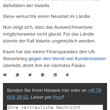
Aktivitäten der Valartis.
Diese versuchte einen Neustart im Ländle.
Nun zeigt sich, dass das Ausweichmanöver
möglicherweise nicht glückt. Für das Ländle
könnte der Fall Valartis ungemütlich werden.
Kaum hat das kleine Finanzparadies den US-
Steuerkrieg
gegen den Verrat von Kundennamen
überlebt, droht ihm ein nächstes Fiasko.
E-
WhatsApp
Twitter
Facebook
LinkedIn
Mail
Seite
drucken
Senden Sie Ihren Hinweis hier oder an
+41 79
605 39 52
. Lieber per
Post
?