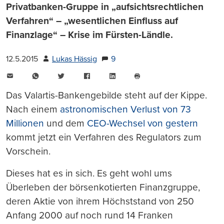
Privatbanken-Gruppe in „aufsichtsrechtlichen
Verfahren“ – „wesentlichen Einfluss auf
Finanzlage“ – Krise im Fürsten-Ländle.
12.5.2015
Lukas Hässig
9
E-
WhatsApp
Twitter
Facebook
LinkedIn
Mail
Seite
drucken
Das Valartis-Bankengebilde steht auf der Kippe.
Nach einem
astronomischen Verlust von 73
Millionen
und dem
CEO-Wechsel von gestern
kommt jetzt ein Verfahren des Regulators zum
Vorschein.
Dieses hat es in sich. Es geht wohl ums
Überleben der börsenkotierten Finanzgruppe,
deren Aktie von ihrem Höchststand von 250
Anfang 2000 auf noch rund 14 Franken