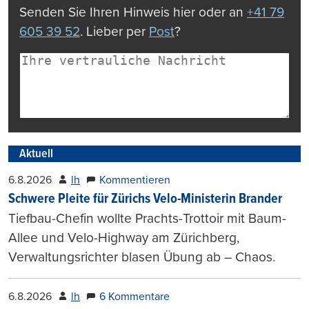
Senden Sie Ihren Hinweis hier oder an
+41 79
605 39 52
. Lieber per
Post
?
Aktuell
6.8.2026
lh
Kommentieren
Schwere Pleite für Zürichs Velo-Ministerin Brander
Tiefbau-Chefin wollte Prachts-Trottoir mit Baum-
Allee und Velo-Highway am Zürichberg,
Verwaltungsrichter blasen Übung ab – Chaos.
6.8.2026
lh
6 Kommentare