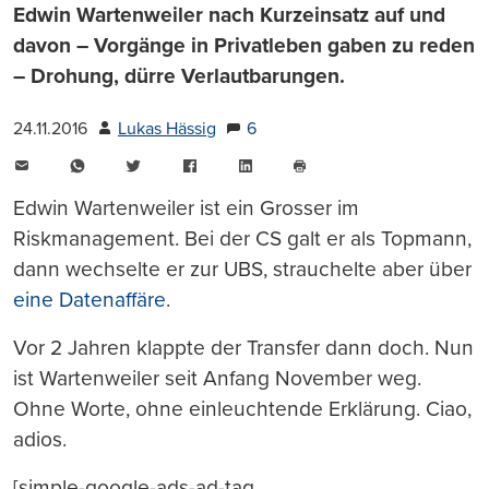
Edwin Wartenweiler nach Kurzeinsatz auf und
davon – Vorgänge in Privatleben gaben zu reden
– Drohung, dürre Verlautbarungen.
24.11.2016
Lukas Hässig
6
E-
WhatsApp
Twitter
Facebook
LinkedIn
Mail
Seite
drucken
Edwin Wartenweiler ist ein Grosser im
Riskmanagement. Bei der CS galt er als Topmann,
dann wechselte er zur UBS, strauchelte aber über
eine Datenaffäre
.
Vor 2 Jahren klappte der Transfer dann doch. Nun
ist Wartenweiler seit Anfang November weg.
Ohne Worte, ohne einleuchtende Erklärung. Ciao,
adios.
[simple-google-ads-ad-tag