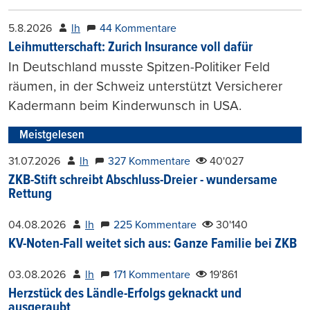
5.8.2026
lh
44 Kommentare
Leihmutterschaft: Zurich Insurance voll dafür
In Deutschland musste Spitzen-Politiker Feld
räumen, in der Schweiz unterstützt Versicherer
Kadermann beim Kinderwunsch in USA.
Meistgelesen
31.07.2026
lh
327 Kommentare
40'027
ZKB-Stift schreibt Abschluss-Dreier - wundersame
Rettung
04.08.2026
lh
225 Kommentare
30'140
KV-Noten-Fall weitet sich aus: Ganze Familie bei ZKB
03.08.2026
lh
171 Kommentare
19'861
Herzstück des Ländle-Erfolgs geknackt und
ausgeraubt