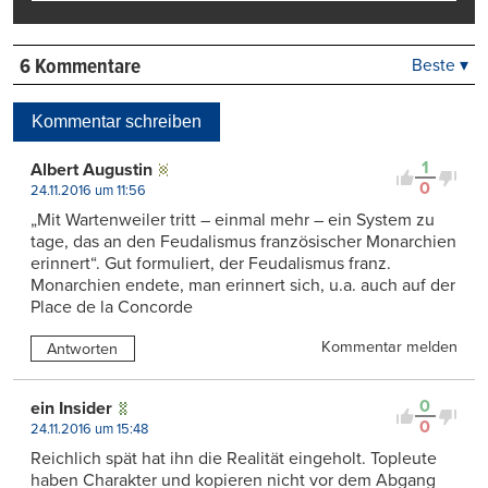
6 Kommentare
Beste ▾
Beste
Neueste
Kommentar schreiben
Viele Antworten
Kontrovers
1
Albert Augustin
0
24.11.2016 um 11:56
„Mit Wartenweiler tritt – einmal mehr – ein System zu
tage, das an den Feudalismus französischer Monarchien
erinnert“. Gut formuliert, der Feudalismus franz.
Monarchien endete, man erinnert sich, u.a. auch auf der
Place de la Concorde
Kommentar melden
Antworten
0
ein Insider
0
24.11.2016 um 15:48
Reichlich spät hat ihn die Realität eingeholt. Topleute
haben Charakter und kopieren nicht vor dem Abgang