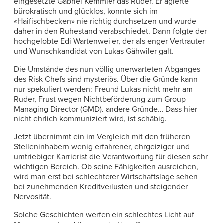
eingesetzte Gabriel Kemmler das Ruder. Er agierte
bürokratisch und glücklos, konnte sich im
«Haifischbecken» nie richtig durchsetzen und wurde
daher in den Ruhestand verabschiedet. Dann folgte der
hochgelobte Edi Wartenweiler, der als enger Vertrauter
und Wunschkandidat von Lukas Gähwiler galt.
Die Umstände des nun völlig unerwarteten Abganges
des Risk Chefs sind mysteriös. Über die Gründe kann
nur spekuliert werden: Freund Lukas nicht mehr am
Ruder, Frust wegen Nichtbeförderung zum Group
Managing Director (GMD), andere Gründe… Dass hier
nicht ehrlich kommuniziert wird, ist schäbig.
Jetzt übernimmt ein im Vergleich mit den früheren
Stelleninhabern wenig erfahrener, ehrgeiziger und
umtriebiger Karrierist die Verantwortung für diesen sehr
wichtigen Bereich. Ob seine Fähigkeiten ausreichen,
wird man erst bei schlechterer Wirtschaftslage sehen
bei zunehmenden Kreditverlusten und steigender
Nervosität.
Solche Geschichten werfen ein schlechtes Licht auf