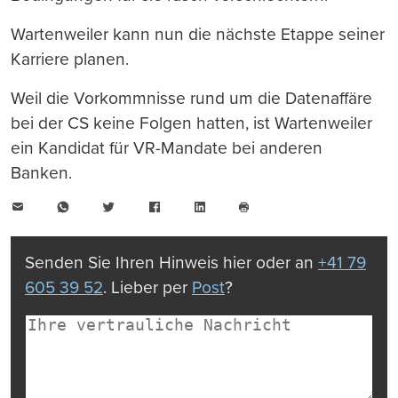
Wartenweiler kann nun die nächste Etappe seiner
Karriere planen.
Weil die Vorkommnisse rund um die Datenaffäre
bei der CS keine Folgen hatten, ist Wartenweiler
ein Kandidat für VR-Mandate bei anderen
Banken.
E-
WhatsApp
Twitter
Facebook
LinkedIn
Mail
Seite
drucken
Senden Sie Ihren Hinweis hier oder an
+41 79
605 39 52
. Lieber per
Post
?