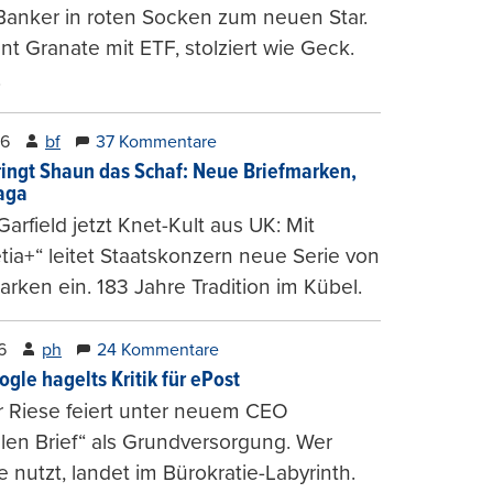
Banker in roten Socken zum neuen Star.
nt Granate mit ETF, stolziert wie Geck.
.
26
bf
37 Kommentare
ringt Shaun das Schaf: Neue Briefmarken,
gaga
arfield jetzt Knet-Kult aus UK: Mit
tia+“ leitet Staatskonzern neue Serie von
arken ein. 183 Jahre Tradition im Kübel.
6
ph
24 Kommentare
ogle hagelts Kritik für ePost
r Riese feiert unter neuem CEO
alen Brief“ als Grundversorgung. Wer
e nutzt, landet im Bürokratie-Labyrinth.