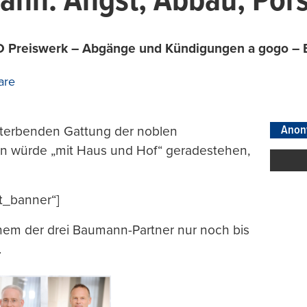
ann: Angst, Abbau, Por
EO Preiswerk – Abgänge und Kündigungen a gogo – E
are
Anon
ssterbenden Gattung der noblen
Man würde „mit Haus und Hof“ geradestehen,
t_banner“]
einem der drei Baumann-Partner nur noch bis
.