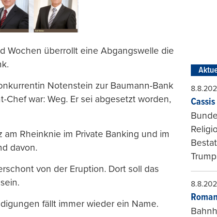
 und Wochen überrollt eine Abgangswelle die
nk.
Aktue
 Konkurrentin Notenstein zur Baumann-Bank
8.8.20
t-Chef war: Weg. Er sei abgesetzt worden,
Cassis 
Bundes
Religi
z am Rheinknie im Private Banking und im
Bestat
nd davon.
Trumps
erschont von der Eruption. Dort soll das
sein.
8.8.20
Roman
igungen fällt immer wieder ein Name.
Bahnh