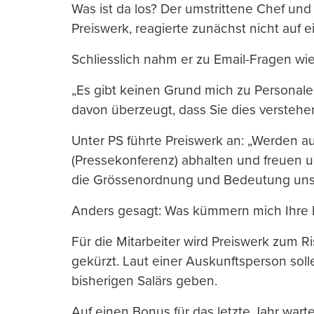
Was ist da los? Der umstrittene Chef un
Preiswerk, reagierte zunächst nicht auf e
Schliesslich nahm er zu Email-Fragen wie 
„Es gibt keinen Grund mich zu Personal
davon überzeugt, dass Sie dies verstehe
Unter PS führte Preiswerk an: „Werden a
(Pressekonferenz) abhalten und freuen u
die Grössenordnung und Bedeutung unser
Anders gesagt: Was kümmern mich Ihre 
Für die Mitarbeiter wird Preiswerk zum R
gekürzt. Laut einer Auskunftsperson solle
bisherigen Salärs geben.
Auf einen Bonus für das letzte Jahr wart