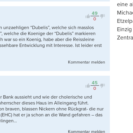
eine 
Michae
49
0
Etzelp
 unzaehligen “Dubelis”, welche sich masslos
Einzig
”, welche die Koenige der “Dubelis” markieren
Zentra
 war so ein Koenig, habe aber die Reissleine
ehbare Entwicklung mit Interesse. Ist leider erst
Kommentar melden
45
0
ser Bank aussieht und wie der cholerische und
nherrscher dieses Haus im Alleingang führt.
n braven, blassen Nickern ohne Rückgrat- die nur
 (EHC) hat er ja schon an die Wand gefahren – das
elingen…
Kommentar melden