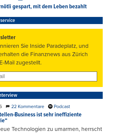
nötli gespart, mit dem Leben bezahlt
service
letter
nnieren Sie Inside Paradeplatz, und
 erhalten die Finanznews aus Zürich
E-Mail zugestellt.
nterview
6
22 Kommentare
Podcast
ellen-Business ist sehr ineffiziente
rie“
 neue Technologien zu umarmen, herrscht