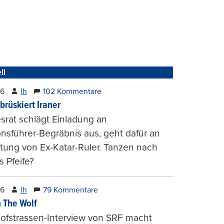
ll
26
lh
102 Kommentare
brüskiert Iraner
rat schlägt Einladung an
onsführer-Begräbnis aus, geht dafür an
tung von Ex-Katar-Ruler. Tanzen nach
 Pfeife?
26
lh
79 Kommentare
 The Wolf
ofstrassen-Interview von SRF macht