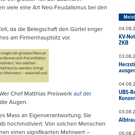
en viele eine Art Neo-Feudalismus bei den
Meis
eit, da die Belegschaft den Gürtel enger
04.08.
KV-Not
hes am Firmenhauptsitz vor.
ZKB
03.08.
Herzst
ausger
04.08.
UBS-Re
 Wer Chef Matthias Preiswerk
auf der
Konzer
h die Augen.
03.08.
ses Mass an Eigenverantwortung. Sie
Albtra
halb hochmotiviert. Von solchen Menschen
hnen einen signifikanten Mehrwert –
05.08.