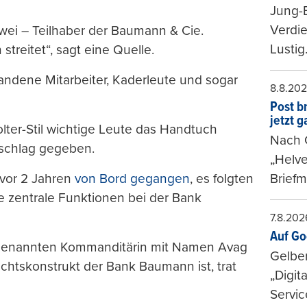
Jung-
Verdie
 zwei – Teilhaber der Baumann & Cie.
Lustig
 streitet“, sagt eine Quelle.
andene Mitarbeiter, Kaderleute und sogar
8.8.20
Post b
jetzt 
ter-Stil wichtige Leute das Handtuch
Nach G
sschlag gegeben.
„Helve
vor 2 Jahren
von Bord gegangen
, es folgten
Briefm
e zentrale Funktionen bei der Bank
7.8.202
Auf Go
 sogenannten Kommanditärin mit Namen Avag
Gelbe
chtskonstrukt der Bank Baumann ist, trat
„Digit
Servic