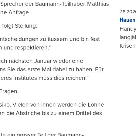
d Sprecher der Baumann-Teilhaber, Matthias
ine Anfrage.
7.8.202
Hauen 
folgt Stellung:
Handy-
langjä
entscheidungen zu äussern und bin fest
Krisen
n und respektieren.“
uch nächsten Januar wieder eine
ns Sie das erste Mal dabei zu haben. Für
es Institutes muss dies reichen!“
Fragen.
isiko. Vielen von ihnen werden die Löhne
n die Abstriche bis zu einem Drittel des
ete ein grosser Teil der Baumann-