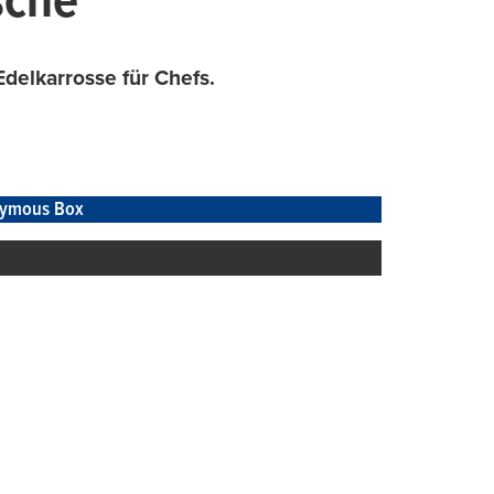
sche
delkarrosse für Chefs.
ymous Box