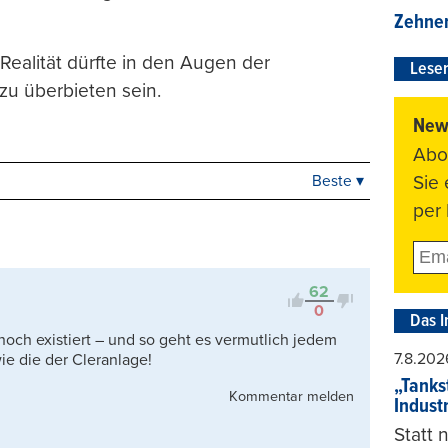
Zehner
ealität dürfte in den Augen der
Leser
zu überbieten sein.
News
Abo
Sie
Beste ▾
Beste
per 
Neueste
Viele Antworten
Kontrovers
62
0
Das I
och existiert – und so geht es vermutlich jedem
7.8.202
wie die der Cleranlage!
„Tankst
Kommentar melden
Indust
Statt