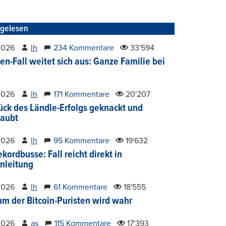
tgelesen
2026
lh
234 Kommentare
33'594
en-Fall weitet sich aus: Ganze Familie bei
2026
lh
171 Kommentare
20'207
ück des Ländle-Erfolgs geknackt und
aubt
2026
lh
95 Kommentare
19'632
kordbusse: Fall reicht direkt in
nleitung
2026
lh
61 Kommentare
18'555
um der Bitcoin-Puristen wird wahr
2026
as
115 Kommentare
17'393