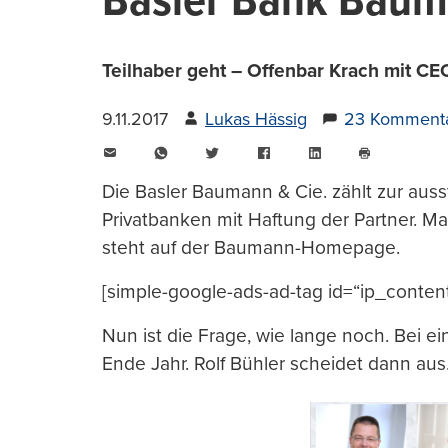
Basler Bank Baum
Teilhaber geht – Offenbar Krach mit C
9.11.2017
Lukas Hässig
23 Komment
E-
WhatsApp
Twitter
Facebook
LinkedIn
Mail
Seite
drucken
Die Basler Baumann & Cie. zählt zur au
Privatbanken mit Haftung der Partner. 
steht auf der Baumann-Homepage.
[simple-google-ads-ad-tag id=“ip_conten
Nun ist die Frage, wie lange noch. Bei 
Ende Jahr. Rolf Bühler scheidet dann aus