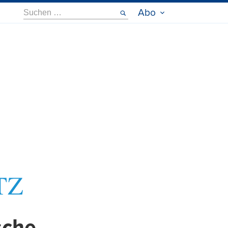
Suche
Abo
nach: