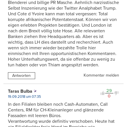
Blenderei und billige PR Masche. Aehnlich narzisstische
Selbst Inszenierung wie der Twitter Analphabet Trump.
Und Cote d Yvoire kann man total vergessen: Total
korrupte afrikanischer Potentatenstaat. Können wir von
eigen erlebten Projekten bestätigen. Und London ist
nach dem Brexit völlig tote Hose. Alle relevanten
Banken ziehen Ihre Headquarters ab. Aber es ist
wichtig, dass LH dies darstellt und recherchiert. Auch
wenn sich immer wieder bezahlte Trolle hier
einmischen mit Ihren opportunistischen Kommentaren.
Hoher Unterhaltungswert, da sie offenbar zu wenig zu
tun haben oder von Thiam angespitzt werden.
Kommentar melden
Antworten
29
Taras Bulba
0
19.09.2018 um 07:35
In den Filialen bleiben noch Cash-Automaten, Call
Centers, RM für CH-Kleinanleger und glänzende
Fassaden mit leeren Büros.
Verantwortung wurde definitiv verschoben. Heute hat
ein Filialdirektor freie Hand im Bereiche wie