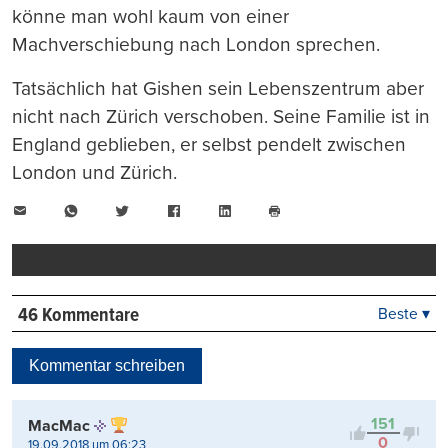
könne man wohl kaum von einer
Machverschiebung nach London sprechen.
Tatsächlich hat Gishen sein Lebenszentrum aber
nicht nach Zürich verschoben. Seine Familie ist in
England geblieben, er selbst pendelt zwischen
London und Zürich.
E-
WhatsApp
Twitter
Facebook
LinkedIn
Mail
Seite
drucken
46 Kommentare
Beste ▾
Beste
Neueste
Kommentar schreiben
Viele Antworten
Kontrovers
151
MacMac
0
19.09.2018 um 06:23