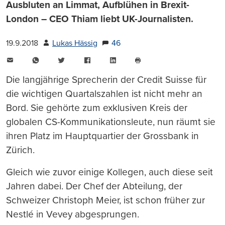
Ausbluten an Limmat, Aufblühen in Brexit-
London – CEO Thiam liebt UK-Journalisten.
19.9.2018
Lukas Hässig
46
E-
WhatsApp
Twitter
Facebook
LinkedIn
Mail
Seite
drucken
Die langjährige Sprecherin der Credit Suisse für
die wichtigen Quartalszahlen ist nicht mehr an
Bord. Sie gehörte zum exklusiven Kreis der
globalen CS-Kommunikationsleute, nun räumt sie
ihren Platz im Hauptquartier der Grossbank in
Zürich.
Gleich wie zuvor einige Kollegen, auch diese seit
Jahren dabei. Der Chef der Abteilung, der
Schweizer Christoph Meier, ist schon früher zur
Nestlé in Vevey abgesprungen.