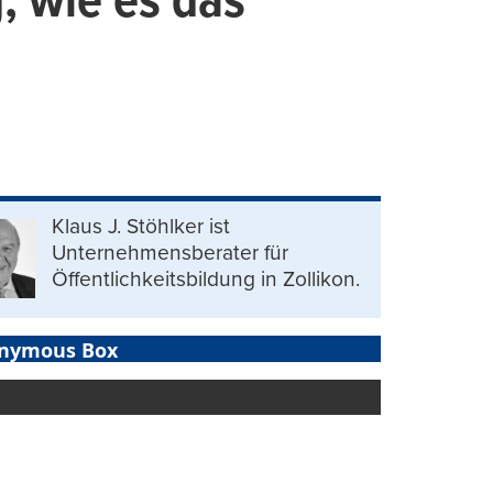
g, wie es das
Klaus J. Stöhlker ist
Unternehmens­berater für
Öffentlichkeits­bildung in Zollikon.
nymous Box