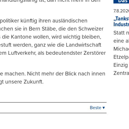
Das
7.8.202
„Tankst
litiker künftig ihren ausländischen
Indust
uchen sie in Bern Stäbe, die den Schweizer
Statt
 die Kantone wollen, wird wichtig bleiben,
eine 
tuft werden, ganz wie die Landwirtschaft
Michae
em Luftverkehr, als bedeutendster Zerstörer
Etzelp
Einzig
Zentra
e machen. Nicht mehr der Blick nach innen
gt unsere Zukunft.
Beste ▾
Beste
Neueste
Viele Antworten