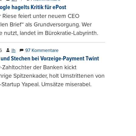
ogle hagelts Kritik für ePost
r Riese feiert unter neuem CEO
alen Brief“ als Grundversorgung. Wer
e nutzt, landet im Bürokratie-Labyrinth.
6
lh
97 Kommentare
und Stechen bei Vorzeige-Payment Twint
Zahltochter der Banken kickt
hrige Spitzenkader, holt Umstrittenen von
-Startup Yapeal. Umsätze miserabel.