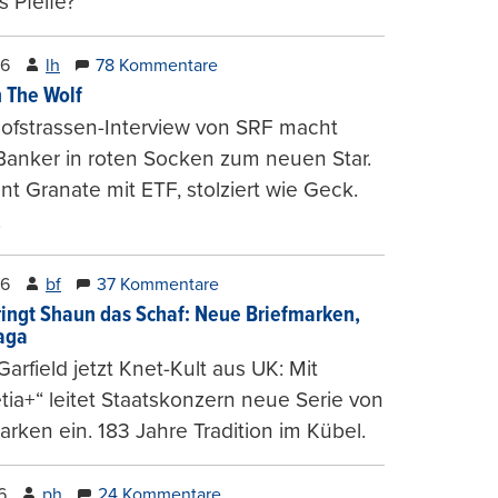
 Pfeife?
26
lh
78 Kommentare
 The Wolf
ofstrassen-Interview von SRF macht
Banker in roten Socken zum neuen Star.
nt Granate mit ETF, stolziert wie Geck.
.
26
bf
37 Kommentare
ringt Shaun das Schaf: Neue Briefmarken,
gaga
arfield jetzt Knet-Kult aus UK: Mit
tia+“ leitet Staatskonzern neue Serie von
arken ein. 183 Jahre Tradition im Kübel.
6
ph
24 Kommentare