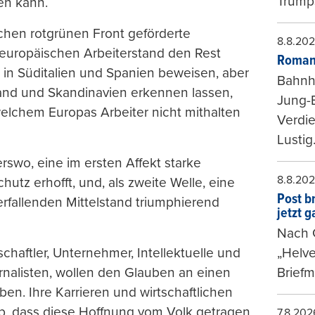
Trumps
ren kann.
chen rotgrünen Front geförderte
8.8.20
europäischen Arbeiterstand den Rest
Roman
in Süditalien und Spanien beweisen, aber
Bahnh
and und Skandinavien erkennen lassen,
Jung-
 welchem Europas Arbeiter nicht mithalten
Verdie
Lustig
rswo, eine im ersten Affekt starke
8.8.20
utz erhofft, und, als zweite Welle, eine
Post b
rfallenden Mittelstand triumphierend
jetzt 
Nach G
„Helve
schaftler, Unternehmer, Intellektuelle und
Briefm
rnalisten, wollen den Glauben an einen
ben. Ihre Karrieren und wirtschaftlichen
b, dass diese Hoffnung vom Volk getragen
7.8.202