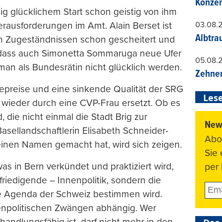
Konzer
g glücklichem Start schon geistig von ihm
03.08.
usforderungen im Amt. Alain Berset ist
Albtra
n Zugeständnissen schon gescheitert und
, dass auch Simonetta Sommaruga neue Ufer
05.08.
n man als Bundesrätin nicht glücklich werden.
Zehner
iepreise und eine sinkende Qualität der SRG
Lese
h wieder durch eine CVP-Frau ersetzt. Ob es
, die nicht einmal die Stadt Brig zur
News
Basellandschaftlerin Elisabeth Schneider-
Abo
n einen Namen gemacht hat, wird sich zeigen.
Sie
was in Bern verkündet und praktiziert wird,
per 
friedigende – Innenpolitik, sondern die
die Agenda der Schweiz bestimmen wird.
enpolitischen Zwängen abhängig. Wer
handlungsfähig ist, darf nicht mehr in den