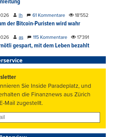
nleitung
2026
lh
61 Kommentare
18'552
um der Bitcoin-Puristen wird wahr
2026
as
115 Kommentare
17'391
nötli gespart, mit dem Leben bezahlt
rservice
letter
nnieren Sie Inside Paradeplatz, und
 erhalten die Finanznews aus Zürich
E-Mail zugestellt.