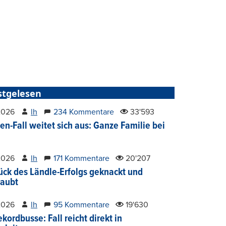
stgelesen
2026
lh
234 Kommentare
33'593
en-Fall weitet sich aus: Ganze Familie bei
2026
lh
171 Kommentare
20'207
ück des Ländle-Erfolgs geknackt und
aubt
2026
lh
95 Kommentare
19'630
kordbusse: Fall reicht direkt in