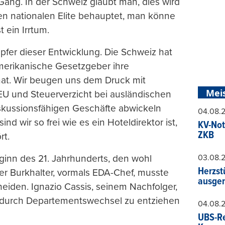
 Gang. In der Schweiz glaubt man, dies wird
n nationalen Elite behauptet, man könne
 ein Irrtum.
Opfer dieser Entwicklung. Die Schweiz hat
merikanische Gesetzgeber ihre
hat. Wir beugen uns dem Druck mit
Mei
e EU und Steuerverzicht bei ausländischen
diskussionsfähigen Geschäfte abwickeln
04.08.
 wir so frei wie es ein Hoteldirektor ist,
KV-Not
ZKB
rt.
03.08.
ginn des 21. Jahrhunderts, den wohl
Herzst
er Burkhalter, vormals EDA-Chef, musste
ausger
eiden. Ignazio Cassis, seinem Nachfolger,
ch durch Departementswechsel zu entziehen
04.08.
UBS-Re