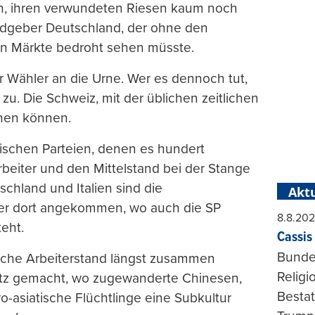
on, ihren verwundeten Riesen kaum noch
Geldgeber Deutschland, der ohne den
en Märkte bedroht sehen müsste.
r Wähler an die Urne. Wer es dennoch tut,
u. Die Schweiz, mit der üblichen zeitlichen
ehen können.
schen Parteien, denen es hundert
rbeiter und den Mittelstand bei der Stange
tschland und Italien sind die
Aktu
ger dort angekommen, wo auch die SP
8.8.20
eht.
Cassis 
Bundes
sische Arbeiterstand längst zusammen
Religi
atz gemacht, wo zugewanderte Chinesen,
Bestat
-asiatische Flüchtlinge eine Subkultur