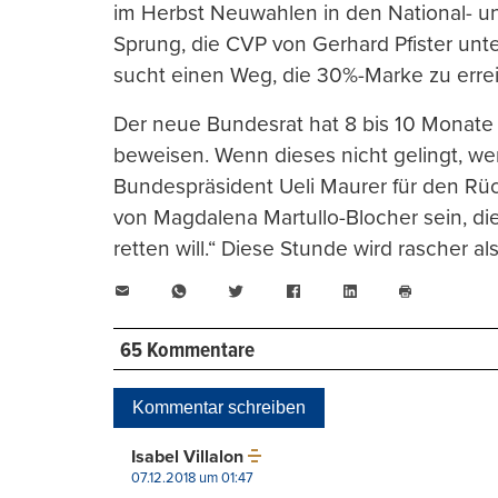
im Herbst Neuwahlen in den National- u
Sprung, die CVP von Gerhard Pfister unt
sucht einen Weg, die 30%-Marke zu errei
Der neue Bundesrat hat 8 bis 10 Monate 
beweisen. Wenn dieses nicht gelingt, w
Bundespräsident Ueli Maurer für den Rück
von Magdalena Martullo-Blocher sein, die
retten will.“ Diese Stunde wird rascher a
E-
WhatsApp
Twitter
Facebook
LinkedIn
Mail
Seite
drucken
65 Kommentare
Kommentar schreiben
Isabel Villalon
07.12.2018 um 01:47