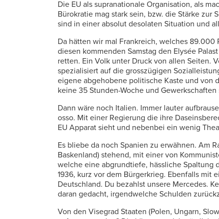
Die EU als supranationale Organisation, als m
Bürokratie mag stark sein, bzw. die Stärke zur
sind in einer absolut desolaten Situation und all
Da hätten wir mal Frankreich, welches 89.000
diesen kommenden Samstag den Elysée Palast 
retten. Ein Volk unter Druck von allen Seiten. 
spezialisiert auf die grosszügigen Sozialleistun
eigene abgehobene politische Kaste und von d
keine 35 Stunden-Woche und Gewerkschaften s
Dann wäre noch Italien. Immer lauter aufbrause
osso. Mit einer Regierung die ihre Daseinsber
EU Apparat sieht und nebenbei ein wenig The
Es bliebe da noch Spanien zu erwähnen. Am Ra
Baskenland) stehend, mit einer von Kommunist
welche eine abgrundtiefe, hässliche Spaltung d
1936, kurz vor dem Bürgerkrieg. Ebenfalls mit e
Deutschland. Du bezahlst unsere Mercedes. Kei
daran gedacht, irgendwelche Schulden zurückz
Von den Visegrad Staaten (Polen, Ungarn, Slowa