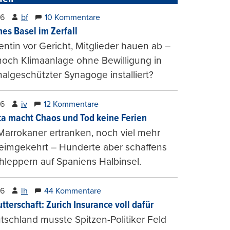
26
bf
10 Kommentare
hes Basel im Zerfall
entin vor Gericht, Mitglieder hauen ab –
och Klimaanlage ohne Bewilligung in
lgeschützter Synagoge installiert?
26
iv
12 Kommentare
ta macht Chaos und Tod keine Ferien
Marrokaner ertranken, noch viel mehr
heimgekehrt – Hunderte aber schaffens
hleppern auf Spaniens Halbinsel.
26
lh
44 Kommentare
tterschaft: Zurich Insurance voll dafür
tschland musste Spitzen-Politiker Feld