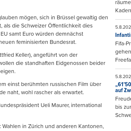
räumen
Kader
e glauben mögen, sich in Brüssel gewaltig den
, als die Schweizer Öffentlichkeit dies
5.8.20
e EU samt Euro würden demnächst
Infant
euen feminisierten Bundesrat.
Fifa-P
gehen 
tfried Keller), angeführt von der
Freefa
, wollen die standhaften Eidgenossen beider
eigen.
5.8.20
inem einst berühmten russischen Film über
„61’50
auf Zw
de naht, wohl rascher als erwartet.
Freude
undespräsident Ueli Maurer, international
bis z
Schwe
n: Wahlen in Zürich und anderen Kantonen,