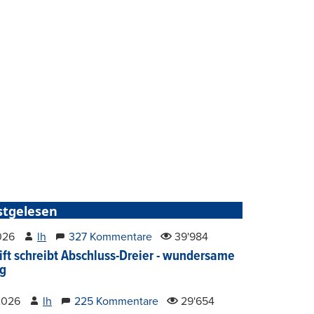
stgelesen
2026
lh
327 Kommentare
39'984
ift schreibt Abschluss-Dreier - wundersame
g
2026
lh
225 Kommentare
29'654