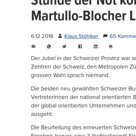
Stunde der Not ko
Martullo-Blocher 
6.12.2018
Klaus Stöhlker
65 Komme
E-
WhatsApp
Twitter
Facebook
LinkedIn
Mail
Seite
drucken
Der Jubel in der Schweizer Provinz war w
Zentren der Schweiz, den Metropolen Zü
grossen Wahl sprach niemand.
Die beiden neu gewählten Schweizer Bund
Vertreterinnen der national orientierte
der global orientierten Unternehmen und
ausgeht.
Die Beurteilung des erneuerten Schweize
Ergebnis hervor: eine 3 (befriedigend) für