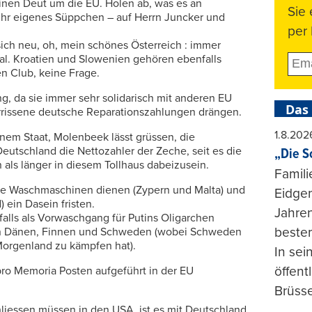
inen Deut um die EU. Holen ab, was es an
Sie
 ihr eigenes Süppchen – auf Herrn Juncker und
per 
 sich neu, oh, mein schönes Österreich : immer
l. Kroatien und Slowenien gehören ebenfalls
n Club, keine Frage.
g, da sie immer sehr solidarisch mit anderen EU
Das
rrissene deutsche Reparationszahlungen drängen.
1.8.202
inem Staat, Molenbeek lässt grüssen, die
tschland die Nettozahler der Zeche, seit es die
„Die S
in als länger in diesem Tollhaus dabeizusein.
Famili
sche Waschmaschinen dienen (Zypern und Malta) und
Eidgen
) ein Dasein fristen.
Jahren
alls als Vorwaschgang für Putins Oligarchen
beste
den Dänen, Finnen und Schweden (wobei Schweden
orgenland zu kämpfen hat).
In se
öffent
ro Memoria Posten aufgeführt in der EU
Brüsse
hliessen müssen in den USA, ist es mit Deutschland