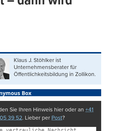
t – dann wird
Klaus J. Stöhlker ist
Unternehmens­berater für
Öffentlichkeits­bildung in Zollikon.
nymous Box
en Sie Ihren Hinweis hier oder an
+41
05 39 52
. Lieber per
Post
?