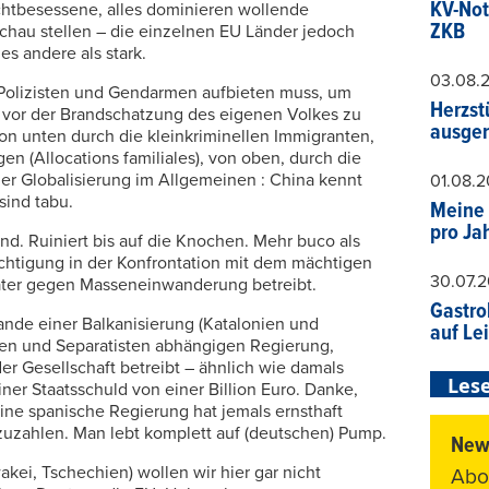
KV-Not
achtbesessene, alles dominieren wollende
ZKB
 Schau stellen – die einzelnen EU Länder jedoch
es andere als stark.
03.08.
 Polizisten und Gendarmen aufbieten muss, um
Herzst
vor der Brandschatzung des eigenen Volkes zu
ausger
Von unten durch die kleinkriminellen Immigranten,
gen (Allocations familiales), von oben, durch die
er Globalisierung im Allgemeinen : China kennt
01.08.
ind tabu.
Meine 
pro Ja
nd. Ruiniert bis auf die Knochen. Mehr buco als
echtigung in der Konfrontation mit dem mächtigen
30.07.
ater gegen Masseneinwanderung betreibt.
Gastro
nde einer Balkanisierung (Katalonien und
auf Le
en und Separatisten abhängigen Regierung,
er Gesellschaft betreibt – ähnlich wie damals
Lese
iner Staatsschuld von einer Billion Euro. Danke,
ne spanische Regierung hat jemals ernsthaft
uzahlen. Man lebt komplett auf (deutschen) Pump.
News
kei, Tschechien) wollen wir hier gar nicht
Abo