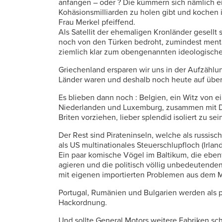
anfangen – oder ? Die kümmern sich nämlich e
Kohäsionsmilliarden zu holen gibt und kochen
Frau Merkel pfeiffend.
Als Satellit der ehemaligen Kronländer gesellt
noch von den Türken bedroht, zumindest menta
ziemlich klar zum obengenannten ideologische
Griechenland ersparen wir uns in der Aufzählun
Länder waren und deshalb noch heute auf übe
Es blieben dann noch : Belgien, ein Witz von e
Niederlanden und Luxemburg, zusammen mit Deu
Briten vorziehen, lieber splendid isoliert zu se
Der Rest sind Pirateninseln, welche als russi
als US multinationales Steuerschlupfloch (Irland
Ein paar komische Vögel im Baltikum, die ebenf
agieren und die politisch völlig unbedeuten
mit eigenen importierten Problemen aus dem M
Portugal, Rumänien und Bulgarien werden als p
Hackordnung.
Und sollte General Motors weitere Fabriken sc