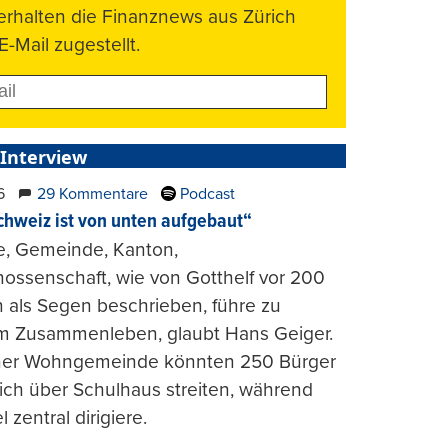
 erhalten die Finanznews aus Zürich
E-Mail zugestellt.
 Interview
6
29 Kommentare
Podcast
chweiz ist von unten aufgebaut“
e, Gemeinde, Kanton,
ossenschaft, wie von Gotthelf vor 200
 als Segen beschrieben, führe zu
m Zusammenleben, glaubt Hans Geiger.
iner Wohngemeinde könnten 250 Bürger
lich über Schulhaus streiten, während
l zentral dirigiere.