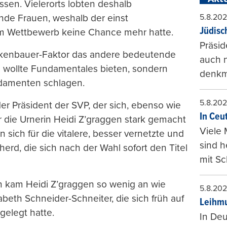
sen. Vielerorts lobten deshalb
5.8.20
de Frauen, weshalb der einst
Jüdisc
em Wettbewerb keine Chance mehr hatte.
Präsid
kenbauer-Faktor das andere bedeutende
auch n
n wollte Fundamentales bieten, sondern
denkma
ndamenten schlagen.
5.8.20
der Präsident der SVP, der sich, ebenso wie
In Ceu
ür die Urnerin Heidi Z’graggen stark gemacht
Viele 
 sich für die vitalere, besser vernetzte und
sind 
erd, die sich nach der Wahl sofort den Titel
mit Sc
kam Heidi Z’graggen so wenig an wie
5.8.20
abeth Schneider-Schneiter, die sich früh auf
Leihmu
gelegt hatte.
In Deu