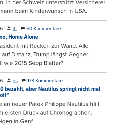
, in der Schweiz unterstützt Versicherer
mann beim Kinderwunsch in USA.
26
lh
80 Kommentare
ino, Home Alone
räsident mit Rücken zur Wand: Alle
auf Distanz, Trump längst Gegner.
ll wie 2015 Sepp Blatter?
26
ps
173 Kommentare
0 bezahlt, aber Nautilus springt nicht mal
ölf“
 an neuer Patek Philippe Nautilus hält
um ersten Druck auf Chronographen.
igen in Genf.