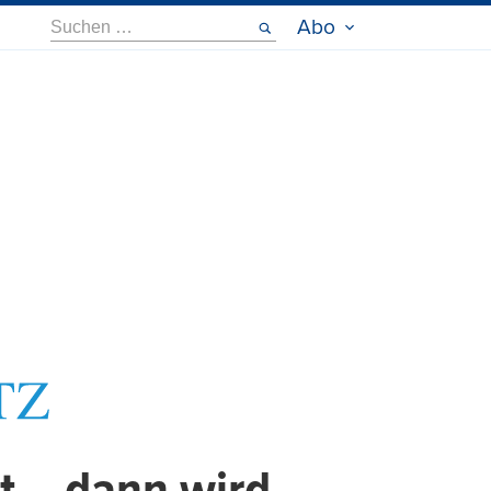
Suche
Abo
nach: