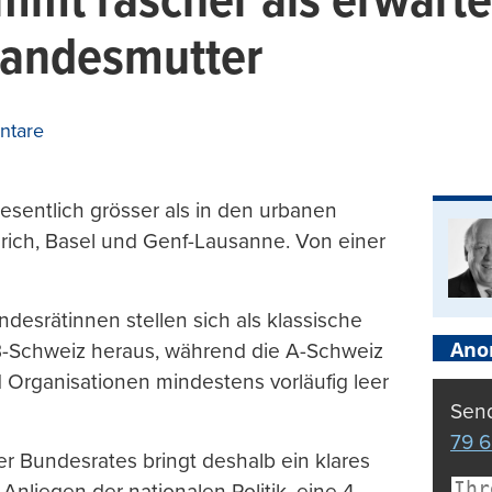
mmt rascher als erwarte
Landesmutter
ntare
esentlich grösser als in den urbanen
rich, Basel und Genf-Lausanne. Von einer
esrätinnen stellen sich als klassische
Ano
n B-Schweiz heraus, während die A-Schweiz
 Organisationen mindestens vorläufig leer
Send
79 6
r Bundesrates bringt deshalb ein klares
 Anliegen der nationalen Politik, eine 4