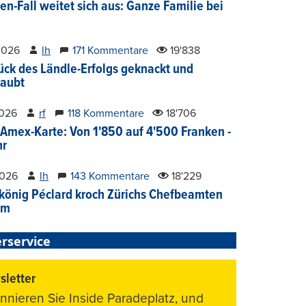
en-Fall weitet sich aus: Ganze Familie bei
2026
lh
171 Kommentare
19'838
ück des Ländle-Erfolgs geknackt und
aubt
2026
rf
118 Kommentare
18'706
Amex-Karte: Von 1'850 auf 4'500 Franken -
hr
2026
lh
143 Kommentare
18'229
könig Péclard kroch Zürichs Chefbeamten
im
rservice
letter
nnieren Sie Inside Paradeplatz, und