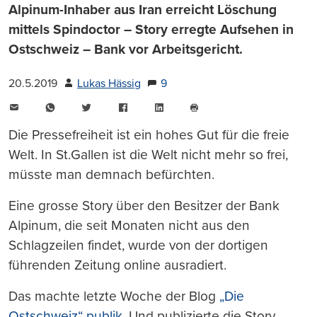
Alpinum-Inhaber aus Iran erreicht Löschung
mittels Spindoctor – Story erregte Aufsehen in
Ostschweiz – Bank vor Arbeitsgericht.
20.5.2019
Lukas Hässig
9
E-
WhatsApp
Twitter
Facebook
LinkedIn
Mail
Seite
drucken
Die Pressefreiheit ist ein hohes Gut für die freie
Welt. In St.Gallen ist die Welt nicht mehr so frei,
müsste man demnach befürchten.
Eine grosse Story über den Besitzer der Bank
Alpinum, die seit Monaten nicht aus den
Schlagzeilen findet, wurde von der dortigen
führenden Zeitung online ausradiert.
Das machte letzte Woche der Blog
„Die
Ostschweiz“ publik
. Und publizierte die Story