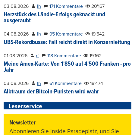
03.08.2026
lh
171 Kommentare
20'167
Herzstück des Ländle-Erfolgs geknackt und
ausgeraubt
04.08.2026
lh
95 Kommentare
19'542
UBS-Rekordbusse: Fall reicht direkt in Konzernleitung
01.08.2026
rf
118 Kommentare
19'162
Meine Amex-Karte: Von 1'850 auf 4'500 Franken - pro
Jahr
03.08.2026
lh
61 Kommentare
18'474
Albtraum der Bitcoin-Puristen wird wahr
Leserservice
Newsletter
Abonnieren Sie Inside Paradeplatz, und Sie