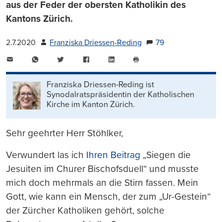
aus der Feder der obersten Katholikin des
Kantons Zürich.
2.7.2020
Franziska Driessen-Reding
79
E-
WhatsApp
Twitter
Facebook
LinkedIn
Mail
Seite
drucken
Franziska Driessen-Reding ist
Synodalratspräsidentin der Katholischen
Kirche im Kanton Zürich.
Sehr geehrter Herr Stöhlker,
Verwundert las ich
Ihren Beitrag
„Siegen die
Jesuiten im Churer Bischofsduell“ und musste
mich doch mehrmals an die Stirn fassen. Mein
Gott, wie kann ein Mensch, der zum „Ur-Gestein“
der Zürcher Katholiken gehört, solche