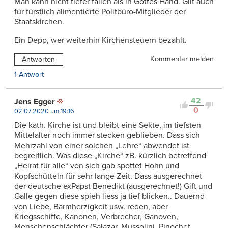
Man kann nicht tiefer fallen als in Gottes Hand. Gilt auch
für fürstlich alimentierte Politbüro-Mitglieder der
Staatskirchen.
Ein Depp, wer weiterhin Kirchensteuern bezahlt.
Kommentar melden
Antworten
1 Antwort
42
Jens Egger
0
02.07.2020 um 19:16
Die kath. Kirche ist und bleibt eine Sekte, im tiefsten
Mittelalter noch immer stecken geblieben. Dass sich
Mehrzahl von einer solchen „Lehre“ abwendet ist
begreiflich. Was diese „Kirche“ zB. kürzlich betreffend
„Heirat für alle“ von sich gab spottet Hohn und
Kopfschütteln für sehr lange Zeit. Dass ausgerechnet
der deutsche exPapst Benedikt (ausgerechnet!) Gift und
Galle gegen diese spieh liess ja tief blicken.. Dauernd
von Liebe, Barmherzigkeit usw. reden, aber
Kriegsschiffe, Kanonen, Verbrecher, Ganoven,
Menschenschlächter (Salazar, Mussolini, Pinochet,