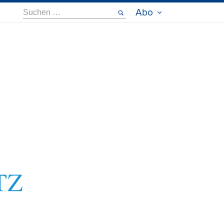
Suche
Abo
nach: