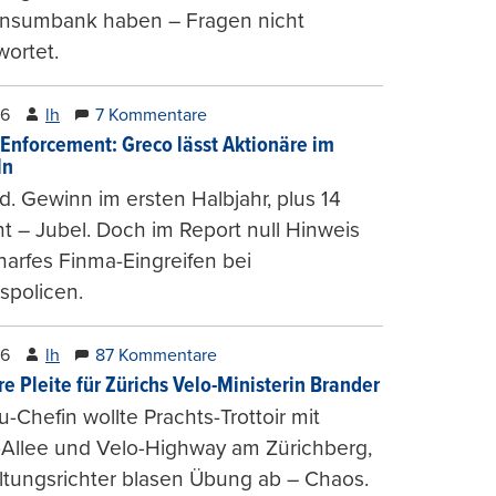
onsumbank haben – Fragen nicht
ortet.
26
lh
7 Kommentare
-Enforcement: Greco lässt Aktionäre im
ln
d. Gewinn im ersten Halbjahr, plus 14
t – Jubel. Doch im Report null Hinweis
harfes Finma-Eingreifen bei
spolicen.
26
lh
87 Kommentare
e Pleite für Zürichs Velo-Ministerin Brander
u-Chefin wollte Prachts-Trottoir mit
Allee und Velo-Highway am Zürichberg,
tungsrichter blasen Übung ab – Chaos.