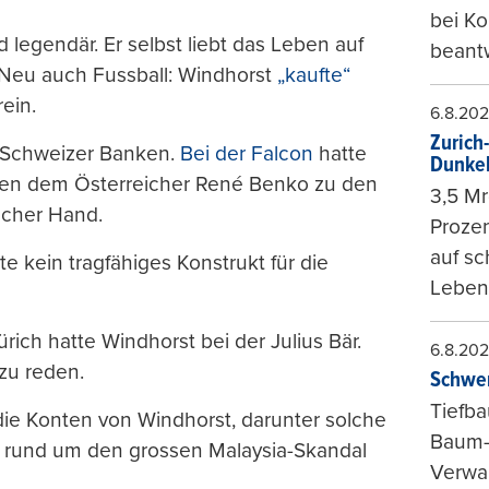
bei K
 legendär. Er selbst liebt das Leben auf
beantw
. Neu auch Fussball: Windhorst
„kaufte“
ein.
6.8.20
Zurich
 Schweizer Banken.
Bei der Falcon
hatte
Dunke
eben dem Österreicher René Benko zu den
3,5 Mr
scher Hand.
Prozen
auf sc
te kein tragfähiges Konstrukt für die
Leben
ich hatte Windhorst bei der Julius Bär.
6.8.20
zu reden.
Schwer
Tiefba
e Konten von Windhorst, darunter solche
Baum-
 rund um den grossen Malaysia-Skandal
Verwal