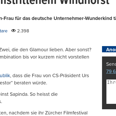
mstrittenem Windhorst
en-Frau für das deutsche Unternehmer-Wunderkind t
are
2.398
Ano
Zwei, die den Glamour lieben. Aber sonst?
bination bis vor kurzem nicht vorstellen
Send
79 6
ublik
, dass die Frau von CS-Präsident Urs
estor“ beraten würde.
einst Sapinda. So heisst die
.
äten, nachdem sie ihr Zürcher Filmfestival