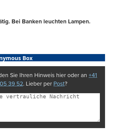
ätig. Bei Banken leuchten Lampen.
nymous Box
en Sie Ihren Hinweis hier oder an
+41
05 39 52
. Lieber per
Post
?