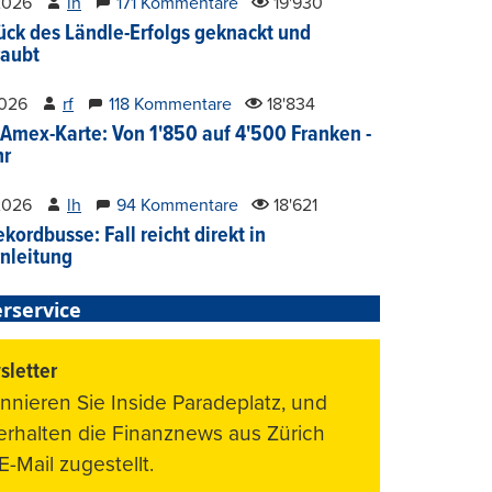
2026
lh
171 Kommentare
19'930
ück des Ländle-Erfolgs geknackt und
aubt
2026
rf
118 Kommentare
18'834
Amex-Karte: Von 1'850 auf 4'500 Franken -
hr
2026
lh
94 Kommentare
18'621
kordbusse: Fall reicht direkt in
nleitung
rservice
letter
nnieren Sie Inside Paradeplatz, und
 erhalten die Finanznews aus Zürich
E-Mail zugestellt.