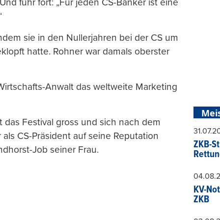
Und fuhr fort: „Für jeden CS-Banker ist eine
“
dem sie in den Nullerjahren bei der CS um
eklopft hatte. Rohner war damals oberster
Wirtschafts-Anwalt das weltweite Marketing
Mei
 das Festival gross und sich nach dem
31.07.
r als CS-Präsident auf seine Reputation
ZKB-St
ndhorst-Job seiner Frau.
Rettun
04.08.
KV-Not
ZKB