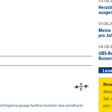
03.08.
Herzst
ausger
01.08.
Meine 
pro Ja
04.08.
UBS-Re
Konzer
Lese
News
9
0
Abo
Sie
per 
el/trigema-grupp-hertha-investor-lars-windhorst-