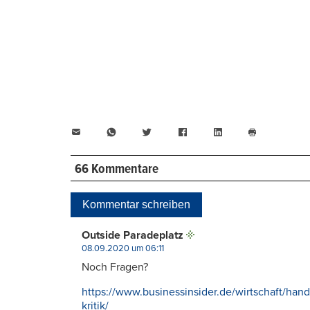
E-
WhatsApp
Twitter
Facebook
LinkedIn
Mail
Seite
drucken
66 Kommentare
Kommentar schreiben
Outside Paradeplatz
08.09.2020 um 06:11
Noch Fragen?
https://www.businessinsider.de/wirtschaft/hand
kritik/