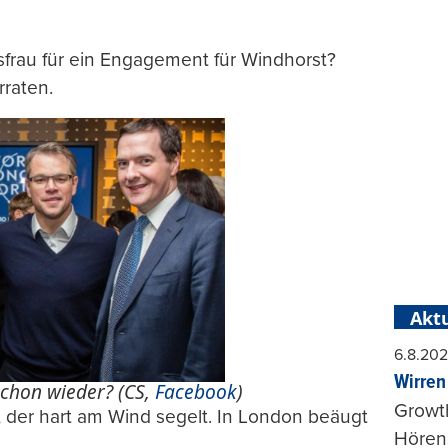
frau für ein Engagement für Windhorst?
rraten.
Aktu
6.8.20
Wirren
schon wieder? (CS,
Facebook
)
Growt
r, der hart am Wind segelt. In London beäugt
Hörens