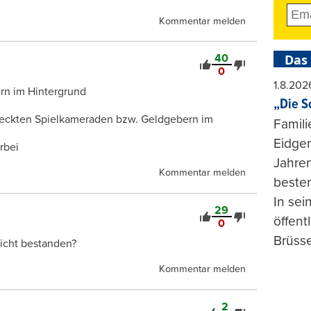
Kommentar melden
Das
40
0
1.8.202
rn im Hintergrund
„Die S
rdeckten Spielkameraden bzw. Geldgebern im
Famili
Eidgen
rbei
Jahren
Kommentar melden
beste
In se
29
öffent
0
Brüsse
icht bestanden?
Kommentar melden
2