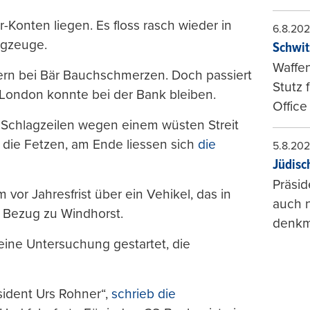
r-Konten liegen. Es floss rasch wieder in
6.8.20
ugzeuge.
Schwit
Waffen
rn bei Bär Bauchschmerzen. Doch passiert
Stutz 
n London konnte bei der Bank bleiben.
Office
r Schlagzeilen wegen einem wüsten Streit
n die Fetzen, am Ende liessen sich
die
5.8.20
Jüdisc
Präsid
 vor Jahresfrist über ein Vehikel, das in
auch n
t Bezug zu Windhorst.
denkma
ine Untersuchung gestartet, die
sident Urs Rohner“,
schrieb die