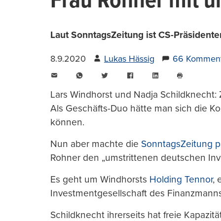
Frau Rohner mit u
Laut SonntagsZeitung ist CS-Präsident
8.9.2020
Lukas Hässig
66 Komment
E-
WhatsApp
Twitter
Facebook
LinkedIn
Mail
Seite
drucken
Lars Windhorst und Nadja Schildknecht: 
Als Geschäfts-Duo hätte man sich die Kom
können.
Nun aber machte die
SonntagsZeitung p
Rohner den „umstrittenen deutschen Inv
Es geht um Windhorsts
Holding Tennor
, 
Investmentgesellschaft des Finanzmanns
Schildknecht ihrerseits hat freie Kapazit