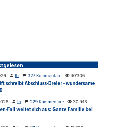
stgelesen
2026
lh
327 Kommentare
40'306
ift schreibt Abschluss-Dreier - wundersame
g
2026
lh
229 Kommentare
30'943
en-Fall weitet sich aus: Ganze Familie bei