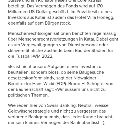
Suisse und am Rohstoffriesen Glencore Xstrata
beteiligt. Das Vermögen des Fonds wird auf 170
Milliarden US-Dollar geschätzt. Im Privatbesitz eines
Investors aus Katar ist zudem das Hotel Villa Honegg,
ebenfalls auf dem Bürgenstock.
Menschenrechtsorganisationen berichten regelmässig
über Menschenrechtsverletzungen in Katar. Dabei geht
es um Vergewaltigungen von Dienstpersonal oder
sklavereiähnliche Zustände beim Bau der Stadien für
die Fussball-WM 2022.
«Es ist nicht unsere Aufgabe, einen Investor zu
beurteilen, sondern bloss, ob seine Baugesuche
gesetzeskonform sind», sagt der Nidwaldner
Baudirektor Hans Wicki (FDP). Bruno H. Schöpfer von
der Bauherrschaft sagt: «Wir äussern uns nicht zu
politischen Themen.
Wie reden hier von Swiss Banking: Neutral, weisse
Geldwäschestrategie und nicht zu vergessen das
verlorene Bankgeheimnis, dass jeder Kunde braucht,
der sein kleines Vermögen der Bank überlässt ;-).