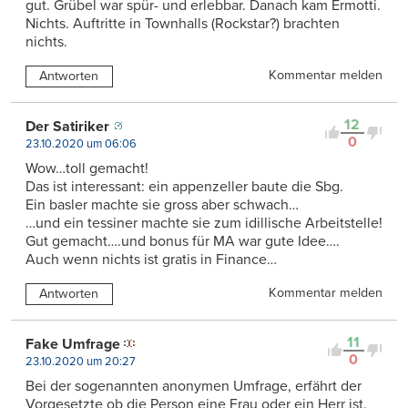
gut. Grübel war spür- und erlebbar. Danach kam Ermotti.
Nichts. Auftritte in Townhalls (Rockstar?) brachten
nichts.
Kommentar melden
Antworten
12
Der Satiriker
0
23.10.2020 um 06:06
Wow…toll gemacht!
Das ist interessant: ein appenzeller baute die Sbg.
Ein basler machte sie gross aber schwach…
…und ein tessiner machte sie zum idillische Arbeitstelle!
Gut gemacht….und bonus für MA war gute Idee….
Auch wenn nichts ist gratis in Finance…
Kommentar melden
Antworten
11
Fake Umfrage
0
23.10.2020 um 20:27
Bei der sogenannten anonymen Umfrage, erfährt der
Vorgesetzte ob die Person eine Frau oder ein Herr ist.