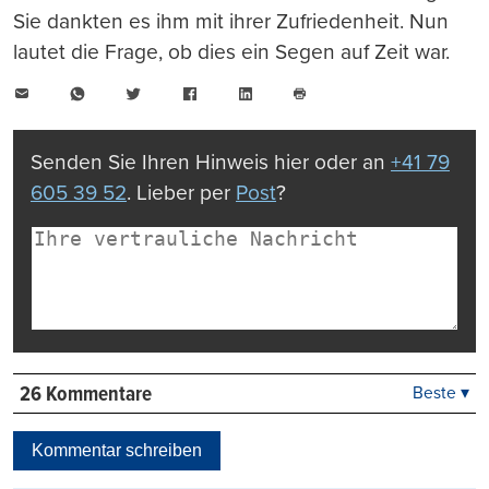
Sie dankten es ihm mit ihrer Zufriedenheit. Nun
lautet die Frage, ob dies ein Segen auf Zeit war.
E-
WhatsApp
Twitter
Facebook
LinkedIn
Mail
Seite
drucken
Senden Sie Ihren Hinweis hier oder an
+41 79
605 39 52
. Lieber per
Post
?
26 Kommentare
Beste ▾
Beste
Neueste
Kommentar schreiben
Viele Antworten
Kontrovers