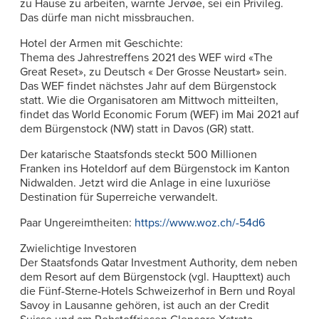
zu Hause zu arbeiten, warnte Jervøe, sei ein Privileg.
Das dürfe man nicht missbrauchen.
Hotel der Armen mit Geschichte:
Thema des Jahrestreffens 2021 des WEF wird «The
Great Reset», zu Deutsch « Der Grosse Neustart» sein.
Das WEF findet nächstes Jahr auf dem Bürgenstock
statt. Wie die Organisatoren am Mittwoch mitteilten,
findet das World Economic Forum (WEF) im Mai 2021 auf
dem Bürgenstock (NW) statt in Davos (GR) statt.
Der katarische Staatsfonds steckt 500 Millionen
Franken ins Hoteldorf auf dem Bürgenstock im Kanton
Nidwalden. Jetzt wird die Anlage in eine luxuriöse
Destination für Superreiche verwandelt.
Paar Ungereimtheiten:
https://www.woz.ch/-54d6
Zwielichtige Investoren
Der Staatsfonds Qatar Investment Authority, dem neben
dem Resort auf dem Bürgenstock (vgl. Haupttext) auch
die Fünf-Sterne-Hotels Schweizerhof in Bern und Royal
Savoy in Lausanne gehören, ist auch an der Credit