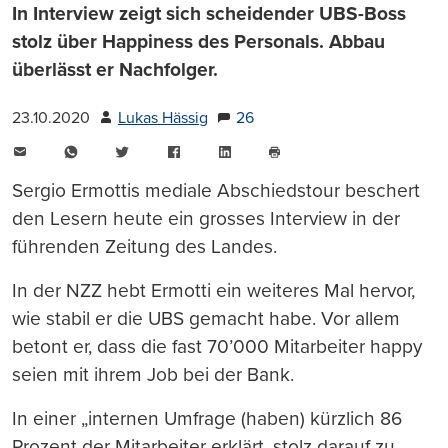
In Interview zeigt sich scheidender UBS-Boss
stolz über Happiness des Personals. Abbau
überlässt er Nachfolger.
23.10.2020
Lukas Hässig
26
E-
WhatsApp
Twitter
Facebook
LinkedIn
Mail
Seite
drucken
Sergio Ermottis mediale Abschiedstour beschert
den Lesern heute ein grosses Interview in der
führenden Zeitung des Landes.
In der NZZ hebt Ermotti ein weiteres Mal hervor,
wie stabil er die UBS gemacht habe. Vor allem
betont er, dass die fast 70’000 Mitarbeiter happy
seien mit ihrem Job bei der Bank.
In einer „internen Umfrage (haben) kürzlich 86
Prozent der Mitarbeiter erklärt, stolz darauf zu