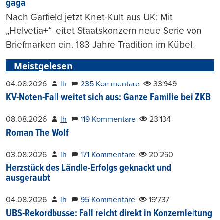
gaga
Nach Garfield jetzt Knet-Kult aus UK: Mit
„Helvetia+“ leitet Staatskonzern neue Serie von
Briefmarken ein. 183 Jahre Tradition im Kübel.
Meistgelesen
04.08.2026
lh
235 Kommentare
33'949
KV-Noten-Fall weitet sich aus: Ganze Familie bei ZKB
08.08.2026
lh
119 Kommentare
23'134
Roman The Wolf
03.08.2026
lh
171 Kommentare
20'260
Herzstück des Ländle-Erfolgs geknackt und
ausgeraubt
04.08.2026
lh
95 Kommentare
19'737
UBS-Rekordbusse: Fall reicht direkt in Konzernleitung