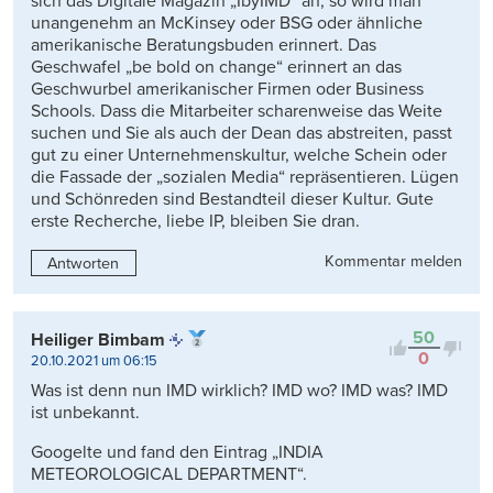
sich das Digitale Magazin „IbyIMD“ an, so wird man
unangenehm an McKinsey oder BSG oder ähnliche
amerikanische Beratungsbuden erinnert. Das
Geschwafel „be bold on change“ erinnert an das
Geschwurbel amerikanischer Firmen oder Business
Schools. Dass die Mitarbeiter scharenweise das Weite
suchen und Sie als auch der Dean das abstreiten, passt
gut zu einer Unternehmenskultur, welche Schein oder
die Fassade der „sozialen Media“ repräsentieren. Lügen
und Schönreden sind Bestandteil dieser Kultur. Gute
erste Recherche, liebe IP, bleiben Sie dran.
Kommentar melden
Antworten
50
Heiliger Bimbam
0
20.10.2021 um 06:15
Was ist denn nun IMD wirklich? IMD wo? IMD was? IMD
ist unbekannt.
Googelte und fand den Eintrag „INDIA
METEOROLOGICAL DEPARTMENT“.