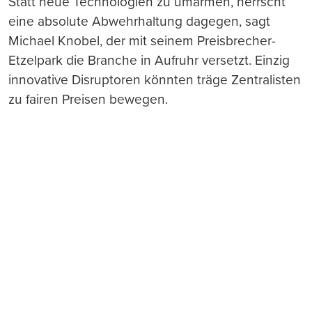
Statt neue Technologien zu umarmen, herrscht
eine absolute Abwehrhaltung dagegen, sagt
Michael Knobel, der mit seinem Preisbrecher-
Etzelpark die Branche in Aufruhr versetzt. Einzig
innovative Disruptoren könnten träge Zentralisten
zu fairen Preisen bewegen.
Push-Nachrichten
Möchten Sie Push-Nachrichten erhalten, wenn wir
wichtige News veröffentlichen? Abmeldung jederzeit
in den Browser‑Einstellungen möglich.