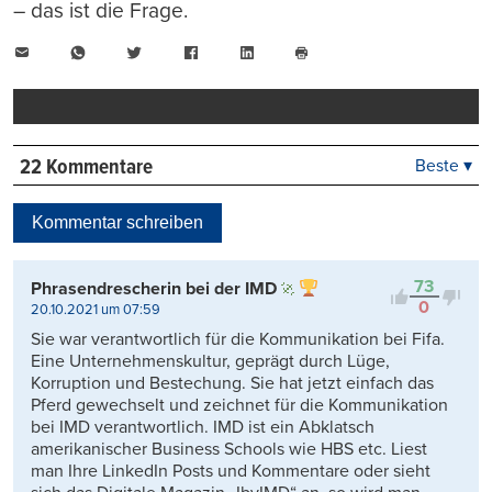
– das ist die Frage.
E-
WhatsApp
Twitter
Facebook
LinkedIn
Mail
Seite
drucken
22 Kommentare
Beste ▾
Beste
Neueste
Kommentar schreiben
Viele Antworten
Kontrovers
73
Phrasendrescherin bei der IMD
0
20.10.2021 um 07:59
Sie war verantwortlich für die Kommunikation bei Fifa.
Eine Unternehmenskultur, geprägt durch Lüge,
Korruption und Bestechung. Sie hat jetzt einfach das
Pferd gewechselt und zeichnet für die Kommunikation
bei IMD verantwortlich. IMD ist ein Abklatsch
amerikanischer Business Schools wie HBS etc. Liest
man Ihre LinkedIn Posts und Kommentare oder sieht