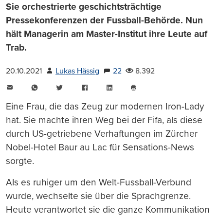
Sie orchestrierte geschichtsträchtige
Pressekonferenzen der Fussball-Behörde. Nun
hält Managerin am Master-Institut ihre Leute auf
Trab.
20.10.2021
Lukas Hässig
22
8.392
E-
WhatsApp
Twitter
Facebook
LinkedIn
Mail
Seite
drucken
Eine Frau, die das Zeug zur modernen Iron-Lady
hat. Sie machte ihren Weg bei der Fifa, als diese
durch US-getriebene Verhaftungen im Zürcher
Nobel-Hotel Baur au Lac für Sensations-News
sorgte.
Als es ruhiger um den Welt-Fussball-Verbund
wurde, wechselte sie über die Sprachgrenze.
Heute verantwortet sie die ganze Kommunikation