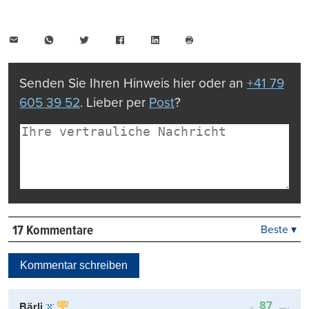
E-
WhatsApp
Twitter
Facebook
LinkedIn
Mail
Seite
drucken
Senden Sie Ihren Hinweis hier oder an
+41 79
605 39 52
. Lieber per
Post
?
17 Kommentare
Beste ▾
Beste
Neueste
Kommentar schreiben
Viele Antworten
Kontrovers
87
Bärli