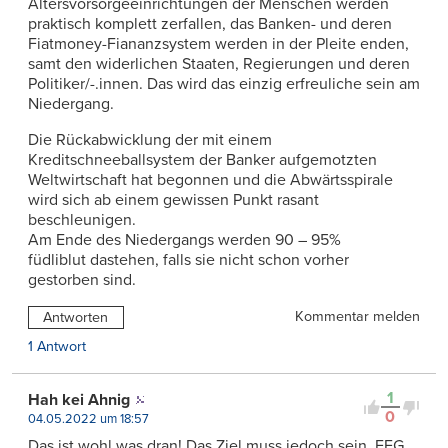
Altersvorsorgeeinrichtungen der Menschen werden
praktisch komplett zerfallen, das Banken- und deren
Fiatmoney-Fiananzsystem werden in der Pleite enden,
samt den widerlichen Staaten, Regierungen und deren
Politiker/-.innen. Das wird das einzig erfreuliche sein am
Niedergang.
Die Rückabwicklung der mit einem
Kreditschneeballsystem der Banker aufgemotzten
Weltwirtschaft hat begonnen und die Abwärtsspirale
wird sich ab einem gewissen Punkt rasant
beschleunigen.
Am Ende des Niedergangs werden 90 – 95%
füdliblut dastehen, falls sie nicht schon vorher
gestorben sind.
Kommentar melden
Antworten
1 Antwort
1
Hah kei Ahnig
0
04.05.2022 um 18:57
Das ist wohl was dran! Das Ziel muss jedoch sein, EFG