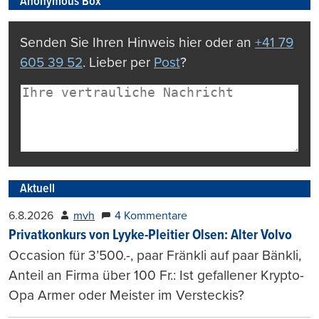
Anonymous Box
Senden Sie Ihren Hinweis hier oder an
+41 79
605 39 52
. Lieber per
Post
?
Aktuell
6.8.2026
mvh
4 Kommentare
Privatkonkurs von Lyyke-Pleitier Olsen: Alter Volvo
Occasion für 3’500.-, paar Fränkli auf paar Bänkli,
Anteil an Firma über 100 Fr.: Ist gefallener Krypto-
Opa Armer oder Meister im Versteckis?