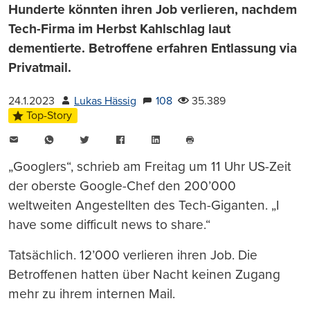
Hunderte könnten ihren Job verlieren, nachdem
Tech-Firma im Herbst Kahlschlag laut
dementierte. Betroffene erfahren Entlassung via
Privatmail.
24.1.2023
Lukas Hässig
108
35.389
Top-Story
E-
WhatsApp
Twitter
Facebook
LinkedIn
Mail
Seite
drucken
„Googlers“, schrieb am Freitag um 11 Uhr US-Zeit
der oberste Google-Chef den 200’000
weltweiten Angestellten des Tech-Giganten. „I
have some difficult news to share.“
Tatsächlich. 12’000 verlieren ihren Job. Die
Betroffenen hatten über Nacht keinen Zugang
mehr zu ihrem internen Mail.