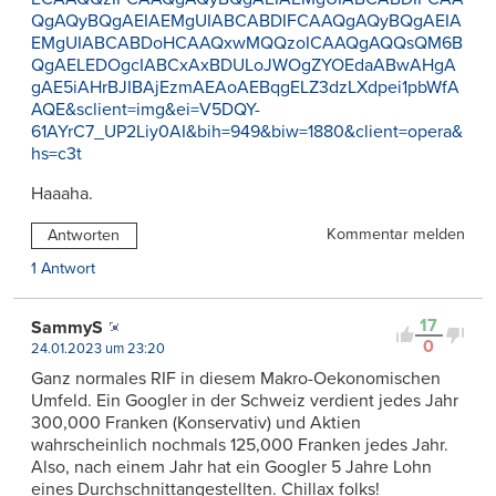
QgAQyBQgAEIAEMgUIABCABDIFCAAQgAQyBQgAEIA
EMgUIABCABDoHCAAQxwMQQzoICAAQgAQQsQM6B
QgAELEDOgcIABCxAxBDULoJWOgZYOEdaABwAHgA
gAE5iAHrBJIBAjEzmAEAoAEBqgELZ3dzLXdpei1pbWfA
AQE&sclient=img&ei=V5DQY-
61AYrC7_UP2Liy0AI&bih=949&biw=1880&client=opera&
hs=c3t
Haaaha.
Kommentar melden
Antworten
1 Antwort
17
SammyS
0
24.01.2023 um 23:20
Ganz normales RIF in diesem Makro-Oekonomischen
Umfeld. Ein Googler in der Schweiz verdient jedes Jahr
300,000 Franken (Konservativ) und Aktien
wahrscheinlich nochmals 125,000 Franken jedes Jahr.
Also, nach einem Jahr hat ein Googler 5 Jahre Lohn
eines Durchschnittangestellten. Chillax folks!