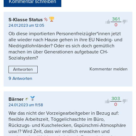
Kommentar schreiben
Viele Antworten
Kontrovers
361
S-Klasse Status
0
24.01.2023 um 12:05
Ob diese importierten Personenfreizügler*innen jetzt
alle wieder nach Hause gehen in ihre EU Niedrig- und
Niedrigstlohnländer? Oder es sich doch gemütlich
machen im über Generationen aufgebaute CH-
Sozialsystem?
Kommentar melden
Antworten
9 Antworten
303
Bärner
0
24.01.2023 um 11:58
War das nicht der Vorzeigearbeitgeber in Bezug auf:
flexible Arbeitszeit, Töggelichaschte im Büro,
Rückzugs- und Kuschelecken, Gspürschmi-Atmosphäre
usw.!? Wird Zeit, dass wir endlich erwachen und