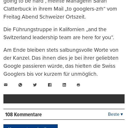
going to be hard“, meinte Managerin Sarah
Clatterbuck in ihrem Mail „to googlers-zrh“ vom
Freitag Abend Schweizer Ortszeit.
Die Führungstruppe in Kalifornien „and the
Switzerland leadership team are here for you“.
Am Ende bleiben stets salbungsvolle Worte von
der Kanzel. Das ihnen dies je bei ihrer geliebten
Google passieren würde, das hielten die Swiss
Googlers bis vor kurzem für unmöglich.
E-
WhatsApp
Twitter
Facebook
LinkedIn
Mail
Seite
drucken
108 Kommentare
Beste ▾
Beste
Neueste