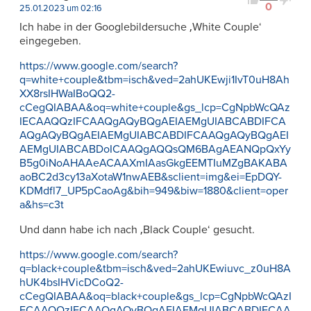
0
25.01.2023 um 02:16
Ich habe in der Googlebildersuche ‚White Couple‘
eingegeben.
https://www.google.com/search?
q=white+couple&tbm=isch&ved=2ahUKEwji1IvT0uH8Ah
XX8rsIHWaIBoQQ2-
cCegQIABAA&oq=white+couple&gs_lcp=CgNpbWcQAz
IECAAQQzIFCAAQgAQyBQgAEIAEMgUIABCABDIFCA
AQgAQyBQgAEIAEMgUIABCABDIFCAAQgAQyBQgAEI
AEMgUIABCABDoICAAQgAQQsQM6BAgAEANQpQxYy
B5g0iNoAHAAeACAAXmIAasGkgEEMTIuMZgBAKABA
aoBC2d3cy13aXotaW1nwAEB&sclient=img&ei=EpDQY-
KDMdfl7_UP5pCaoAg&bih=949&biw=1880&client=oper
a&hs=c3t
Und dann habe ich nach ‚Black Couple‘ gesucht.
https://www.google.com/search?
q=black+couple&tbm=isch&ved=2ahUKEwiuvc_z0uH8A
hUK4bsIHVicDCoQ2-
cCegQIABAA&oq=black+couple&gs_lcp=CgNpbWcQAzI
ECAAQQzIFCAAQgAQyBQgAEIAEMgUIABCABDIFCAA