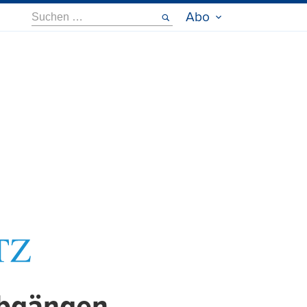
Suche
Abo
nach: