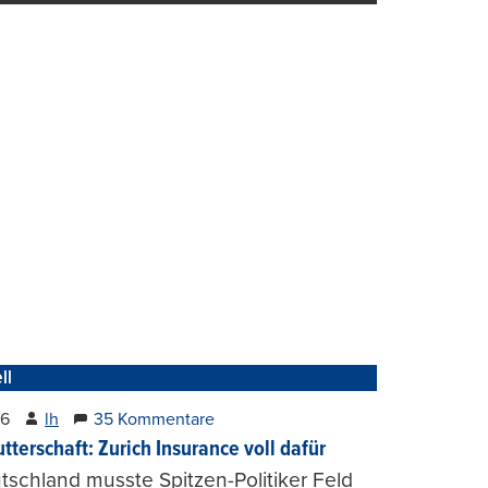
ll
26
lh
35 Kommentare
tterschaft: Zurich Insurance voll dafür
tschland musste Spitzen-Politiker Feld