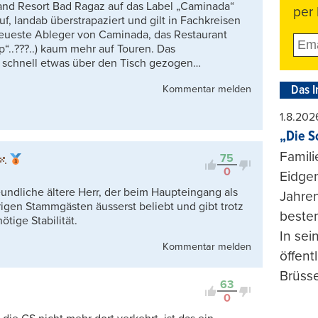
rand Resort Bad Ragaz auf das Label „Caminada“
per 
, landab überstrapaziert und gilt in Fachkreisen
neueste Ableger von Caminada, das Restaurant
..???..) kaum mehr auf Touren. Das
le schnell etwas über den Tisch gezogen…
Das I
Kommentar melden
1.8.202
„Die S
Famili
75
0
Eidgen
eundliche ältere Herr, der beim Haupteingang als
Jahren
hrigen Stammgästen äusserst beliebt und gibt trotz
beste
tige Stabilität.
In se
Kommentar melden
öffent
Brüsse
63
0