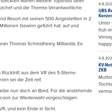
rsteckten warfen weitere Topshots beim
4.8.20
nzchef und die Therme-Verantwortliche.
UBS-Re
Konzer
and Resort mit seinen 500 Angestellten in 2
Unter 
Millionen Gewinn geführt hat: auf und
früh i
Versag
ran Thomas Schmidheiny, Milliardär, Ex-
happy
4.8.20
KV-Not
ZKB
 Rücktritt aus dem VR des 5-Sterne-
Mutter
n sei die Zeit reif.
Tochte
leibe nun doch an Bord. Für die anstehende
vermas
ycoon zur Wiederwahl vorgeschlagen.
R, und kein Ende in Sicht.