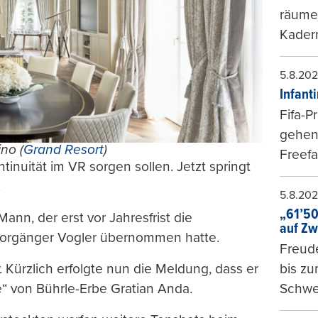
räumen
Kader
5.8.20
Infant
Fifa-P
gehen 
no (
Grand Resort
)
Freefa
tinuität im VR sorgen sollen. Jetzt springt
.
5.8.20
„61’50
ann, der erst vor Jahresfrist die
auf Zw
Vorgänger Vogler übernommen hatte.
Freude
r. Kürzlich erfolgte nun die Meldung, dass er
bis z
le“ von Bührle-Erbe Gratian Anda.
Schwe