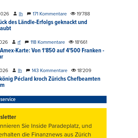
2026
lh
171 Kommentare
19'788
ück des Ländle-Erfolgs geknackt und
aubt
2026
rf
118 Kommentare
18'661
Amex-Karte: Von 1'850 auf 4'500 Franken -
hr
2026
lh
143 Kommentare
18'209
könig Péclard kroch Zürichs Chefbeamten
im
service
letter
nnieren Sie Inside Paradeplatz, und
 erhalten die Finanznews aus Zürich