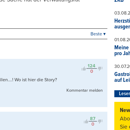
ZKB
03.08.
Herzst
ausger
Beste ▾
Beste
01.08.
Neueste
Meine 
Viele Antworten
pro Ja
Kontrovers
124
30.07.
0
Gastro
auf Le
en….! Wo ist hier die Story?
Kommentar melden
Leser
News
Abo
87
0
Sie