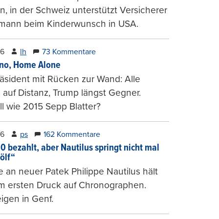
, in der Schweiz unterstützt Versicherer
mann beim Kinderwunsch in USA.
26
lh
73 Kommentare
ino, Home Alone
räsident mit Rücken zur Wand: Alle
auf Distanz, Trump längst Gegner.
ll wie 2015 Sepp Blatter?
26
ps
162 Kommentare
0 bezahlt, aber Nautilus springt nicht mal
ölf“
 an neuer Patek Philippe Nautilus hält
um ersten Druck auf Chronographen.
igen in Genf.