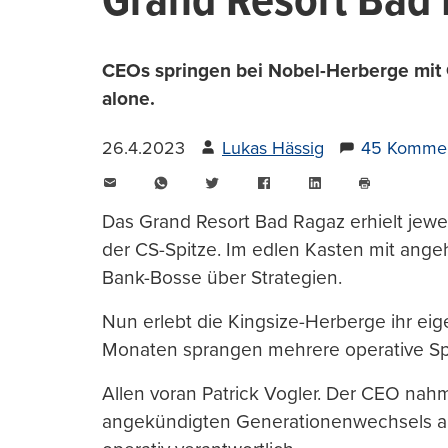
Grand Resort Bad 
CEOs springen bei Nobel-Herberge mit
alone.
26.4.2023
Lukas Hässig
45 Komme
E-
WhatsApp
Twitter
Facebook
LinkedIn
Mail
Seite
drucken
Das Grand Resort Bad Ragaz erhielt jew
der CS-Spitze. Im edlen Kasten mit ange
Bank-Bosse über Strategien.
Nun erlebt die Kingsize-Herberge ihr eig
Monaten sprangen mehrere operative Spi
Allen voran Patrick Vogler. Der CEO nah
angekündigten Generationenwechsels als 