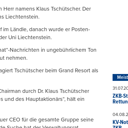
 Herr namens Klaus Tschütscher. Der
ms Liechtenstein.
f im Ländle, danach wurde er Posten-
der Uni Liechtenstein.
Chat“-Nachrichten in ungebührlichem Ton
ut nehmen.
s agiert Tschütscher beim Grand Resort als
Meis
31.07.
Chairman durch Dr. Klaus Tschütscher
ZKB-St
s und des Hauptaktionärs“, hält ein
Rettun
04.08.
neuer CEO für die gesamte Gruppe seine
KV-Not
de Suche hat der Verwaltungsrat