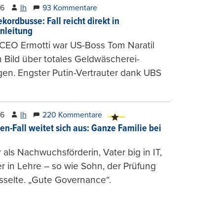
26
lh
93 Kommentare
kordbusse: Fall reicht direkt in
nleitung
CEO Ermotti war US-Boss Tom Naratil
m Bild über totales Geldwäscherei-
en. Engster Putin-Vertrauter dank UBS
.
26
lh
220 Kommentare
en-Fall weitet sich aus: Ganze Familie bei
 als Nachwuchsförderin, Vater big in IT,
r in Lehre – so wie Sohn, der Prüfung
selte. „Gute Governance“.