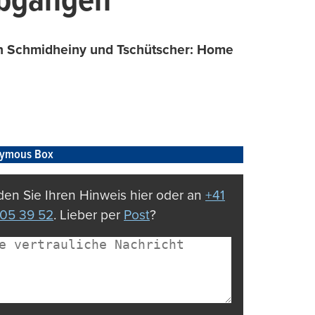
Abgängen
en Schmidheiny und Tschütscher: Home
ymous Box
en Sie Ihren Hinweis hier oder an
+41
05 39 52
. Lieber per
Post
?