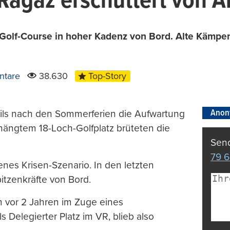
Ragaz erschüttert von 
 Golf-Course in hoher Kadenz von Bord. Alte Kämp
ntare
38.630
Top-Story
Anon
eils nach den Sommerferien die Aufwartung
hängtem 18-Loch-Golfplatz brüteten die
Send
79 6
enes Krisen-Szenario. In den letzten
tzenkräfte von Bord.
m vor 2 Jahren im Zuge eines
Delegierter Platz im VR, blieb also