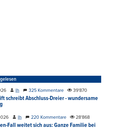
tgelesen
2026
lh
325 Kommentare
39'870
ift schreibt Abschluss-Dreier - wundersame
g
2026
lh
220 Kommentare
28'868
en-Fall weitet sich aus: Ganze Familie bei