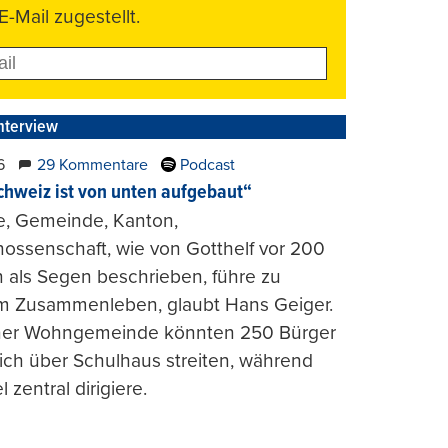
E-Mail zugestellt.
nterview
6
29 Kommentare
Podcast
chweiz ist von unten aufgebaut“
e, Gemeinde, Kanton,
ossenschaft, wie von Gotthelf vor 200
 als Segen beschrieben, führe zu
m Zusammenleben, glaubt Hans Geiger.
iner Wohngemeinde könnten 250 Bürger
lich über Schulhaus streiten, während
l zentral dirigiere.