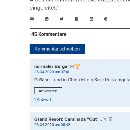
eingeleitet.“
E-
WhatsApp
Twitter
Facebook
LinkedIn
Mail
Seite
drucken
45 Kommentare
Kommentar schreiben
normaler Bürger
26.04.2023 um 07:41
Gääähn….und in China ist ein Sack Reis umgefall
Antworten
1 Antwort
Grand Resort: Caminada "Out"...
26.04.2023 um 08:42