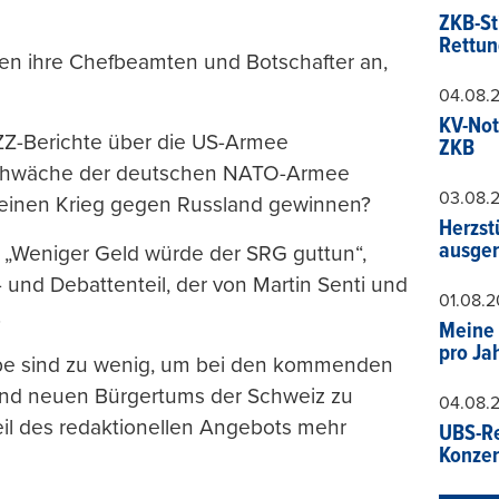
ZKB-St
Rettun
en ihre Chefbeamten und Botschafter an,
04.08.
KV-Not
ZZ-Berichte über die US-Armee
ZKB
sschwäche der deutschen NATO-Armee
03.08.
en einen Krieg gegen Russland gewinnen?
Herzst
ausger
n. „Weniger Geld würde der SRG guttun“,
 und Debattenteil, der von Martin Senti und
01.08.
.
Meine 
pro Ja
be sind zu wenig, um bei den kommenden
 und neuen Bürgertums der Schweiz zu
04.08.
eil des redaktionellen Angebots mehr
UBS-Re
Konzer