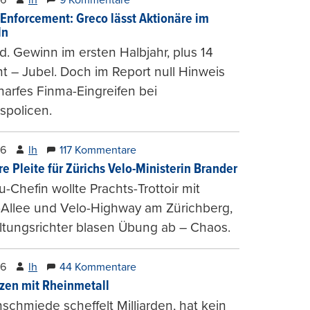
-Enforcement: Greco lässt Aktionäre im
ln
d. Gewinn im ersten Halbjahr, plus 14
t – Jubel. Doch im Report null Hinweis
harfes Finma-Eingreifen bei
spolicen.
26
lh
117 Kommentare
e Pleite für Zürichs Velo-Ministerin Brander
u-Chefin wollte Prachts-Trottoir mit
Allee und Velo-Highway am Zürichberg,
tungsrichter blasen Übung ab – Chaos.
26
lh
44 Kommentare
zen mit Rheinmetall
schmiede scheffelt Milliarden, hat kein