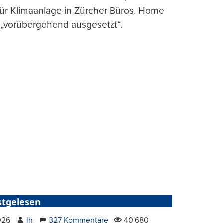
für Klimaanlage in Zürcher Büros. Home
 „vorübergehend ausgesetzt“.
stgelesen
2026
lh
327 Kommentare
40'680