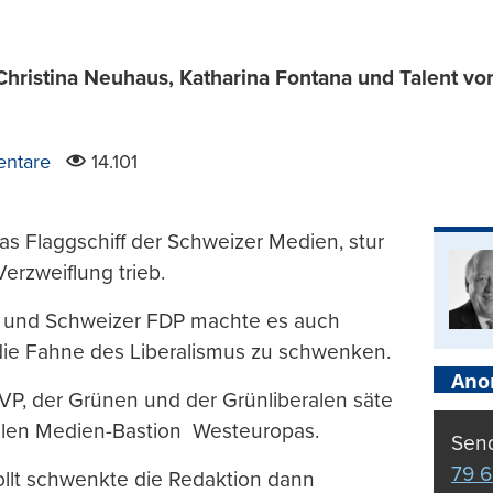
Christina Neuhaus, Katharina Fontana und Talent vom 
ntare
14.101
as Flaggschiff der Schweizer Medien, stur
Verzweiflung trieb.
r und Schweizer FDP machte es auch
 die Fahne des Liberalismus zu schwenken.
Ano
SVP, der Grünen und der Grünliberalen säte
eralen Medien-Bastion Westeuropas.
Send
79 6
ollt schwenkte die Redaktion dann