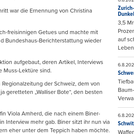
Zurich
ritt war die Ernennung von Christina
Dunke
3,5 Mr
Prozen
ich-freisinnigen Getues und machte mit
auf sc
d Bundeshaus-Berichterstattung wieder
Leben
tion aufgebaut, deren Artikel, Interviews
6.8.20
e Muss-Lektüre sind.
Schwer
Tiefba
en Regionalzeitung der Schweiz, dem von
Baum-
a geretteten „Walliser Bote“, den besten
Verwal
fin Viola Amherd, die nach einem Biner-
6.8.20
in Interview mehr gab. Biner sitzt ihr nun via
Schwit
Bern eher unter dem Teppich haben möchte.
Waffen