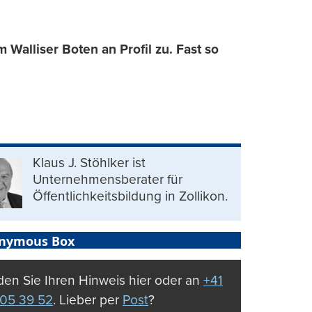
Walliser Boten an Profil zu. Fast so
Klaus J. Stöhlker ist
Unternehmens­berater für
Öffentlichkeits­bildung in Zollikon.
nymous Box
en Sie Ihren Hinweis hier oder an
+41
05 39 52
. Lieber per
Post
?