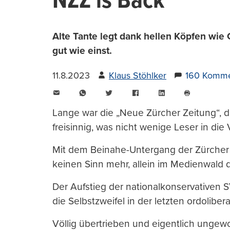
NZZ is Back
Alte Tante legt dank hellen Köpfen wie 
gut wie einst.
11.8.2023
Klaus Stöhlker
160 Komme
E-
WhatsApp
Twitter
Facebook
LinkedIn
Mail
Seite
drucken
Lange war die „Neue Zürcher Zeitung“, d
freisinnig, was nicht wenige Leser in die 
Mit dem Beinahe-Untergang der Zürche
keinen Sinn mehr, allein im Medienwald
Der Aufstieg der nationalkonservativen 
die Selbstzweifel in der letzten ordolib
Völlig übertrieben und eigentlich ungew