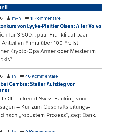
ell
26
mvh
11 Kommentare
konkurs von Lyyke-Pleitier Olsen: Alter Volvo
on für 3’500.-, paar Fränkli auf paar
, Anteil an Firma über 100 Fr.: Ist
ener Krypto-Opa Armer oder Meister im
ckis?
26
lh
46 Kommentare
 bei Cembra: Steiler Aufstieg von
ianer
t Officer kennt Swiss Banking vom
sagen – Kür zum Geschäftsleitungs-
ed nach „robustem Prozess“, sagt Bank.
26
lh
9 Kommentare