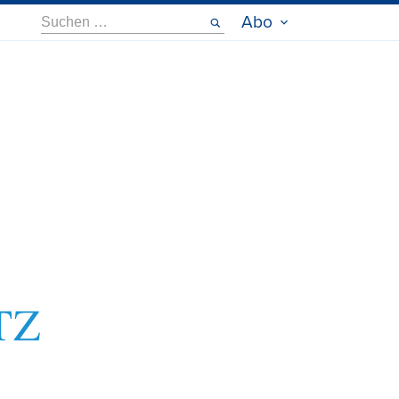
Suche
Abo
nach: