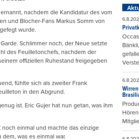
Aktu
 ernannt, nachdem die Kandidatur des vom
6.8.20
nken und Blocher-Fans Markus Somm von
Privat
ggefegt wurde.
Occasi
n Garde. Schlimmer noch, der Neue setzte
Bänkli
hl des Feuilletonchefs, nachdem der
gefall
seinem offiziellen Ruhestand freigegeben
Verste
6.8.20
end, fühlte sich als zweiter Frank
Wirren
euilleton in den Abgrund.
Brasil
Produc
nug ist. Eric Gujer hat nun getan, was ihm
Hören
Mitgli
Z noch einmal und machte das einzige
 dem, was es einmal war.
6.8.20