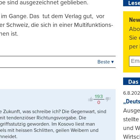
e sind ausgezeichnet geblieben.
Lese
im Gange. Das tut dem Verlag gut, vor
News
 Schweiz, die sich in einer Multifunktions-
Abo
en ist.
Sie
per 
Beste ▾
Beste
Neueste
Viele Antworten
Das
Kontrovers
6.8.20
193
„Deuts
0
Ausge
Die Zukunft, was schreibe ich? Die Gegenwart, sind
mit tendenziöser Richtungsvorgabe. Die
stellt
griffsstutzig geworden. Im Kosovo liest man
und Wi
els mit heissen Schlitten, geilen Weibern und
Wirtsc
hneidet.