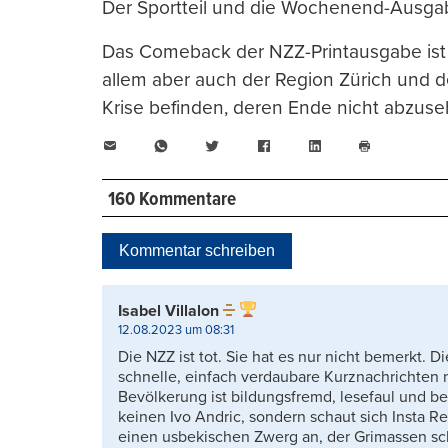
Der Sportteil und die Wochenend-Ausgab
Das Comeback der NZZ-Printausgabe ist 
allem aber auch der Region Zürich und der
Krise befinden, deren Ende nicht abzuseh
E-
WhatsApp
Twitter
Facebook
LinkedIn
Mail
Seite
drucken
160 Kommentare
Kommentar schreiben
Isabel Villalon
12.08.2023 um 08:31
Die NZZ ist tot. Sie hat es nur nicht bemerkt. 
schnelle, einfach verdaubare Kurznachrichten 
Bevölkerung ist bildungsfremd, lesefaul und be
keinen Ivo Andric, sondern schaut sich Insta Re
einen usbekischen Zwerg an, der Grimassen sc