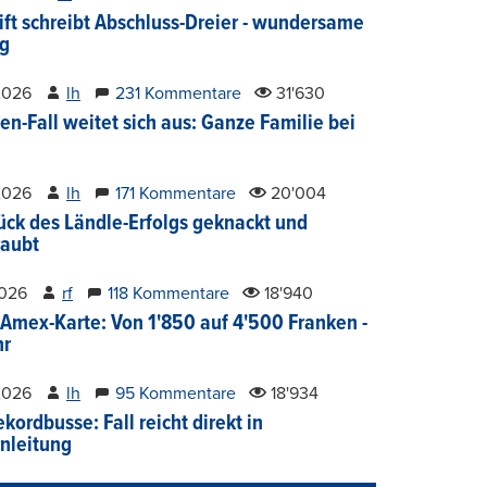
ift schreibt Abschluss-Dreier - wundersame
g
2026
lh
231 Kommentare
31'630
en-Fall weitet sich aus: Ganze Familie bei
2026
lh
171 Kommentare
20'004
ück des Ländle-Erfolgs geknackt und
aubt
2026
rf
118 Kommentare
18'940
Amex-Karte: Von 1'850 auf 4'500 Franken -
hr
2026
lh
95 Kommentare
18'934
kordbusse: Fall reicht direkt in
nleitung