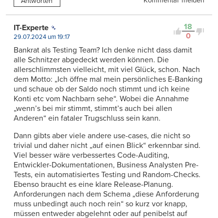
Kommentar melden
Antworten
18
IT-Experte
0
29.07.2024 um 19:17
Bankrat als Testing Team? Ich denke nicht dass damit
alle Schnitzer abgedeckt werden können. Die
allerschlimmsten vielleicht, mit viel Glück, schon. Nach
dem Motto: „Ich öffne mal mein persönliches E-Banking
und schaue ob der Saldo noch stimmt und ich keine
Konti etc vom Nachbarn sehe“. Wobei die Annahme
„wenn’s bei mir stimmt, stimmt’s auch bei allen
Anderen“ ein fataler Trugschluss sein kann.
Dann gibts aber viele andere use-cases, die nicht so
trivial und daher nicht „auf einen Blick“ erkennbar sind.
Viel besser wäre verbessertes Code-Auditing,
Entwickler-Dokumentationen, Business Analysten Pre-
Tests, ein automatisiertes Testing und Random-Checks.
Ebenso braucht es eine klare Release-Planung.
Anforderungen nach dem Schema „diese Anforderung
muss unbedingt auch noch rein“ so kurz vor knapp,
müssen entweder abgelehnt oder auf penibelst auf