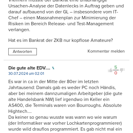
Vielmehr müsste der Bankrat eine unabhängige
Ursachen-Analyse der Datenlecks in Auftrag geben und
darauf aufbauend von der GL – insbesondere vom IT-
Chef – einen Massnahmenplan zur Minimierung der
Risiken im Bereich Release- und Test-Management
verlangen.
Hat es im Bankrat der ZKB nur kopflose Amateure?
Kommentar melden
Antworten
5
Die gute alte EDV….
0
30.07.2024 um 02:01
Es war in ca in der Mitte der 80er im letzten
Jahrtausend: Damals gab es weder PC noch Händis,
aber bei meinem dannzumaligen Arbeitgeber (die gute
alte Handelsbank NW) lief irgendwo im Keller ein
AS400, die Terminals waren von Bourroughs. Absolute
Hightech….
Da keiner so genau wusste was wann wo wie warum
(der Informatiker war vorher Lochkartenprogrammierer)
wurde wild drauflos programmiert. Es gab nicht mal ein