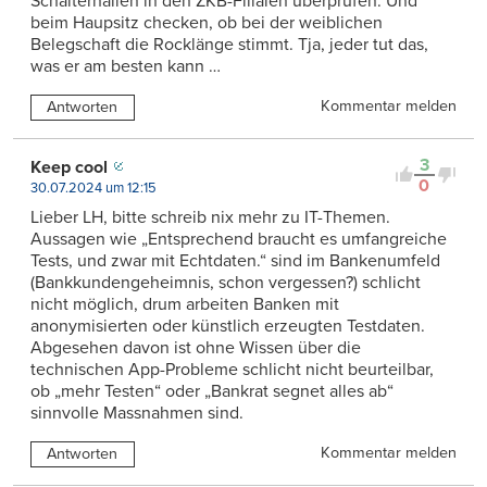
Schalterhallen in den ZKB-Filialen überprüfen. Und
beim Haupsitz checken, ob bei der weiblichen
Belegschaft die Rocklänge stimmt. Tja, jeder tut das,
was er am besten kann …
Kommentar melden
Antworten
3
Keep cool
0
30.07.2024 um 12:15
Lieber LH, bitte schreib nix mehr zu IT-Themen.
Aussagen wie „Entsprechend braucht es umfangreiche
Tests, und zwar mit Echtdaten.“ sind im Bankenumfeld
(Bankkundengeheimnis, schon vergessen?) schlicht
nicht möglich, drum arbeiten Banken mit
anonymisierten oder künstlich erzeugten Testdaten.
Abgesehen davon ist ohne Wissen über die
technischen App-Probleme schlicht nicht beurteilbar,
ob „mehr Testen“ oder „Bankrat segnet alles ab“
sinnvolle Massnahmen sind.
Kommentar melden
Antworten