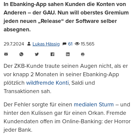
In Ebanking-App sahen Kunden die Konten von
Anderen – der GAU. Nun will oberstes Gremium
jeden neuen „Release“ der Software selber
absegnen.
29.7.2024
Lukas Hässig
61
15.565
E-
WhatsApp
Twitter
Facebook
LinkedIn
Mail
Seite
drucken
Der ZKB-Kunde traute seinen Augen nicht, als er
vor knapp 2 Monaten in seiner Ebanking-App
plötzlich
wildfremde Konti
, Saldi und
Transaktionen sah.
Der Fehler sorgte für einen
medialen Sturm
– und
hinter den Kulissen gar für einen Orkan. Fremde
Kundendaten offen im Online-Banking: der Horror
jeder Bank.