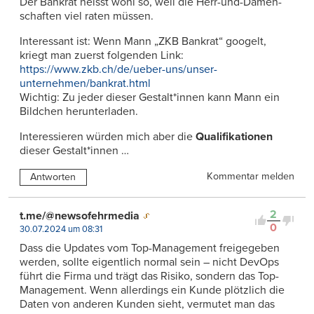
Der Bankrat heisst wohl so, weil die Herr-und-Damen-
schaften viel raten müssen.
Interessant ist: Wenn Mann „ZKB Bankrat“ googelt,
kriegt man zuerst folgenden Link:
https://www.zkb.ch/de/ueber-uns/unser-
unternehmen/bankrat.html
Wichtig: Zu jeder dieser Gestalt*innen kann Mann ein
Bildchen herunterladen.
Interessieren würden mich aber die
Qualifikationen
dieser Gestalt*innen …
Kommentar melden
Antworten
2
t.me/@newsofehrmedia
0
30.07.2024 um 08:31
Dass die Updates vom Top-Management freigegeben
werden, sollte eigentlich normal sein – nicht DevOps
führt die Firma und trägt das Risiko, sondern das Top-
Management. Wenn allerdings ein Kunde plötzlich die
Daten von anderen Kunden sieht, vermutet man das