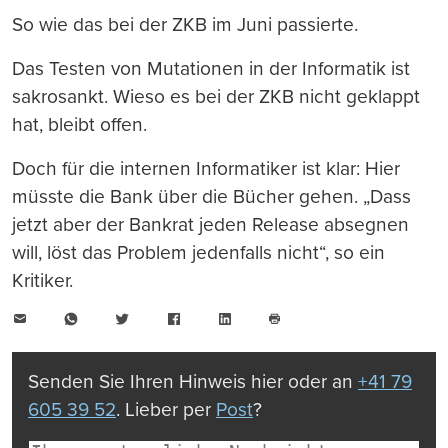
So wie das bei der ZKB im Juni passierte.
Das Testen von Mutationen in der Informatik ist
sakrosankt. Wieso es bei der ZKB nicht geklappt
hat, bleibt offen.
Doch für die internen Informatiker ist klar: Hier
müsste die Bank über die Bücher gehen. „Dass
jetzt aber der Bankrat jeden Release absegnen
will, löst das Problem jedenfalls nicht“, so ein
Kritiker.
E-
WhatsApp
Twitter
Facebook
LinkedIn
Mail
Seite
drucken
Senden Sie Ihren Hinweis hier oder an
+41 79
605 39 52
. Lieber per
Post
?