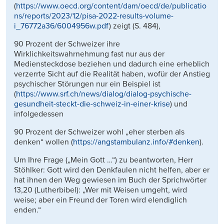
(
https://www.oecd.org/content/dam/oecd/de/publicatio
ns/reports/2023/12/pisa-2022-results-volume-
i_76772a36/6004956w.pdf
) zeigt (S. 484),
90 Prozent der Schweizer ihre
Wirklichkeitswahrnehmung fast nur aus der
Mediensteckdose beziehen und dadurch eine erheblich
verzerrte Sicht auf die Realität haben, wofür der Anstieg
psychischer Störungen nur ein Beispiel ist
(
https://www.srf.ch/news/dialog/dialog-psychische-
gesundheit-steckt-die-schweiz-in-einer-krise
) und
infolgedessen
90 Prozent der Schweizer wohl „eher sterben als
denken“ wollen (
https://angstambulanz.info/#denken
).
Um Ihre Frage („Mein Gott …“) zu beantworten, Herr
Stöhlker: Gott wird den Denkfaulen nicht helfen, aber er
hat ihnen den Weg gewiesen im Buch der Sprichwörter
13,20 (Lutherbibel): „Wer mit Weisen umgeht, wird
weise; aber ein Freund der Toren wird elendiglich
enden.“