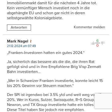
Immobilienmarkt damit für die nächsten 4 Jahre tot.
Kein vernünftiger Mensch investiert noch in die
abgehängte EU und schon gar nicht in deren
selbstgewählte Kolonialgebiete.
Kommentar melden
Antworten
6
Mark Nagel
0
21.12.2024 um 07:49
„Franken-Investoren hatten ein gutes 2024.“
Ja, sicherlich das bessere als die die, die ihren Rat
gefolgt sind und in ihre Empfohlene Brig Visp Zermatt
Bahn investierten…
„Wer in Schweizer Franken investierte, konnte leicht 15
bis 20% Gewinn vor Steuern machen.“
Der SPI ist irgendwo bei 3.5% ytd und weit weg von 15-
20%. Wer in Kuros, Sulzer, Swissquote, R+S Group, VZ,
Newron, und TX Group investierte hatte ein tolles Jahr.
Diese Titel haben Sie jedoch nie empfohlen.