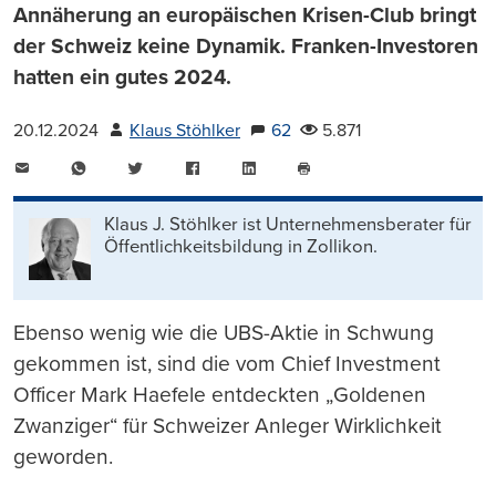
Annäherung an europäischen Krisen-Club bringt
der Schweiz keine Dynamik. Franken-Investoren
hatten ein gutes 2024.
20.12.2024
Klaus Stöhlker
62
5.871
E-
WhatsApp
Twitter
Facebook
LinkedIn
Mail
Seite
drucken
Klaus J. Stöhlker ist Unternehmens­berater für
Öffentlichkeits­bildung in Zollikon.
Ebenso wenig wie die UBS-Aktie in Schwung
gekommen ist, sind die vom Chief Investment
Officer Mark Haefele entdeckten „Goldenen
Zwanziger“ für Schweizer Anleger Wirklichkeit
geworden.