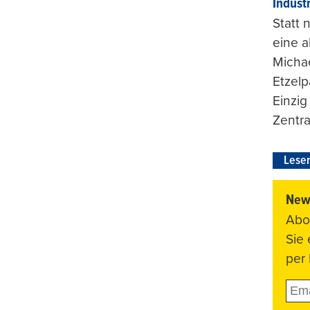
Indust
Statt
eine 
Michae
Etzelp
Einzig
Zentra
Leser
News
Abo
Sie
per 