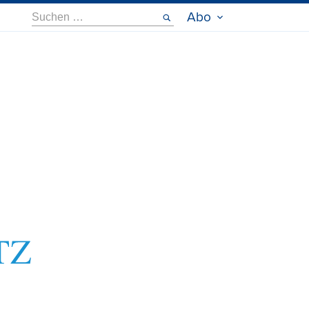
Suche
Abo
nach: