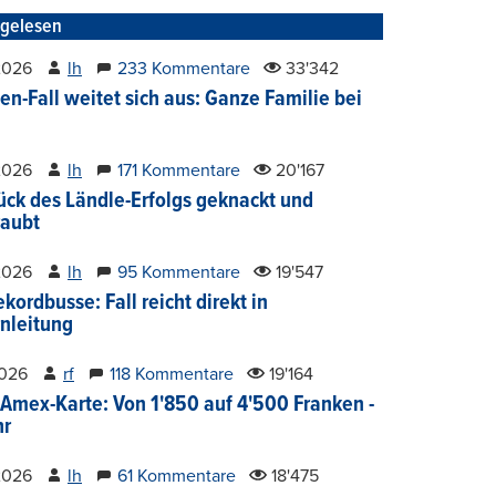
tgelesen
2026
lh
233 Kommentare
33'342
en-Fall weitet sich aus: Ganze Familie bei
2026
lh
171 Kommentare
20'167
ück des Ländle-Erfolgs geknackt und
aubt
2026
lh
95 Kommentare
19'547
kordbusse: Fall reicht direkt in
nleitung
2026
rf
118 Kommentare
19'164
Amex-Karte: Von 1'850 auf 4'500 Franken -
hr
2026
lh
61 Kommentare
18'475