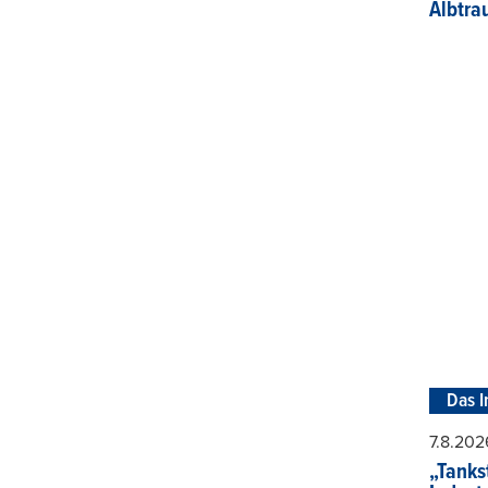
Albtra
Das I
7.8.202
„Tankst