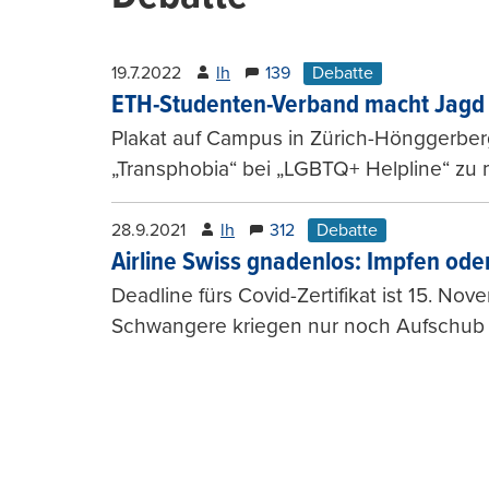
19.7.2022
lh
139
Debatte
ETH-Studenten-Verband macht Jagd 
Plakat auf Campus in Zürich-Hönggerber
„Transphobia“ bei „LGBTQ+ Helpline“ zu 
28.9.2021
lh
312
Debatte
Airline Swiss gnadenlos: Impfen ode
Deadline fürs Covid-Zertifikat ist 15. N
Schwangere kriegen nur noch Aufschub f