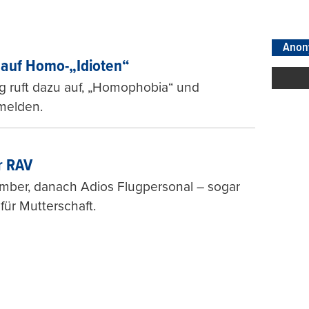
Anon
auf Homo-„Idioten“
g ruft dazu auf, „Homophobia“ und
melden.
r RAV
ovember, danach Adios Flugpersonal – sogar
ür Mutterschaft.