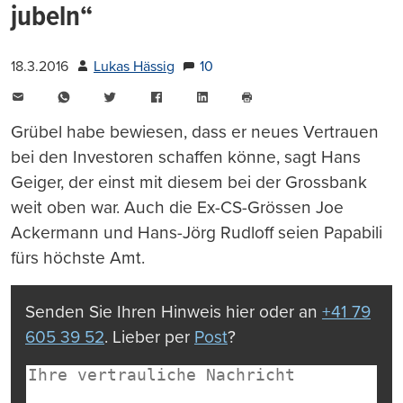
jubeln“
18.3.2016
Lukas Hässig
10
E-
WhatsApp
Twitter
Facebook
LinkedIn
Mail
Seite
drucken
Grübel habe bewiesen, dass er neues Vertrauen
bei den Investoren schaffen könne, sagt Hans
Geiger, der einst mit diesem bei der Grossbank
weit oben war. Auch die Ex-CS-Grössen Joe
Ackermann und Hans-Jörg Rudloff seien Papabili
fürs höchste Amt.
Senden Sie Ihren Hinweis hier oder an
+41 79
605 39 52
. Lieber per
Post
?