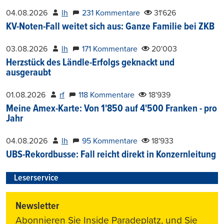
04.08.2026
lh
231 Kommentare
31'626
KV-Noten-Fall weitet sich aus: Ganze Familie bei ZKB
03.08.2026
lh
171 Kommentare
20'003
Herzstück des Ländle-Erfolgs geknackt und
ausgeraubt
01.08.2026
rf
118 Kommentare
18'939
Meine Amex-Karte: Von 1'850 auf 4'500 Franken - pro
Jahr
04.08.2026
lh
95 Kommentare
18'933
UBS-Rekordbusse: Fall reicht direkt in Konzernleitung
Leserservice
Newsletter
Abonnieren Sie Inside Paradeplatz, und Sie