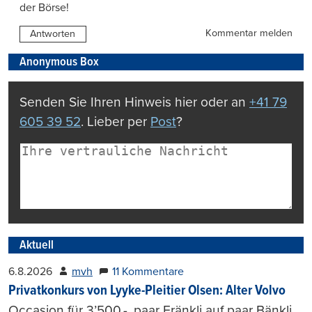
der Börse!
Kommentar melden
Antworten
Anonymous Box
Senden Sie Ihren Hinweis hier oder an
+41 79
605 39 52
. Lieber per
Post
?
Aktuell
6.8.2026
mvh
11 Kommentare
Privatkonkurs von Lyyke-Pleitier Olsen: Alter Volvo
Occasion für 3’500.-, paar Fränkli auf paar Bänkli,