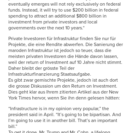
eventually emerges will not rely exclusively on federal
funds. Instead, it will try to use $200 billion in federal
spending to attract an additional $800 billion in
investment from private investors and local
governments over the next 10 years.“
Private Investoren für Infrastruktur finden Sie nur für
Projekte, die eine Rendite abwerfen. Die Sanierung der
maroden Infrastruktur ist jedoch so teuer, dass die
meisten privaten Investoren die Hände davon lassen,
weil der return of Investment auf 10 Jahre nicht stimmt.
Daher bleibt der grösste Teil der
Infrastrukturfinanzierung Staatsaufgabe.
Es gibt zwar gemischte Projekte, jedoch ist auch dort
die grosse Diskussion um den Return on Investment.
Dies geht klar aus Ihrem zitierten Artikel aus der New
York Times hervor, wenn Sie ihn denn gelesen hätten:
“Infrastructure is in my opinion very popular,” the
president said in April. “It’s going to be bipartisan. And
I’m going to use it in another bill. That’s an important
bill.”
To get it done, Mr. Trump and Mr. Cohn, a lifelong