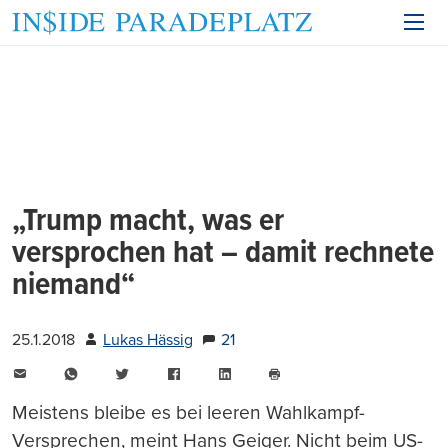
„Trump macht, was er
versprochen hat – damit rechnete
niemand“
25.1.2018
Lukas Hässig
21
E-
WhatsApp
Twitter
Facebook
LinkedIn
Mail
Seite
drucken
Meistens bleibe es bei leeren Wahlkampf-
Versprechen, meint Hans Geiger. Nicht beim US-