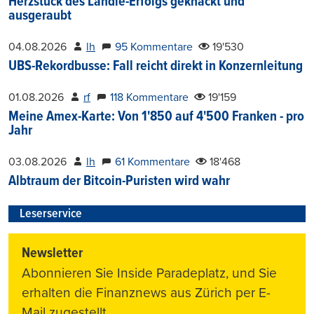
Herzstück des Ländle-Erfolgs geknackt und
ausgeraubt
04.08.2026
lh
95 Kommentare
19'530
UBS-Rekordbusse: Fall reicht direkt in Konzernleitung
01.08.2026
rf
118 Kommentare
19'159
Meine Amex-Karte: Von 1'850 auf 4'500 Franken - pro
Jahr
03.08.2026
lh
61 Kommentare
18'468
Albtraum der Bitcoin-Puristen wird wahr
Leserservice
Newsletter
Abonnieren Sie Inside Paradeplatz, und Sie
erhalten die Finanznews aus Zürich per E-
Mail zugestellt.