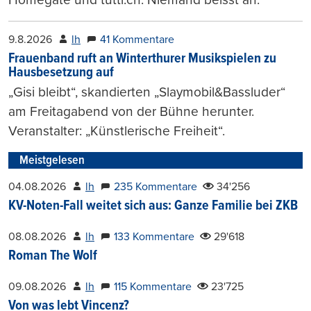
9.8.2026
lh
41 Kommentare
Frauenband ruft an Winterthurer Musikspielen zu
Hausbesetzung auf
„Gisi bleibt“, skandierten „Slaymobil&Bassluder“
am Freitagabend von der Bühne herunter.
Veranstalter: „Künstlerische Freiheit“.
Meistgelesen
04.08.2026
lh
235 Kommentare
34'256
KV-Noten-Fall weitet sich aus: Ganze Familie bei ZKB
08.08.2026
lh
133 Kommentare
29'618
Roman The Wolf
09.08.2026
lh
115 Kommentare
23'725
Von was lebt Vincenz?