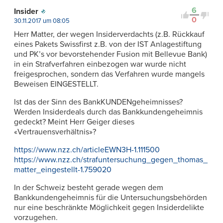
Kontrovers
6
Insider
0
30.11.2017 um 08:05
Herr Matter, der wegen Insiderverdachts (z.B. Rückkauf
eines Pakets Swissfirst z.B. von der IST Anlagestiftung
und PK’s vor bevorstehender Fusion mit Bellevue Bank)
in ein Strafverfahren einbezogen war wurde nicht
freigesprochen, sondern das Verfahren wurde mangels
Beweisen EINGESTELLT.
Ist das der Sinn des BankKUNDENgeheimnisses?
Werden Insiderdeals durch das Bankkundengeheimnis
gedeckt? Meint Herr Geiger dieses
«Vertrauensverhältnis»?
https://www.nzz.ch/articleEWN3H-1.111500
https://www.nzz.ch/strafuntersuchung_gegen_thomas_
matter_eingestellt-1.759020
In der Schweiz besteht gerade wegen dem
Bankkundengeheimnis für die Untersuchungsbehörden
nur eine beschränkte Möglichkeit gegen Insiderdelikte
vorzugehen.