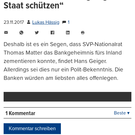
Staat schützen“
23.11.2017
Lukas Hässig
1
E-
WhatsApp
Twitter
Facebook
LinkedIn
Mail
Seite
drucken
Deshalb ist es ein Segen, dass SVP-Nationalrat
Thomas Matter das Bankgeheimnis fürs Inland
zementieren konnte, findet Hans Geiger.
Allerdings sei dies nur ein Polit-Bekenntnis. Die
Banken würden am liebsten alles offenlegen.
1 Kommentar
Beste ▾
Beste
Neueste
Kommentar schreiben
Viele Antworten