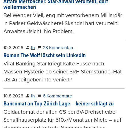
Affäre Merzbacher: Star-Anwalt verurteilt, darf
weitermachen
Bei Wenger Vieli, eng mit verstorbenem Milliardär,
in Pariser Geldwäscherei-Skandal hart verurteilt.
Anwaltsaufsicht: No Problem.
10.8.2026
lh
23 Kommentare
Roman The Wolf löscht sein LinkedIn
Viral-Banking-Star kriegt kalte Füsse nach
Massen-Hysterie ob seiner SRF-Sternstunde. Hat
US-Arbeitgeber interveniert?
10.8.2026
lh
6 Kommentare
Bancomat an Top-Zürich-Lage – keiner schlägt zu
Geldautomat der alten CS bei öV-Drehscheibe
Schaffhauserplatz für 510.-/Monat zur Miete – auf
Homegate und tutti.ch. Niemand beisst an.