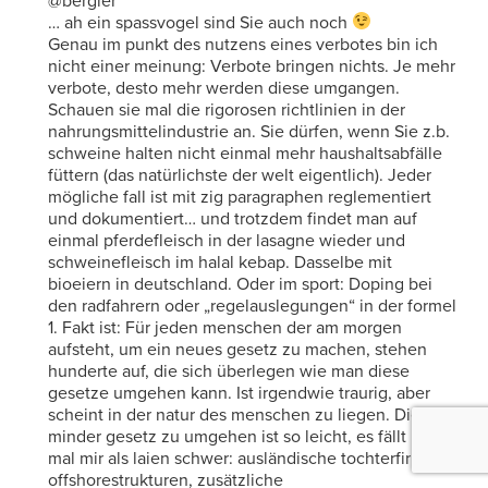
@bergler
… ah ein spassvogel sind Sie auch noch
Genau im punkt des nutzens eines verbotes bin ich
nicht einer meinung: Verbote bringen nichts. Je mehr
verbote, desto mehr werden diese umgangen.
Schauen sie mal die rigorosen richtlinien in der
nahrungsmittelindustrie an. Sie dürfen, wenn Sie z.b.
schweine halten nicht einmal mehr haushaltsabfälle
füttern (das natürlichste der welt eigentlich). Jeder
mögliche fall ist mit zig paragraphen reglementiert
und dokumentiert… und trotzdem findet man auf
einmal pferdefleisch in der lasagne wieder und
schweinefleisch im halal kebap. Dasselbe mit
bioeiern in deutschland. Oder im sport: Doping bei
den radfahrern oder „regelauslegungen“ in der formel
1. Fakt ist: Für jeden menschen der am morgen
aufsteht, um ein neues gesetz zu machen, stehen
hunderte auf, die sich überlegen wie man diese
gesetze umgehen kann. Ist irgendwie traurig, aber
scheint in der natur des menschen zu liegen. Dieses
minder gesetz zu umgehen ist so leicht, es fällt nicht
mal mir als laien schwer: ausländische tochterfirmen,
offshorestrukturen, zusätzliche