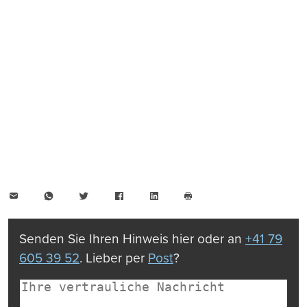
E-
WhatsApp
Twitter
Facebook
LinkedIn
Mail
Seite
drucken
Senden Sie Ihren Hinweis hier oder an
+41 79
605 39 52
. Lieber per
Post
?