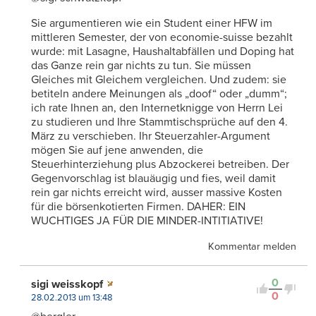
Sie argumentieren wie ein Student einer HFW im
mittleren Semester, der von economie-suisse bezahlt
wurde: mit Lasagne, Haushaltabfällen und Doping hat
das Ganze rein gar nichts zu tun. Sie müssen
Gleiches mit Gleichem vergleichen. Und zudem: sie
betiteln andere Meinungen als „doof“ oder „dumm“;
ich rate Ihnen an, den Internetknigge von Herrn Lei
zu studieren und Ihre Stammtischsprüche auf den 4.
März zu verschieben. Ihr Steuerzahler-Argument
mögen Sie auf jene anwenden, die
Steuerhinterziehung plus Abzockerei betreiben. Der
Gegenvorschlag ist blauäugig und fies, weil damit
rein gar nichts erreicht wird, ausser massive Kosten
für die börsenkotierten Firmen. DAHER: EIN
WUCHTIGES JA FÜR DIE MINDER-INTITIATIVE!
Kommentar melden
0
sigi weisskopf
0
28.02.2013 um 13:48