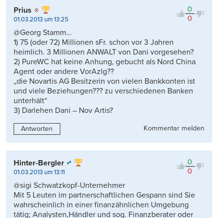
0
Prius
0
01.03.2013 um 13:25
@Georg Stamm…
1) 75 (oder 72) Millionen sFr. schon vor 3 Jahren
heimlich. 3 Millionen ANWALT von Dani vorgesehen?
2) PureWC hat keine Anhung, gebucht als Nord China
Agent oder andere VorAzlg??
„die Novartis AG Besitzerin von vielen Bankkonten ist
und viele Beziehungen??? zu verschiedenen Banken
unterhält“
3) Darlehen Dani – Nov Artis?
Kommentar melden
Antworten
0
Hinter-Bergler
0
01.03.2013 um 13:11
@sigi Schwatzkopf-Unternehmer
Mit 5 Leuten im partnerschaftlichen Gespann sind Sie
wahrscheinlich in einer finanzähnlichen Umgebung
tätig; Analysten,Händler und sog. Finanzberater oder