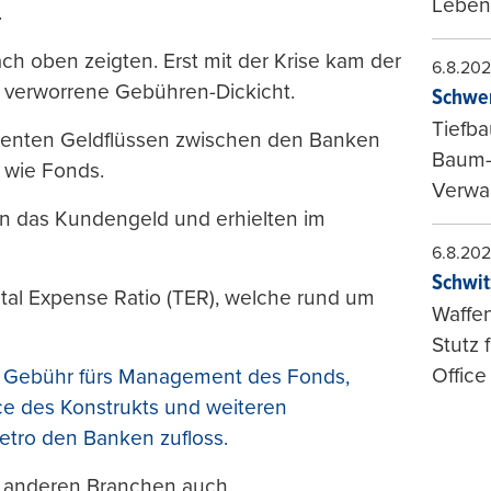
Leben
.
ch oben zeigten. Erst mit der Krise kam der
6.8.20
s verworrene Gebühren-Dickicht.
Schwer
Tiefba
arenten Geldflüssen zwischen den Banken
Baum-
 wie Fonds.
Verwal
n das Kundengeld und erhielten im
6.8.20
Schwit
tal Expense Ratio (TER), welche rund um
Waffen
Stutz 
Office
r Gebühr fürs Management des Fonds,
nce des Konstrukts und weiteren
etro den Banken zufloss.
in anderen Branchen auch.