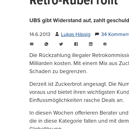
Retro-Rubel rollt
UBS gibt Widerstand auf, zahlt geschul
14.6.2013
Lukas Hässig
34 Komment
E-
WhatsApp
Twitter
Facebook
LinkedIn
Mail
Seite
drucken
Die Rückzahlung illegaler Retrokommis
Milliarden kosten. Mit einem Mix aus Zu
Schaden zu begrenzen.
Derzeit ist Zuckerbrot angesagt. Die Num
voraus und bietet ihren wichtigsten Ku
Einflussmöglichkeiten rasche Deals an.
In diesen Wochen offerieren Berater und
die in diese Kategorie fallen und mit de
Globallösung.