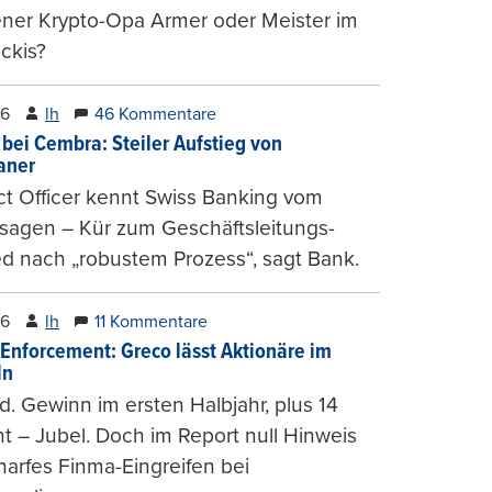
ener Krypto-Opa Armer oder Meister im
ckis?
26
lh
46 Kommentare
 bei Cembra: Steiler Aufstieg von
ianer
t Officer kennt Swiss Banking vom
sagen – Kür zum Geschäftsleitungs-
ed nach „robustem Prozess“, sagt Bank.
26
lh
11 Kommentare
-Enforcement: Greco lässt Aktionäre im
ln
d. Gewinn im ersten Halbjahr, plus 14
t – Jubel. Doch im Report null Hinweis
harfes Finma-Eingreifen bei