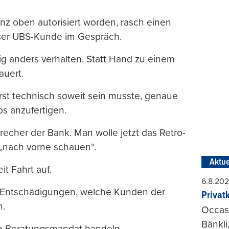
ganz oben autorisiert worden, rasch einen
sser UBS-Kunde im Gespräch.
ig anders verhalten. Statt Hand zu einem
auert.
erst technisch soweit sein musste, genaue
os anzufertigen.
precher der Bank. Man wolle jetzt das Retro-
 „nach vorne schauen“.
Aktue
t Fahrt auf.
6.8.20
n Entschädigungen, welche Kunden der
Privat
n.
Occasi
Bänkli
ne Beratungsmandat handeln.