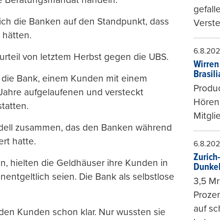
gefall
sich die Banken auf den Standpunkt, dass
Verste
 hätten.
6.8.20
urteil von letztem Herbst gegen die UBS.
Wirren
Brasil
s die Bank, einem Kunden mit einem
Produc
Jahre aufgelaufenen und versteckt
Hören
tatten.
Mitgli
odell zusammen, das den Banken während
rt hatte.
6.8.20
Zurich
en, hielten die Geldhäuser ihre Kunden in
Dunke
nentgeltlich seien. Die Bank als selbstlose
3,5 Mr
.
Prozen
auf sc
den Kunden schon klar. Nur wussten sie