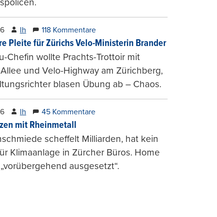
spolicen.
26
lh
118 Kommentare
e Pleite für Zürichs Velo-Ministerin Brander
u-Chefin wollte Prachts-Trottoir mit
Allee und Velo-Highway am Zürichberg,
tungsrichter blasen Übung ab – Chaos.
26
lh
45 Kommentare
zen mit Rheinmetall
schmiede scheffelt Milliarden, hat kein
für Klimaanlage in Zürcher Büros. Home
 „vorübergehend ausgesetzt“.