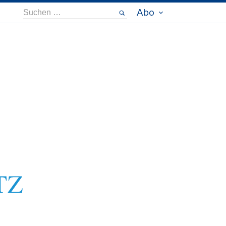
Suche
Abo
nach: