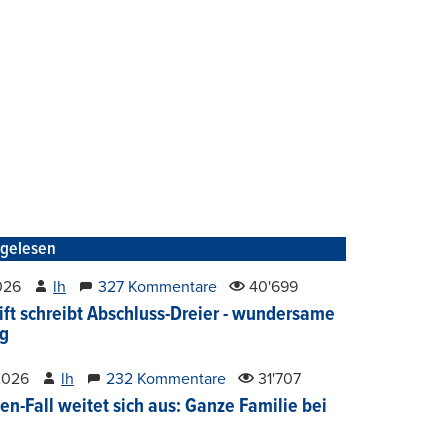
tgelesen
2026
lh
327 Kommentare
40'699
ift schreibt Abschluss-Dreier - wundersame
g
2026
lh
232 Kommentare
31'707
en-Fall weitet sich aus: Ganze Familie bei