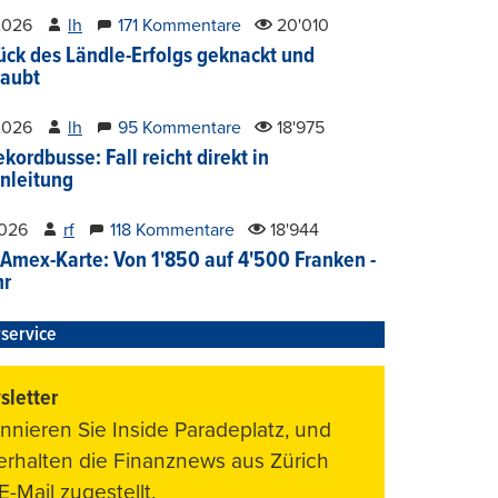
2026
lh
171 Kommentare
20'010
ück des Ländle-Erfolgs geknackt und
aubt
2026
lh
95 Kommentare
18'975
kordbusse: Fall reicht direkt in
nleitung
2026
rf
118 Kommentare
18'944
Amex-Karte: Von 1'850 auf 4'500 Franken -
hr
service
letter
nnieren Sie Inside Paradeplatz, und
 erhalten die Finanznews aus Zürich
E-Mail zugestellt.