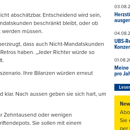
03.08.
Herzst
ht abschätzbar. Entscheidend wird sein,
ausger
ndatskunden beschränkt bleibt, oder ob
t werden müssen.
04.08.
UBS-Re
 überzeugt, dass auch Nicht-Mandatskunden
Konzer
Retros haben. „Jeder Richter würde so
t.
01.08.
Meine 
szenario. Ihre Bilanzen würden erneut
pro Ja
Leser
d klar. Nach aussen geben sie sich hart, um
News
Abo
 paar Zehntausend oder wenigen
Sie
ftendepots. Sie sollen mit einem
per 