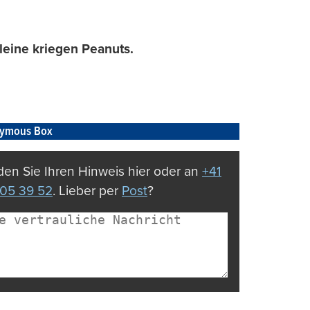
leine kriegen Peanuts.
ymous Box
en Sie Ihren Hinweis hier oder an
+41
05 39 52
. Lieber per
Post
?