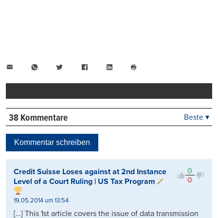
E-
WhatsApp
Twitter
Facebook
LinkedIn
Mail
Seite
drucken
38 Kommentare
Beste ▾
Beste
Neueste
Kommentar schreiben
Viele Antworten
Kontrovers
0
Credit Suisse Loses against at 2nd Instance
0
Level of a Court Ruling | US Tax Program
19.05.2014 um 13:54
[…] This 1st article covers the issue of data transmission