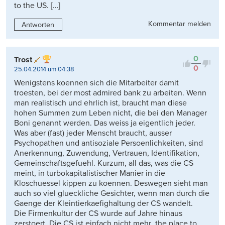
to the US. […]
Kommentar melden
Antworten
0
Trost
0
25.04.2014 um 04:38
Wenigstens koennen sich die Mitarbeiter damit
troesten, bei der most admired bank zu arbeiten. Wenn
man realistisch und ehrlich ist, braucht man diese
hohen Summen zum Leben nicht, die bei den Manager
Boni genannt werden. Das weiss ja eigentlich jeder.
Was aber (fast) jeder Menscht braucht, ausser
Psychopathen und antisoziale Persoenlichkeiten, sind
Anerkennung, Zuwendung, Vertrauen, Identifikation,
Gemeinschaftsgefuehl. Kurzum, all das, was die CS
meint, in turbokapitalistischer Manier in die
Kloschuessel kippen zu koennen. Deswegen sieht man
auch so viel glueckliche Gesichter, wenn man durch die
Gaenge der Kleintierkaefighaltung der CS wandelt.
Die Firmenkultur der CS wurde auf Jahre hinaus
zerstoert. Die CS ist einfach nicht mehr ‚the place to