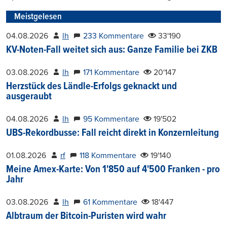
Meistgelesen
04.08.2026
lh
233 Kommentare
33'190
KV-Noten-Fall weitet sich aus: Ganze Familie bei ZKB
03.08.2026
lh
171 Kommentare
20'147
Herzstück des Ländle-Erfolgs geknackt und
ausgeraubt
04.08.2026
lh
95 Kommentare
19'502
UBS-Rekordbusse: Fall reicht direkt in Konzernleitung
01.08.2026
rf
118 Kommentare
19'140
Meine Amex-Karte: Von 1'850 auf 4'500 Franken - pro
Jahr
03.08.2026
lh
61 Kommentare
18'447
Albtraum der Bitcoin-Puristen wird wahr