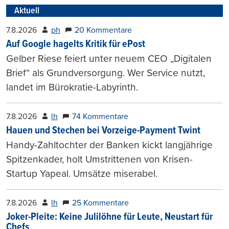
Aktuell
7.8.2026
ph
20 Kommentare
Auf Google hagelts Kritik für ePost
Gelber Riese feiert unter neuem CEO „Digitalen
Brief“ als Grundversorgung. Wer Service nutzt,
landet im Bürokratie-Labyrinth.
7.8.2026
lh
74 Kommentare
Hauen und Stechen bei Vorzeige-Payment Twint
Handy-Zahltochter der Banken kickt langjährige
Spitzenkader, holt Umstrittenen von Krisen-
Startup Yapeal. Umsätze miserabel.
7.8.2026
lh
25 Kommentare
Joker-Pleite: Keine Julilöhne für Leute, Neustart für
Chefs