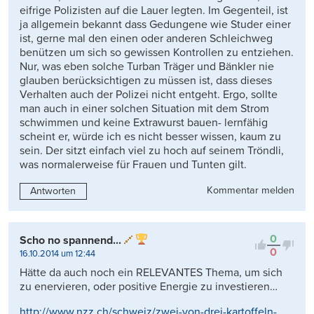
eifrige Polizisten auf die Lauer legten. Im Gegenteil, ist
ja allgemein bekannt dass Gedungene wie Studer einer
ist, gerne mal den einen oder anderen Schleichweg
benützen um sich so gewissen Kontrollen zu entziehen.
Nur, was eben solche Turban Träger und Bänkler nie
glauben berücksichtigen zu müssen ist, dass dieses
Verhalten auch der Polizei nicht entgeht. Ergo, sollte
man auch in einer solchen Situation mit dem Strom
schwimmen und keine Extrawurst bauen- lernfähig
scheint er, würde ich es nicht besser wissen, kaum zu
sein. Der sitzt einfach viel zu hoch auf seinem Tröndli,
was normalerweise für Frauen und Tunten gilt.
Kommentar melden
Antworten
0
Scho no spannend...
0
16.10.2014 um 12:44
Hätte da auch noch ein RELEVANTES Thema, um sich
zu enervieren, oder positive Energie zu investieren…
http://www.nzz.ch/schweiz/zwei-von-drei-kartoffeln-