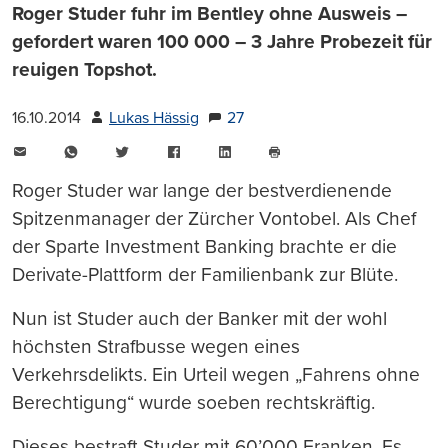
Roger Studer fuhr im Bentley ohne Ausweis –
gefordert waren 100 000 – 3 Jahre Probezeit für
reuigen Topshot.
16.10.2014
Lukas Hässig
27
E-
WhatsApp
Twitter
Facebook
LinkedIn
Mail
Seite
drucken
Roger Studer war lange der bestverdienende
Spitzenmanager der Zürcher Vontobel. Als Chef
der Sparte Investment Banking brachte er die
Derivate-Plattform der Familienbank zur Blüte.
Nun ist Studer auch der Banker mit der wohl
höchsten Strafbusse wegen eines
Verkehrsdelikts. Ein Urteil wegen „Fahrens ohne
Berechtigung“ wurde soeben rechtskräftig.
Dieses bestraft Studer mit 60’000 Franken. Es