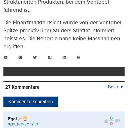
Strukturierten Produkten, bei dem Vontobel
führend ist.
Die Finanzmarktaufsicht wurde von der Vontobel-
Spitze proaktiv über Studers Straftat informiert,
heisst es. Die Behörde habe keine Massnahmen
ergriffen.
E-
WhatsApp
Twitter
Facebook
LinkedIn
Mail
Seite
drucken
27 Kommentare
Beste ▾
Beste
Neueste
Kommentar schreiben
Viele Antworten
Kontrovers
0
Egal
0
18.10.2014 um 12:31