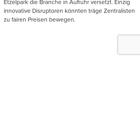
Etzelpark die Branche in Aufruhr versetzt. Einzig
innovative Disruptoren könnten träge Zentralisten
zu fairen Preisen bewegen.
Push-Nachrichten
Möchten Sie Push-Nachrichten erhalten, wenn wir
wichtige News veröffentlichen? Abmeldung jederzeit
in den Browser‑Einstellungen möglich.
Ja, benachrichtigen
Nicht jetzt