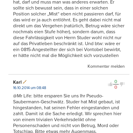
hat, darf und muss man was anderes erwarten. Er
sollte sich bewusst sein, dass in einer solchen
Position solcher „Mist“ eben nicht passieren darf, für
das wird er ja auch entlöhnt. Es geht dabei nicht mal
direkt um das Vergehen (natürlich, Betrug wäre sicher
nochmals eien Stufe höher), sondern darum, dass
diese Fahrlässigkeit von Herrn Studer wohl nicht nur
auf das Privatleben beschränkt ist. Und btw: wäre er
ein 0815-Angestellter der sich bei Vontobel bewirbt,
er hätte nicht mal die Möglichkeit sich vorzustellen
Kommentar melden
0
Karl
0
16.10.2014 um 08:48
@Mr Life: bitte ersparen Sie uns Ihr Pseudo-
Saubermann-Geschwätz. Studer hat Mist gebaut, ist
hingestanden, hat seinen Fehler eingestanden und
zahlt. Damit ist die Sache erledigt. Wir sprechen hier
von einem trivialen Verkehrsdelikt ohne
Personenschaden und nicht von Betrug, Mord oder
Totschlag. Bitte etwas mehr Augenmass.