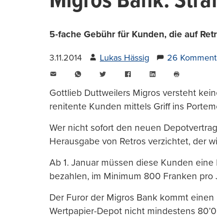
Migros Bank: Stra
5-fache Gebühr für Kunden, die auf Retr
3.11.2014
Lukas Hässig
26 Komment
E-
WhatsApp
Twitter
Facebook
LinkedIn
Mail
Seite
drucken
Gottlieb Duttweilers Migros versteht kein
renitente Kunden mittels Griff ins Port
Wer nicht sofort den neuen Depotvertrag
Herausgabe von Retros verzichtet, der wi
Ab 1. Januar müssen diese Kunden eine 
bezahlen, im Minimum 800 Franken pro J
Der Furor der Migros Bank kommt einen 
Wertpapier-Depot nicht mindestens 80’0