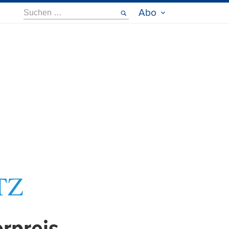
Suche
Abo
nach: