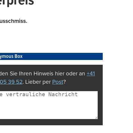
rpreis
ausschmiss.
ymous Box
en Sie Ihren Hinweis hier oder an
+41
05 39 52
. Lieber per
Post
?