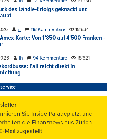
2026
lh
171 Kommentare
19'930
ück des Ländle-Erfolgs geknackt und
aubt
2026
rf
118 Kommentare
18'834
Amex-Karte: Von 1'850 auf 4'500 Franken -
hr
2026
lh
94 Kommentare
18'621
kordbusse: Fall reicht direkt in
nleitung
service
letter
nnieren Sie Inside Paradeplatz, und
 erhalten die Finanznews aus Zürich
E-Mail zugestellt.