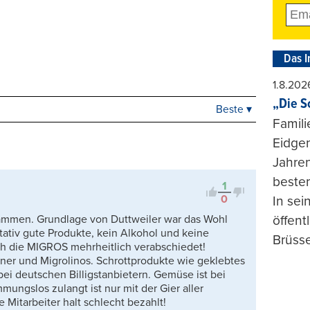
Das I
1.8.202
„Die S
Beste ▾
Beste
Famili
Neueste
Eidgen
Viele Antworten
Jahren
Kontrovers
beste
1
0
In se
mmen. Grundlage von Duttweiler war das Wohl
öffent
ativ gute Produkte, kein Alkohol und keine
Brüsse
h die MIGROS mehrheitlich verabschiedet!
ner und Migrolinos. Schrottprodukte wie geklebtes
bei deutschen Billigstanbietern. Gemüse ist bei
ngslos zulangt ist nur mit der Gier aller
itarbeiter halt schlecht bezahlt!