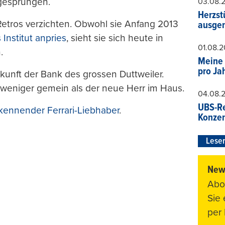
fgesprungen.
03.08.
Herzst
 Retros verzichten. Obwohl sie Anfang 2013
ausger
 Institut anpries
, sieht sie sich heute in
01.08.
.
Meine 
pro Ja
kunft der Bank des grossen Duttweiler.
 weniger gemein als der neue Herr im Haus.
04.08.
UBS-Re
kennender Ferrari-Liebhaber
.
Konzer
Leser
News
Abo
Sie
per 