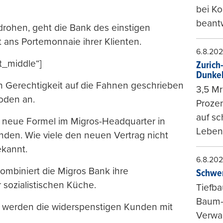
bei K
beantw
drohen, geht die Bank des einstigen
kt ans Portemonnaie ihrer Klienten.
6.8.20
t_middle“]
Zurich
Dunke
ch Gerechtigkeit auf die Fahnen geschrieben
3,5 Mr
hoden an.
Prozen
auf sc
die neue Formel im Migros-Headquarter in
Leben
den. Wie viele den neuen Vertrag nicht
ekannt.
6.8.20
ombiniert die Migros Bank ihre
Schwer
 sozialistischen Küche.
Tiefba
Baum-
 werden die widerspenstigen Kunden mit
Verwal