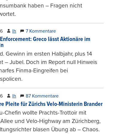
onsumbank haben – Fragen nicht
ortet.
26
lh
7 Kommentare
-Enforcement: Greco lässt Aktionäre im
ln
d. Gewinn im ersten Halbjahr, plus 14
t – Jubel. Doch im Report null Hinweis
harfes Finma-Eingreifen bei
spolicen.
26
lh
87 Kommentare
e Pleite für Zürichs Velo-Ministerin Brander
u-Chefin wollte Prachts-Trottoir mit
Allee und Velo-Highway am Zürichberg,
tungsrichter blasen Übung ab – Chaos.