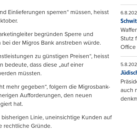
und Einlieferungen sperren“ müssen, heisst
6.8.20
ktober.
Schwit
Waffen
arketingleiter begründen Sperre und
Stutz 
man bei der Migros Bank anstreben würde.
Office
stleistungen zu günstigen Preisen“, heisst
n bedeute, dass diese „auf einer
5.8.20
Jüdisc
 werden müssten.
Präsid
cht mehr gegeben“, folgern die Migrosbank-
auch n
sherigen Aufforderungen, den neuen
denkma
iert hat.
 bisherigen Linie, uneinsichtige Kunden auf
se rechtliche Gründe.