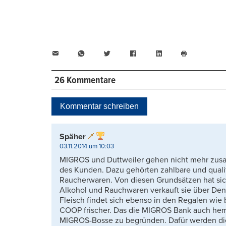
E-
WhatsApp
Twitter
Facebook
LinkedIn
Mail
Seite
drucken
26 Kommentare
Kommentar schreiben
Späher
03.11.2014 um 10:03
MIGROS und Duttweiler gehen nicht mehr zusa
des Kunden. Dazu gehörten zahlbare und qualit
Raucherwaren. Von diesen Grundsätzen hat sic
Alkohol und Rauchwaren verkauft sie über Den
Fleisch findet sich ebenso in den Regalen wie 
COOP frischer. Das die MIGROS Bank auch hemmu
MIGROS-Bosse zu begründen. Dafür werden die M