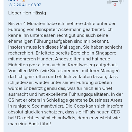
0
18.12.2014 um 08:07
Lieber Herr Hässig
Bis vor 4 Monaten habe ich mehrere Jahre unter der
Führung von Hanspeter Ackermann gearbeitet. Ich
kenne ihn unterdessen recht gut und auch seine
ehemaligen Führungsaufgaben sind mir bekannt.
Insofern muss ich dieses Mal sagen, Sie haben schlecht
recherchiert. Er leitete bereits Bereiche in Singapore
mit mehreren Hundert Angestellten und hat neue
Einheiten (vor allem auch im Kreditwesen) aufgebaut.
Von allen MD’s (wie Sie es nennen: mittlerer Manager)
darf ich ganz offen und ehrlich verlauten lassen, dass
ich jederzeit wieder unter seiner Führung arbeiten
würde! Er besitzt genau das, was für mich ein Chef
ausmacht und hat excellente Führungsqualitäten. In der
CS hat er öfters in Schieflage geratene Bussiness Areas
in ruhigere See manövriert. Die Coop kann sich insofern
absolut glücklich schätzen, dass sie HP als neuen CEO
hat! Da geht es nämlich aufwärts, denn er versteht wie
man eine Bank führt!