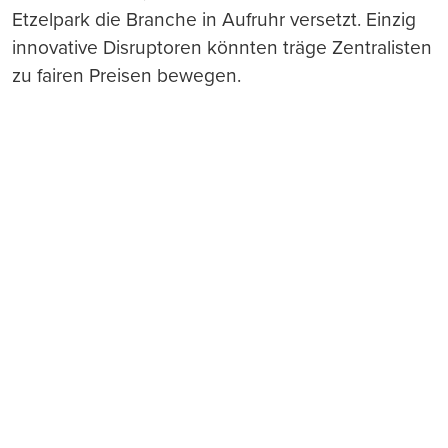
Etzelpark die Branche in Aufruhr versetzt. Einzig
innovative Disruptoren könnten träge Zentralisten
zu fairen Preisen bewegen.
Push-Nachrichten
Möchten Sie Push-Nachrichten erhalten, wenn wir
wichtige News veröffentlichen? Abmeldung jederzeit
in den Browser‑Einstellungen möglich.
Ja, benachrichtigen
Nicht jetzt