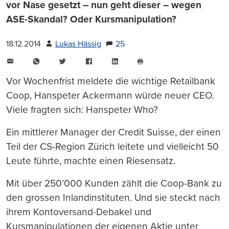
vor Nase gesetzt – nun geht dieser – wegen
ASE-Skandal? Oder Kursmanipulation?
18.12.2014
Lukas Hässig
25
E-
WhatsApp
Twitter
Facebook
LinkedIn
Mail
Seite
drucken
Vor Wochenfrist meldete die wichtige Retailbank
Coop, Hanspeter Ackermann würde neuer CEO.
Viele fragten sich: Hanspeter Who?
Ein mittlerer Manager der Credit Suisse, der einen
Teil der CS-Region Zürich leitete und vielleicht 50
Leute führte, machte einen Riesensatz.
Mit über 250’000 Kunden zählt die Coop-Bank zu
den grossen Inlandinstituten. Und sie steckt nach
ihrem Kontoversand-Debakel und
Kursmanipulationen der eigenen Aktie unter