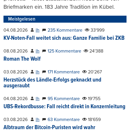
Briefmarken ein. 183 Jahre Tradition im Kübel.
Meistgelesen
04.08.2026
lh
235 Kommentare
33'999
KV-Noten-Fall weitet sich aus: Ganze Familie bei ZKB
08.08.2026
lh
125 Kommentare
24'388
Roman The Wolf
03.08.2026
lh
171 Kommentare
20'267
Herzstück des Ländle-Erfolgs geknackt und
ausgeraubt
04.08.2026
lh
95 Kommentare
19'755
UBS-Rekordbusse: Fall reicht direkt in Konzernleitung
03.08.2026
lh
63 Kommentare
18'659
Albtraum der Bitcoin-Puristen wird wahr