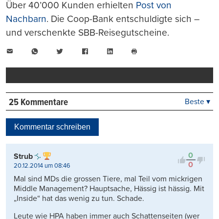
Über 40’000 Kunden erhielten
Post von
Nachbarn
. Die Coop-Bank entschuldigte sich –
und verschenkte SBB-Reisegutscheine.
E-
WhatsApp
Twitter
Facebook
LinkedIn
Mail
Seite
drucken
25 Kommentare
Beste ▾
Beste
Neueste
Kommentar schreiben
Viele Antworten
Kontrovers
0
Strub
0
20.12.2014 um 08:46
Mal sind MDs die grossen Tiere, mal Teil vom mickrigen
Middle Management? Hauptsache, Hässig ist hässig. Mit
„Inside“ hat das wenig zu tun. Schade.
Leute wie HPA haben immer auch Schattenseiten (wer