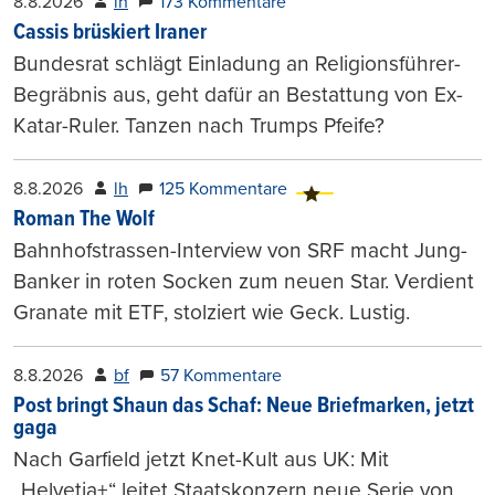
8.8.2026
lh
173 Kommentare
Cassis brüskiert Iraner
Bundesrat schlägt Einladung an Religionsführer-
Begräbnis aus, geht dafür an Bestattung von Ex-
Katar-Ruler. Tanzen nach Trumps Pfeife?
8.8.2026
lh
125 Kommentare
Roman The Wolf
Bahnhofstrassen-Interview von SRF macht Jung-
Banker in roten Socken zum neuen Star. Verdient
Granate mit ETF, stolziert wie Geck. Lustig.
8.8.2026
bf
57 Kommentare
Post bringt Shaun das Schaf: Neue Briefmarken, jetzt
gaga
Nach Garfield jetzt Knet-Kult aus UK: Mit
„Helvetia+“ leitet Staatskonzern neue Serie von