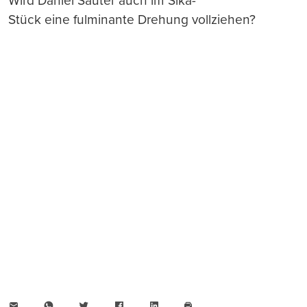
Wird Daniel Sauter auch im Sika-
Stück eine fulminante Drehung vollziehen?
E-
WhatsApp
Twitter
Facebook
LinkedIn