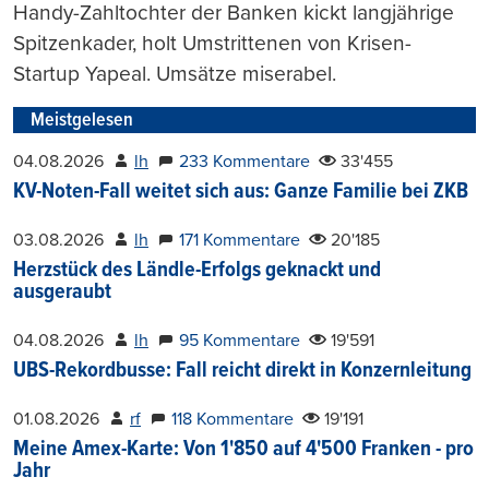
Handy-Zahltochter der Banken kickt langjährige
Spitzenkader, holt Umstrittenen von Krisen-
Startup Yapeal. Umsätze miserabel.
Meistgelesen
04.08.2026
lh
233 Kommentare
33'455
KV-Noten-Fall weitet sich aus: Ganze Familie bei ZKB
03.08.2026
lh
171 Kommentare
20'185
Herzstück des Ländle-Erfolgs geknackt und
ausgeraubt
04.08.2026
lh
95 Kommentare
19'591
UBS-Rekordbusse: Fall reicht direkt in Konzernleitung
01.08.2026
rf
118 Kommentare
19'191
Meine Amex-Karte: Von 1'850 auf 4'500 Franken - pro
Jahr