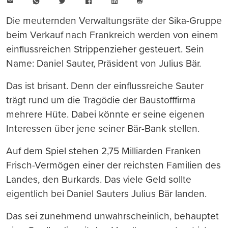
E-
WhatsApp
Twitter
Facebook
LinkedIn
Mail
Seite
drucken
Die meuternden Verwaltungsräte der Sika-Gruppe
beim Verkauf nach Frankreich werden von einem
einflussreichen Strippenzieher gesteuert. Sein
Name: Daniel Sauter, Präsident von Julius Bär.
Das ist brisant. Denn der einflussreiche Sauter
trägt rund um die Tragödie der Baustofffirma
mehrere Hüte. Dabei könnte er seine eigenen
Interessen über jene seiner Bär-Bank stellen.
Auf dem Spiel stehen 2,75 Milliarden Franken
Frisch-Vermögen einer der reichsten Familien des
Landes, den Burkards. Das viele Geld sollte
eigentlich bei Daniel Sauters Julius Bär landen.
Das sei zunehmend unwahrscheinlich, behauptet