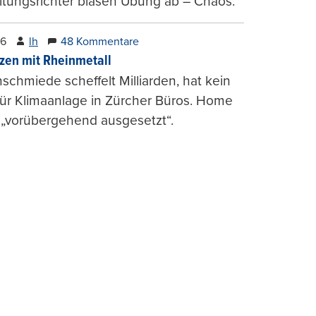
tungsrichter blasen Übung ab – Chaos.
26
lh
48 Kommentare
zen mit Rheinmetall
schmiede scheffelt Milliarden, hat kein
für Klimaanlage in Zürcher Büros. Home
 „vorübergehend ausgesetzt“.