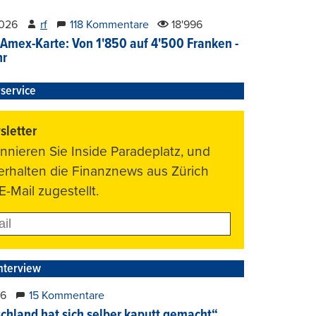
2026
rf
118 Kommentare
18'996
Amex-Karte: Von 1'850 auf 4'500 Franken -
hr
service
letter
nnieren Sie Inside Paradeplatz, und
 erhalten die Finanznews aus Zürich
E-Mail zugestellt.
nterview
26
15 Kommentare
chland hat sich selber kaputt gemacht“