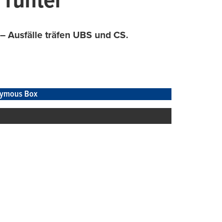
 runter
 – Ausfälle träfen UBS und CS.
ymous Box