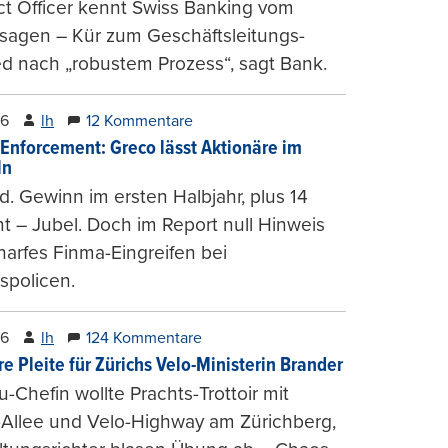
t Officer kennt Swiss Banking vom
sagen – Kür zum Geschäftsleitungs-
ed nach „robustem Prozess“, sagt Bank.
26
lh
12 Kommentare
-Enforcement: Greco lässt Aktionäre im
ln
d. Gewinn im ersten Halbjahr, plus 14
t – Jubel. Doch im Report null Hinweis
harfes Finma-Eingreifen bei
spolicen.
26
lh
124 Kommentare
e Pleite für Zürichs Velo-Ministerin Brander
u-Chefin wollte Prachts-Trottoir mit
Allee und Velo-Highway am Zürichberg,