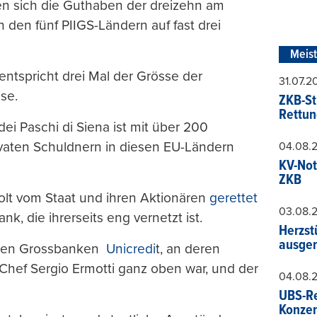
n sich die Guthaben der dreizehn am
 den fünf PIIGS-Ländern auf fast drei
Meis
entspricht drei Mal der Grösse der
31.07.
se.
ZKB-St
Rettun
dei Paschi di Siena ist mit über 200
ivaten Schuldnern in diesen EU-Ländern
04.08.
KV-Not
ZKB
olt vom Staat und ihren Aktionären
gerettet
03.08.
nk, die ihrerseits eng vernetzt ist.
Herzst
ausger
schen Grossbanken
Unicredi
t, an deren
-Chef Sergio Ermotti ganz oben war, und der
04.08.
UBS-Re
Konzer