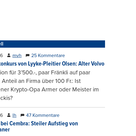
ll
26
mvh
25 Kommentare
konkurs von Lyyke-Pleitier Olsen: Alter Volvo
on für 3’500.-, paar Fränkli auf paar
, Anteil an Firma über 100 Fr.: Ist
ener Krypto-Opa Armer oder Meister im
ckis?
26
lh
47 Kommentare
 bei Cembra: Steiler Aufstieg von
ianer