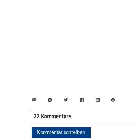
E-
WhatsApp
Twitter
Facebook
LinkedIn
Mail
Seite
drucken
22 Kommentare
Kommentar schreiben