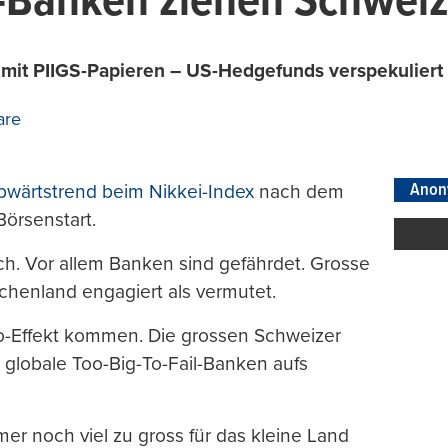
-Banken ziehen Schweiz
l mit PIIGS-Papieren – US-Hedgefunds verspekuliert
are
Anon
bwärtstrend beim Nikkei-Index
nach dem
örsenstart.
h. Vor allem Banken sind gefährdet. Grosse
iechenland engagiert als vermutet.
no-Effekt kommen. Die grossen Schweizer
ls globale Too-Big-To-Fail-Banken aufs
er noch viel zu gross für das kleine Land