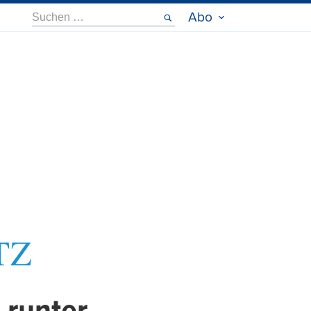
Suche
Abo
nach: