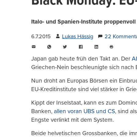
Black Monday: EU
Italo- und Spanien-Institute proppenvol
6.7.2015
Lukas Hässig
22 Komment
E-
WhatsApp
Twitter
Facebook
LinkedIn
Mail
Seite
drucken
Japan gab heute früh den Takt an. Der
A
Griechen-Nein beschleunigte sich nach B
Nun droht an Europas Börsen ein Einbruc
EU-Kreditinstitute sind viel stärker in Gr
Kippt der Inselstaat, kann es zum Domi
Banken,
allen voran UBS und CS
, sind a
Engste verlinkt mit dem System.
Beide helvetischen Grossbanken, die imm