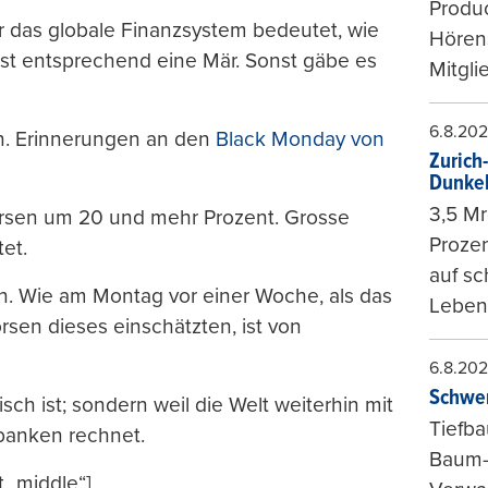
Produc
r das globale Finanzsystem bedeutet, wie
Hören
ist entsprechend eine Mär. Sonst gäbe es
Mitgli
6.8.20
en. Erinnerungen an den
Black Monday von
Zurich
Dunke
3,5 Mr
örsen um 20 und mehr Prozent. Grosse
Prozen
et.
auf sc
en. Wie am Montag vor einer Woche, als das
Leben
sen dieses einschätzten, ist von
6.8.20
Schwer
sch ist; sondern weil die Welt weiterhin mit
Tiefba
banken rechnet.
Baum-
t_middle“]