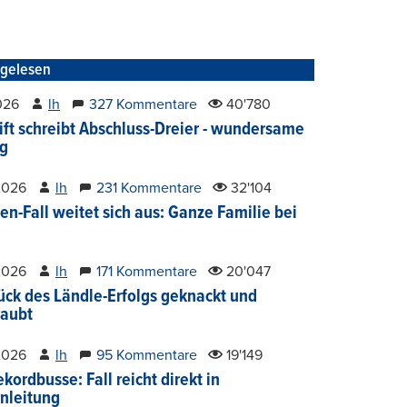
tgelesen
2026
lh
327 Kommentare
40'780
ift schreibt Abschluss-Dreier - wundersame
g
2026
lh
231 Kommentare
32'104
en-Fall weitet sich aus: Ganze Familie bei
2026
lh
171 Kommentare
20'047
ück des Ländle-Erfolgs geknackt und
aubt
2026
lh
95 Kommentare
19'149
kordbusse: Fall reicht direkt in
nleitung