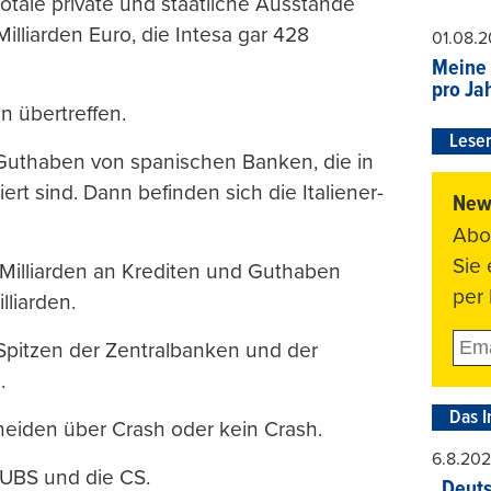
totale private und staatliche Ausstände
lliarden Euro, die Intesa gar 428
01.08.
Meine 
pro Ja
 übertreffen.
Leser
n Guthaben von spanischen Banken, die in
t sind. Dann befinden sich die Italiener-
News
Abo
Sie
Milliarden an Krediten und Guthaben
per 
liarden.
Spitzen der Zentralbanken und der
.
Das I
eiden über Crash oder kein Crash.
6.8.20
 UBS und die CS.
„Deuts