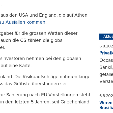
.
aus den USA und England, die auf Athen
zu Ausfällen kommen
.
geber für die grossen Wetten dieser
Aktue
 auch die CS zählen die global
6.8.20
el.
Privat
ssinvestoren nehmen bei den globalen
Occasi
auf eine Karte.
Bänkli
gefall
enland. Die Risikoaufschläge nahmen lange
Verste
ass das Gröbste überstanden sei.
ur Sanierung nach EU-Vorstellungen steht
6.8.20
n den letzten 5 Jahren, seit Griechenland
Wirren
Brasil