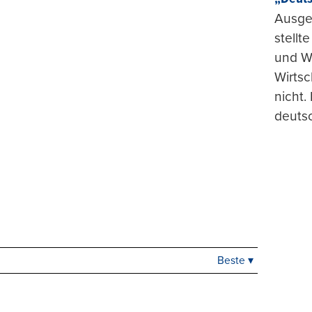
Ausge
stellt
und Wi
Wirtsc
nicht.
deuts
Beste ▾
Beste
Neueste
Viele Antworten