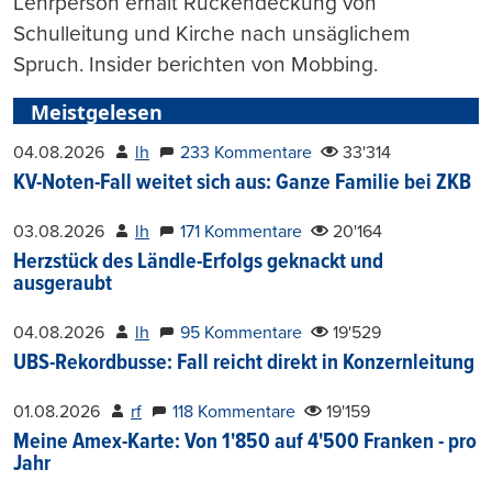
Lehrperson erhält Rückendeckung von
Schulleitung und Kirche nach unsäglichem
Spruch. Insider berichten von Mobbing.
Meistgelesen
04.08.2026
lh
233 Kommentare
33'314
KV-Noten-Fall weitet sich aus: Ganze Familie bei ZKB
03.08.2026
lh
171 Kommentare
20'164
Herzstück des Ländle-Erfolgs geknackt und
ausgeraubt
04.08.2026
lh
95 Kommentare
19'529
UBS-Rekordbusse: Fall reicht direkt in Konzernleitung
01.08.2026
rf
118 Kommentare
19'159
Meine Amex-Karte: Von 1'850 auf 4'500 Franken - pro
Jahr