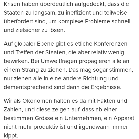
Krisen haben
ü
berdeutlich aufgedeckt, da
ss
die
Staaten zu langsam, zu ineffizient und teilweise
ü
berfordert sind, um komplexe Probleme schnell
und zielsicher zu l
ö
sen.
Auf globaler Ebene gibt es etliche Konferenzen
und Treffen der Staaten, die aber relativ wenig
bewirken. Bei Umweltfragen propagieren alle an
einem Strang zu ziehen. Das mag sogar stimmen,
nur ziehen alle in eine andere Richtung und
dementsprechend sind dann die Ergebnisse.
Wir als
Ö
konomen halten es da mit Fakten und
Zahlen, und diese zeigen auf, da
ss
ab einer
bestimmen Gr
öss
e ein Unternehmen, ein Apparat
nicht mehr produktiv ist und irgendwann immer
kippt.