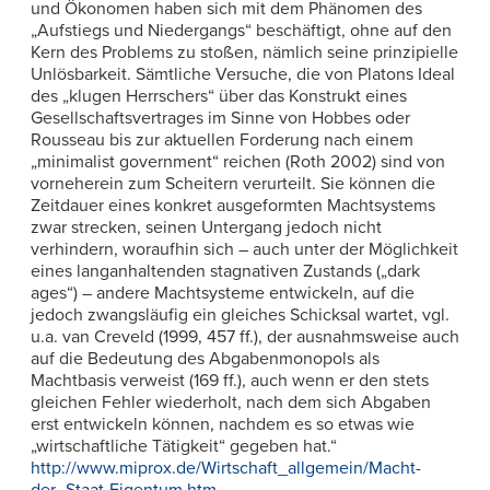
und Ökonomen haben sich mit dem Phänomen des
„Aufstiegs und Niedergangs“ beschäftigt, ohne auf den
Kern des Problems zu stoßen, nämlich seine prinzipielle
Unlösbarkeit. Sämtliche Versuche, die von Platons Ideal
des „klugen Herrschers“ über das Konstrukt eines
Gesellschaftsvertrages im Sinne von Hobbes oder
Rousseau bis zur aktuellen Forderung nach einem
„minimalist government“ reichen (Roth 2002) sind von
vorneherein zum Scheitern verurteilt. Sie können die
Zeitdauer eines konkret ausgeformten Machtsystems
zwar strecken, seinen Untergang jedoch nicht
verhindern, woraufhin sich – auch unter der Möglichkeit
eines langanhaltenden stagnativen Zustands („dark
ages“) – andere Machtsysteme entwickeln, auf die
jedoch zwangsläufig ein gleiches Schicksal wartet, vgl.
u.a. van Creveld (1999, 457 ff.), der ausnahmsweise auch
auf die Bedeutung des Abgabenmonopols als
Machtbasis verweist (169 ff.), auch wenn er den stets
gleichen Fehler wiederholt, nach dem sich Abgaben
erst entwickeln können, nachdem es so etwas wie
„wirtschaftliche Tätigkeit“ gegeben hat.“
http://www.miprox.de/Wirtschaft_allgemein/Macht-
der_Staat-Eigentum.htm