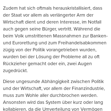
Zudem hat sich oftmals herauskristallisiert, da
ss
der Staat vor allem als verl
ä
ngerter Arm der
Wirtschaft dient und deren Interesse, im Notfall
auch gegen seine B
ü
rger, vertritt. W
ä
hrend die
beim Volk umstrittenen Ma
ss
nahmen zur Banken-
und Eurorettung und zum Freihandelsabkommen
z
ü
gig von der Politik vorangetrieben wurden,
wurden bei der L
ö
sung der Probleme all zu oft
R
ü
ckzieher gemacht oder ein, zwei Augen
zugedr
ü
ckt.
Diese ungesunde Abh
ä
ngigkeit zwischen Politik
und der Wirtschaft, vor allem der Finanzindustrie,
mu
ss
zum Wohle aller durchbrochen werden.
Ansonsten wird das System
ü
ber kurz oder lang
kollabieren, da die Umverteilung von Verm
ö
gen