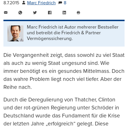
8.7.2015
Marc Friedrich
8
E-
WhatsApp
Twitter
Facebook
LinkedIn
Mail
Seite
drucken
Marc Friedrich ist Autor mehrerer Bestseller
und betreibt die Friedrich & Partner
Vermögenssicherung.
Die Vergangenheit zeigt, dass sowohl zu viel Staat
als auch zu wenig Staat ungesund sind. Wie
immer benötigt es ein gesundes Mittelmass. Doch
das wahre Problem liegt noch viel tiefer. Aber der
Reihe nach.
Durch die Deregulierung von Thatcher, Clinton
und der rot-gr
ü
nen Regierung unter Schr
ö
der in
Deutschland wurde das Fundament f
ü
r die Krise
der letzten Jahre „erfolgreich“ gelegt. Diese