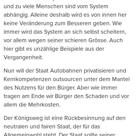
und zu viele Menschen sind vom System
abh
ä
ngig. Alleine deshalb wird es von innen her
keine Ver
ä
nderung zum Besseren geben. Wie
immer wird das System an sich selbst scheitern,
vor allem wegen seiner schieren Gr
öss
e. Auch
hier gibt es unz
ä
hlige Beispiele aus der
Vergangenheit.
Nun will der Staat Autobahnen privatisieren und
Kernkompetenzen outsourcen unter dem Mantel
des Nutzens f
ü
r den B
ü
rger. Aber wie immer
tragen am Ende wir B
ü
rger den Schaden und vor
allem die Mehrkosten.
Der K
ö
nigsweg ist eine R
ü
ckbesinnung auf den
neutralen und fairen Staat, der f
ü
r das
Allgemeinwohl steht. Der Staat sollte seiner