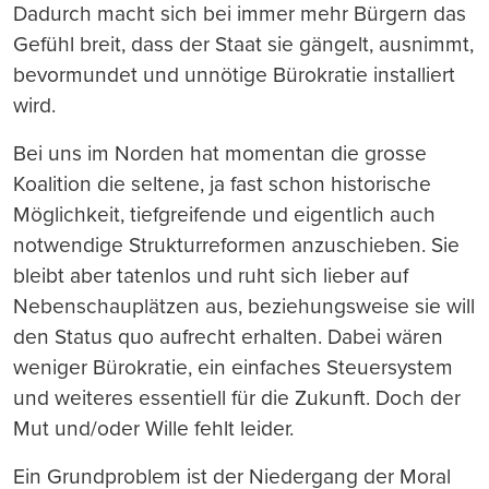
Dadurch macht sich bei immer mehr B
ü
rgern das
Gef
ü
hl breit, da
ss
der Staat sie g
ä
ngelt, ausnimmt,
bevormundet und unn
ö
tige B
ü
rokratie installiert
wird.
Bei uns im Norden hat momentan die gro
ss
e
Koalition die seltene, ja fast schon historische
M
ö
glichkeit, tiefgreifende und eigentlich auch
notwendige Strukturreformen anzuschieben. Sie
bleibt aber tatenlos und ruht sich lieber auf
Nebenschaupl
ä
tzen aus, beziehungsweise sie will
den Status quo aufrecht erhalten. Dabei w
ä
ren
weniger B
ü
rokratie, ein einfaches Steuersystem
und weiteres essentiell f
ü
r die Zukunft. Doch der
Mut und/oder Wille fehlt leider.
Ein Grundproblem ist der Niedergang der Moral