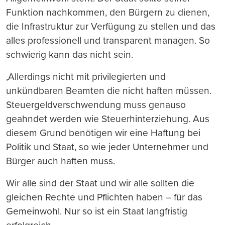
Funktion nachkommen, den B
ü
rgern zu dienen,
die Infrastruktur zur Verf
ü
gung zu stellen und das
alles professionell und transparent managen. So
schwierig kann das nicht sein.
,Allerdings nicht mit privilegierten und
unk
ü
ndbaren Beamten die nicht haften m
üss
en.
Steuergeldverschwendung mu
ss
genauso
geahndet werden wie Steuerhinterziehung.
Aus
diesem Grund ben
ö
tigen wir eine Haftung bei
Politik und Staat, so wie jeder Unternehmer und
B
ü
rger auch haften muss.
Wir alle sind der Staat und wir alle sollten die
gleichen Rechte und Pflichten haben – f
ü
r das
Gemeinwohl. Nur so ist ein Staat langfristig