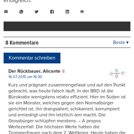
erfolgreich.
E-
WhatsApp
Twitter
Facebook
LinkedIn
Mail
Seite
drucken
8 Kommentare
Beste ▾
Beste
Neueste
Kommentar schreiben
Viele Antworten
Kontrovers
0
Der Rückbauer, Alicante
0
16.07.2015 um 19:30
Kurz und prägnant zusammengefasst und auf den Punkt
gebracht, was heute falsch läuft. In der BRD ist die
Bürokratie wenigstens relativ effizient. Hier im Süden ist
sie ein Monster, welches gegen den Normalbürger
gerichtet ist, ihn drangsaliert, schikaniert, korrumpiert
und erniedrigt und ihn letztlich arm macht. Die
Grossbürger schlüpfen meistens. – A propos
Wertezerfall: Die höchsten Werte hatten die
Trümmerfrauen nach dem 2. Weltkrieg. Heute haben die