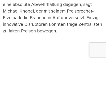
eine absolute Abwehrhaltung dagegen, sagt
Michael Knobel, der mit seinem Preisbrecher-
Etzelpark die Branche in Aufruhr versetzt. Einzig
innovative Disruptoren könnten träge Zentralisten
zu fairen Preisen bewegen.
Push-Nachrichten
Möchten Sie Push-Nachrichten erhalten, wenn wir
wichtige News veröffentlichen? Abmeldung jederzeit
in den Browser‑Einstellungen möglich.