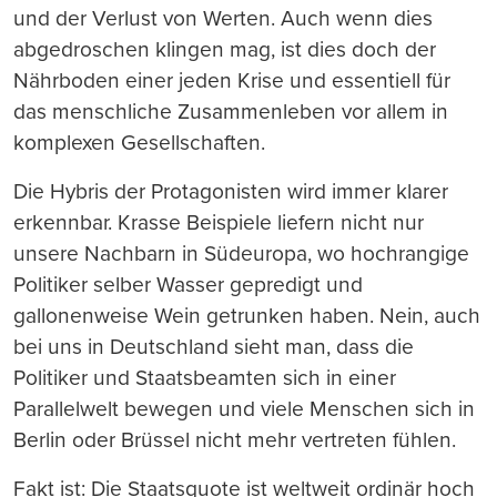
und der
Verlust von
Werten. Auch wenn dies
abgedroschen klingen mag, ist dies doch der
N
ä
hrboden einer jeden Krise und essentiell f
ü
r
das menschliche Zusammenleben vor allem in
komplexen Gesellschaften.
Die Hybris der Protagonisten wird immer klarer
erkennbar. Krasse Beispiele liefern nicht nur
unsere Nachbarn in S
ü
deuropa, wo
hochrangige
Politiker selber Wasser gepredigt und
gallonenweise Wein getrunken haben. Nein, auch
bei uns in Deutschland sieht man, dass die
Politiker und Staatsbeamten sich in einer
Parallelwelt bewegen und viele Menschen sich in
Berlin oder Br
ü
ssel nicht mehr vertreten f
ü
hlen.
Fakt ist: Die Staatsquote ist weltweit ordin
ä
r hoch