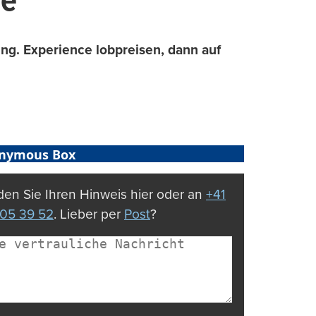
ge
ung. Experience lobpreisen, dann auf
nymous Box
en Sie Ihren Hinweis hier oder an
+41
05 39 52
. Lieber per
Post
?