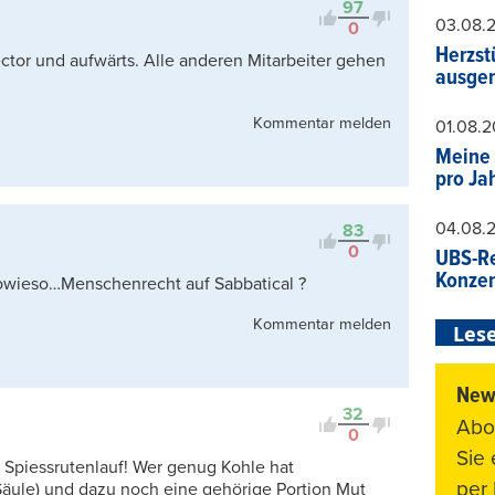
97
03.08.
0
Herzst
ector und aufwärts. Alle anderen Mitarbeiter gehen
ausger
Kommentar melden
01.08.
Meine 
pro Ja
04.08.
83
0
UBS-Re
Konzer
owieso…Menschenrecht auf Sabbatical ?
Kommentar melden
Lese
News
32
Abo
0
Sie
Spiessrutenlauf! Wer genug Kohle hat
per 
Säule) und dazu noch eine gehörige Portion Mut