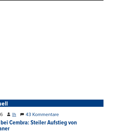
ell
26
lh
43 Kommentare
 bei Cembra: Steiler Aufstieg von
ianer