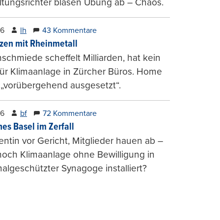
tungsrichter blasen Übung ab – Chaos.
26
lh
43 Kommentare
zen mit Rheinmetall
schmiede scheffelt Milliarden, hat kein
für Klimaanlage in Zürcher Büros. Home
 „vorübergehend ausgesetzt“.
26
bf
72 Kommentare
hes Basel im Zerfall
entin vor Gericht, Mitglieder hauen ab –
och Klimaanlage ohne Bewilligung in
lgeschützter Synagoge installiert?