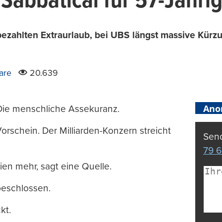
 Sabbatical für 57-Jähri
bezahlten Extraurlaub, bei UBS längst massive Kürz
are
20.639
Ano
. Die menschliche Assekuranz.
orschein. Der Milliarden-Konzern streicht
Send
79 6
ien mehr, sagt eine Quelle.
beschlossen.
kt.