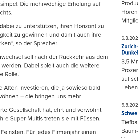
Produc
t simpel: Die mehrwöchige Erholung auf
Hören
chts.
Mitgli
e dabei zu unterstützen, ihren Horizont zu
tigkeit zu gewinnen und damit auch ihre
6.8.20
rken“, so der Sprecher.
Zurich
Dunke
nwechsel soll nach der Rückkehr aus dem
3,5 Mr
 werden. Dabei spielt auch die weitere
Prozen
 Rolle.“
auf sc
Leben
e Alten investieren, die ja sowieso bald
wöhnen – die bringen uns mehr.
6.8.20
rte Gesellschaft hat, ehrt und verwöhnt
Schwer
hre Super-Multis treten sie mit Füssen.
Tiefba
Baum-
 Feinsten. Für jedes Firmenjahr einen