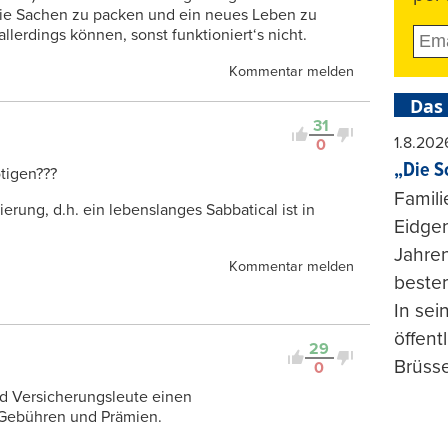
 die Sachen zu packen und ein neues Leben zu
lerdings können, sonst funktioniert‘s nicht.
Kommentar melden
Das
31
1.8.202
0
„Die S
ötigen???
Famili
erung, d.h. ein lebenslanges Sabbatical ist in
Eidgen
Jahren
Kommentar melden
beste
In se
öffent
29
Brüsse
0
d Versicherungsleute einen
n Gebühren und Prämien.