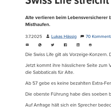
Swiss Life streicht
Alte verlieren beim Lebensversicherer 
Misthaufen.
3.7.2025
Lukas Hässig
70 Komment
E-
WhatsApp
Twitter
Facebook
LinkedIn
Mail
Seite
drucken
Die Swiss Life gilt als Vorzeige-Konzern
Jetzt kommt ihre hässlichere Seite zum V
die Sabbaticals für Alte.
Ab 57 gebe es keine bezahlten Extra-Fer
Die oberste Führung habe dies soeben 
Auf Anfrage hält sich ein Sprecher bedec