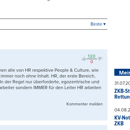
Beste ▾
Beste
Neueste
Viele Antworten
Kontrovers
120
0
n alle von HR respektive People & Culture, wie
Mei
immer noch ohne Inhalt. HR, der erste Bereich,
In der Regel nur überforderte, egozentrische und
31.07.
tarbeiter sondern IMMER für den Leiter HR arbeiten
ZKB-St
Rettun
Kommentar melden
04.08.
KV-Not
ZKB