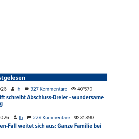
stgelesen
2026
lh
327 Kommentare
40'570
ift schreibt Abschluss-Dreier - wundersame
g
2026
lh
228 Kommentare
31'390
en-Fall weitet sich aus: Ganze Familie bei