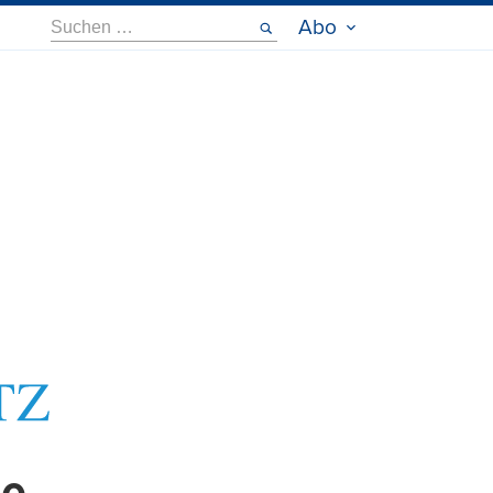
Suche
Abo
nach: