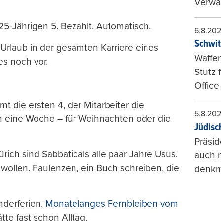
Verwal
5-Jährigen 5. Bezahlt. Automatisch.
6.8.20
Schwit
-Urlaub in der gesamten Karriere eines
Waffen
es noch vor.
Stutz 
Office
 die ersten 4, der Mitarbeiter die
5.8.20
h eine Woche – für Weihnachten oder die
Jüdisc
Präsid
ürich sind Sabbaticals alle paar Jahre Usus.
auch n
ollen. Faulenzen, ein Buch schreiben, die
denkma
nderferien.
Monatelanges Fernbleiben vom
tte fast schon Alltag.