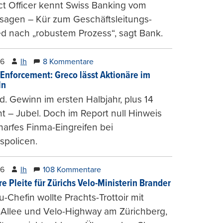
t Officer kennt Swiss Banking vom
sagen – Kür zum Geschäftsleitungs-
ed nach „robustem Prozess“, sagt Bank.
26
lh
8 Kommentare
-Enforcement: Greco lässt Aktionäre im
ln
d. Gewinn im ersten Halbjahr, plus 14
t – Jubel. Doch im Report null Hinweis
harfes Finma-Eingreifen bei
spolicen.
26
lh
108 Kommentare
e Pleite für Zürichs Velo-Ministerin Brander
u-Chefin wollte Prachts-Trottoir mit
Allee und Velo-Highway am Zürichberg,