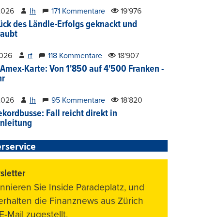
2026
lh
171 Kommentare
19'976
ück des Ländle-Erfolgs geknackt und
aubt
2026
rf
118 Kommentare
18'907
Amex-Karte: Von 1'850 auf 4'500 Franken -
hr
2026
lh
95 Kommentare
18'820
kordbusse: Fall reicht direkt in
nleitung
rservice
letter
nnieren Sie Inside Paradeplatz, und
 erhalten die Finanznews aus Zürich
E-Mail zugestellt.