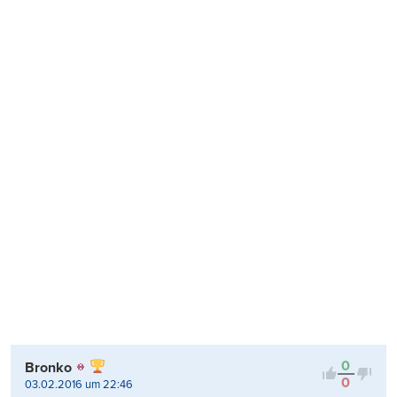
0
Bronko
0
03.02.2016 um 22:46