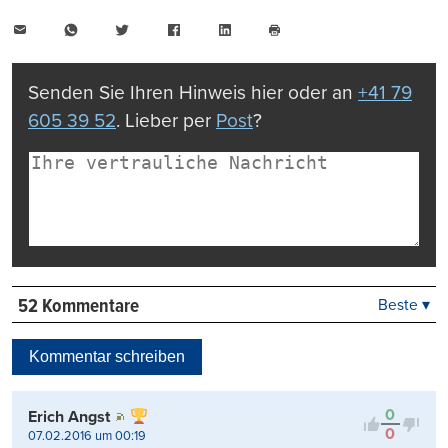
E-
WhatsApp
Twitter
Facebook
LinkedIn
Mail
Seite
drucken
Senden Sie Ihren Hinweis hier oder an
+41 79
605 39 52
. Lieber per
Post
?
52 Kommentare
Beste ▾
Beste
Neueste
Kommentar schreiben
Viele Antworten
Kontrovers
0
Erich Angst
0
07.02.2016 um 00:19