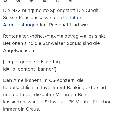
E-
WhatsApp
Twitter
Facebook
LinkedIn
Mail
Seite
drucken
Die NZZ bringt heute Sprengstoff. Die Credit
Suisse-Pensionskasse
reduziert ihre
Altersleistungen
fürs Personal. Und wie.
Rentenalter, -höhe, -maximalbetrag – alles sinkt.
Betroffen sind die Schweizer. Schuld sind die
Angelsachsen.
[simple-google-ads-ad-tag
id=“ip_content_banner“]
Den Amerikanern im CS-Konzern, die
hauptsächlich im Investment Banking aktiv sind
und dort über die Jahre Milliarden-Boni
kassierten, war die Schweizer PK-Mentalität schon
immer ein Graus.